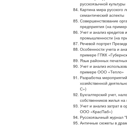
русскоязычной культуры
Картина мира русского л
семантический аспекты
Совершенствование орга
предприятия (на пример
Учет и анализ кредитов 
промышленности (на п
Речевой портрет Презид
Особенности учета и ана
примере ГПКК «Губернск
Язык районных печатных
Учет и анализ использо
примере ООО «Тепло»
Разработка мероприяти
хозяйственной деятельн
С»)
Бухгалтерский учет, нал
собственников жилья н
Учет и анализ затрат в 
ООО «КрасПаб»)
Русскоязычный журнал "
Античные сюжеты в драм