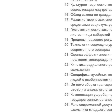
Культурно-творческие те
социализации лиц третье
Обход закона по гражда
Развитие творческих спо
средствами социокульту
Гистометрические закон
лиственницы сибирской
Пределы правового регу
Технологии социокультур
современного зоопарка
Оценка эффективности 
нефтяном месторождении
Кинетика радиального р
скольжения
Специфика музейных тех
людей с особенностями 
De novo сборка транскрип
Ledeb.) и анализ его ст
Компенсация ущерба, п
государственных органо
Роль современной досуг
школьника младшего воз