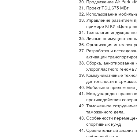
Продвижение Air Park «К
Проект ТЭЦ 675 МВт
Использование мобильны
Управление развитием п
примере КГКУ «Центр и
Технология индукционно
Личные неимущественны
Организация интеллектуа
Разработка и исследован
активации транспортиро
Сборка, аннотирование и
хлоропластного генома 
Коммуникативные технол
деятельности в Ермаков
Мобильное приложение 
Международно-правовое 
противодействия соверш
Таможенное сотрудничес
таможенного дела.
Особенности перемещени
спортивных нужд
Сравнительный анализ п
нейронной сети