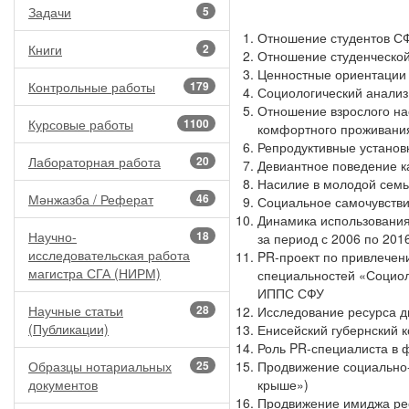
Задачи
5
Отношение студентов С
Книги
2
Отношение студенческой
Ценностные ориентации
Контрольные работы
179
Социологический анализ
Отношение взрослого нас
Курсовые работы
1100
комфортного проживани
Репродуктивные установ
Лабораторная работа
20
Девиантное поведение к
Насилие в молодой семь
Мәнжазба / Реферат
46
Социальное самочувстви
Динамика использования
Научно-
18
за период с 2006 по 2016
исследовательская работа
PR-проект по привлечен
магистра СГА (НИРМ)
специальностей «Социол
ИППС СФУ
Научные статьи
28
Исследование ресурса д
(Публикации)
Енисейский губернский 
Роль PR-специалиста в 
Образцы нотариальных
25
Продвижение социально-
документов
крыше»)
Продвижение имиджа рест