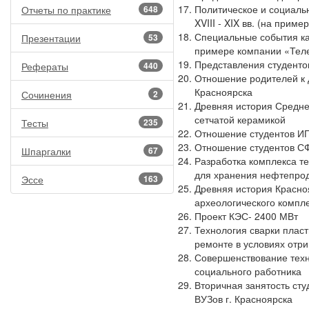
Политическое и социаль
Отчеты по практике
648
XVIII - XIX вв. (на прим
Специальные события ка
Презентации
53
примере компании «Тел
Представления студенто
Рефераты
440
Отношение родителей к 
Красноярска
Сочинения
2
Древняя история Средне
сетчатой керамикой
Тесты
235
Отношение студентов И
Отношение студентов СФ
Шпаргалки
67
Разработка комплекса те
для хранения нефтепрод
Эссе
163
Древняя история Красно
археологического компле
Проект КЭС- 2400 МВт
Технология сварки плас
ремонте в условиях отр
Совершенствование тех
социального работника
Вторичная занятость ст
ВУЗов г. Красноярска