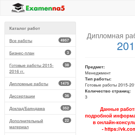
Каталог работ
Дипломная ра
Все работы
4957
201
Бизнес-план
3
Готовые работы 2015-
38
Предмет:
2016 гг.
Менеджмент
Тип работы:
Дипломные работы
1475
Готовые работы 2015-201
Количество страниц:
Диссертации
36
3
Доклад/Баяндама
352
Данные работы
подробной информа
Дополнительный
22
в онлайн-консуль
материал
-
https://vk.c