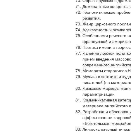
Образы русских в драмат
Доминантные концепты в
Геополитические пробле
развития.
Жанр церковного послани
Адекватность и эквивал
Особенности речевого ж
французской и американ
Поэтика имени в творчес
Явление ложной политкор
прием введения массово
современного английског
Мемораты старожилов Ни
Музыка в эстетике и худ
писателей (на материале
Языковые маркеры манип
параметризации
Коммуникативная катего
материале английского и
Разработка и обоснован
эффективности кадровой
«Боготольская межрайон
Лингвокультурный типаж 