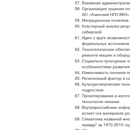
Взаимная административ
Организация тушения по
АО «Ачинский НПЗ ВКН»
Миграционная политика 
Кластерный анализ резу
сибирской
Идея о круге возможнос
формальных источников 
Технологическое обеспе
ремонте машин и обору
Социально-культурные т
особенностями развития
Изменчивость геномов п
Религиозный фактор в с
Культуротворческие техн
подростков
Проектирование и изгот
технологии чеканки
Внутрироссийские инфор
аспект (на материале ро
Семантика названий множ
правда" за 1970-2010 го