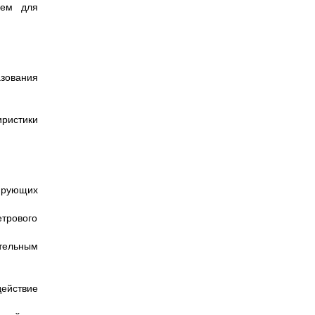
лем для
зования
ристики
ирующих
етрового
тельным
ействие