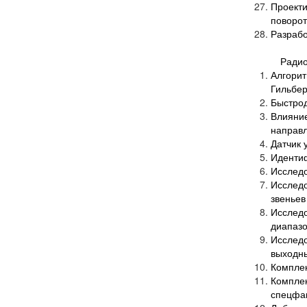
Проект
поворот
Разрабо
Радио
Алгори
Гильбер
Быстро
Влияни
направл
Датчик 
Идентиф
Исследо
Исслед
звеньев
Исследо
диапазо
Исслед
выходн
Комплек
Компле
спецфа