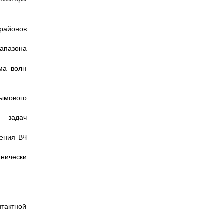
районов
апазона
ма волн
ымового
 задач
ления ВЧ
хнически
нтактной