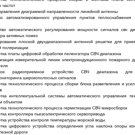
 частот
правления диаграммой направленности линейной антенны
кс автоматизированного управления пунктов теплоснабжения 
ство автоматического регулирования мощности сигналов свч ди
ра активных помех
рование плоской двухдиапазонной антенной решетки для прие
й поляризации
тка платы цифровой обработки пеленгатора СВЧ-диапазона
изация измерительной линии электроиндукционного пожарного д
теля
вое радиоприемное устройство СВЧ диапазона для
ниторинга широкополосных сигналов
тка технологического процесса сборки блока разветвления и уси
в
тка интеллектуальной системы автоматического управления те
м объектом
тка технологического процесса герметизации СВЧ микросборок
тка контроллера пьезоэлектрического сервопривода
тка устройства контроля температуры морской воды
тка цифрового устройства определения угла наклона опоры ко
лезной дороги