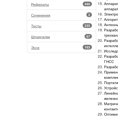
Аппара
Рефераты
440
аппарат
Электро
Сочинения
2
Алгорит
Антенны
Тесты
235
Разрабо
трехкан
Шпаргалки
67
Разра
интелле
Эссе
163
Исслед
Разраб
ГНСС
Разрабо
Примен
компле
Портати
Устройс
Линейна
железно
Матрич
контакт
Оптимиз