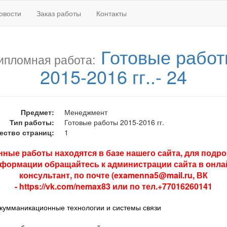
овости
Заказ работы
Контакты
Готовые рабо
ипломная работа:
2015-2016 гг..- 24
Предмет:
Менеджмент
Тип работы:
Готовые работы 2015-2016 гг.
ество страниц:
1
нные работы находятся в базе нашего сайта, для подр
формации обращайтесь к администрации сайта в онла
консультант, по почте (examenna5@mail.ru,
ВК
-
https://vk.com/nemax83
или по тел.+77016260141
умманикационные технологии и системы связи