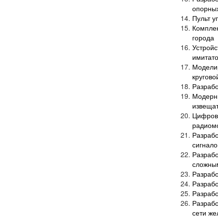
опорных
Пульт у
Компле
города
Устрой
имитато
Модели
кругово
Разрабо
Модерн
извеща
Цифро
радиомо
Разрабо
сигнало
Разрабо
сложны
Разрабо
Разрабо
Разрабо
Разрабо
сети же