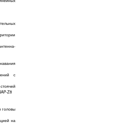
линейных
тельных
рритории
нтенна-
авания
жений с
 стоячей
NAP-Z8
я головы
ацией на