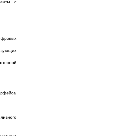
менты с
ифровых
изующих
антенной
терфейса
ливного
езатора