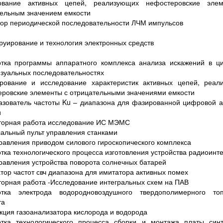
ование активных цепей, реализующих нефостеровские эле
ельным значением емкости
ор периодической последовательности ЛЧМ импульсов
руирование и технология электронных средств
отка программы аппаратного комплекса анализа искажений в ц
зуальных последовательностях
рование и исследование характеристик активных цепей, реал
ровские элементы с отрицательными значениями емкости
зователь частоты Ku – диапазона для фазированной цифровой 
и
торная работа исследование ИС МЭМС
альный пульт управления станками
равления приводом силового гироскопического комплекса
тка технологического процесса изготовления устройства радиоин
равления устройства поворота солнечных батарей
тор частот свч диапазона для имитатора активных помех
орная работа -Исследование интегральных схем на ПАВ
отка электрода водородновоздушного твердополимерного топ
та
кция газоанализатора кислорода и водорода
отка технологического процесса сборки и монтажа платы синт