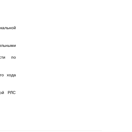
кальной
ильными
ости по
го хода
ной РЛС