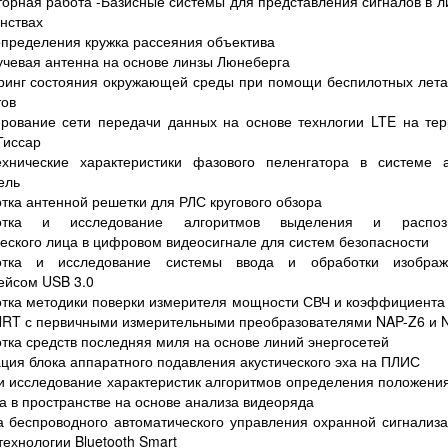
орная работа -Базисные системы для представления сигналов в 
нствах
пределения кружка рассеяния объектива
чевая антенна на основе линзы Люнеберга
ринг состояния окружающей среды при помощи беспилотных лета
тов
рование сети передачи данных на основе технлогии LTE на те
Гиссар
ехнические характеристики фазового пеленгатора в системе а
ель
тка антенной решетки для РЛС кругового обзора
ботка и исследование алгоритмов выделения и распозн
еского лица в цифровом видеосигнале для систем безопасности
отка и исследование системы ввода и обработки изобра
ейсом USB 3.0
тка методики поверки измерителя мощности СВЧ и коэффициента
NRT с первичными измерительными преобразователями NAP-Z6 и 
тка средств последняя миля на основе линий энергосетей
ция блока аппаратного подавления акустического эха на ПЛИС
и исследование характеристик алгоритмов определения положени
а в пространстве на основе анализа видеоряда
 беспроводного автоматического управления охранной сигнализ
технологии Bluetooth Smart