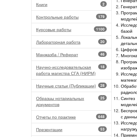
Генерат
Книги
2
Генерат
Програ
Контрольные работы
179
модуле
Исследо
Курсовые работы
1100
базой
Локаль
Лабораторная работа
20
детальн
Цифрово
Мәнжазба / Реферат
46
Многока
Програ
Научно-исследовательская
18
изображ
работа магистра СГА (НИРМ)
Иссле
матема
Научные статьи (Публикации)
28
Обрабо
радиол
Образцы нотариальных
25
Синтез
документов
моделе
Беспров
с данны
Отчеты по практике
648
Исслед
нагрузк
Презентации
53
Приемно