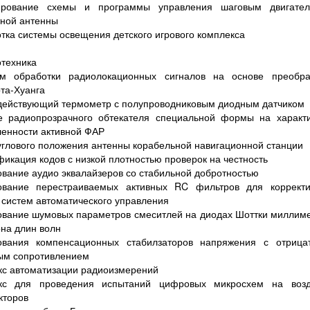
ирование схемы и программы управления шаговым двигате
ной антенны
тка системы освещения детского игрового комплекса
техника
тм обработки радиолокационных сигналов на основе преобра
та-Хуанга
действующий термометр с полупроводниковым диодным датчиком
е радиопрозрачного обтекателя специальной формы на характи
енности активной ФАР
углового положения антенны корабельной навигационной станции
икация кодов с низкой плотностью проверок на честность
вание аудио эквалайзеров со стабильной добротностью
ование перестраиваемых активных RC фильтров для коррект
 систем автоматического управления
вание шумовых параметров смеситлей на диодах Шоттки миллим
на длин волн
ования компенсационных стабилзаторов напряжения с отрица
ым сопротивлением
с автоматизации радиоизмерений
кс для проведения испытаний цифровых микросхем на возд
кторов