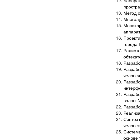
Лаборат
простра
Метод о
Многолу
Монито
аппара
Проекти
города 
Радиот
обтекат
Разрабо
Разра
человеч
Разраб
интерф
Разрабо
волны 
Разрабо
Реализа
Синтез 
человек
Система
основе 