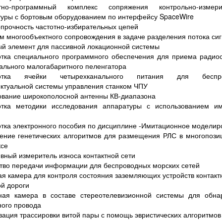
тно-программный комплекс сопряжения контрольно-измери
уры с бортовым оборудованием по интерфейсу SpaceWire
прочность частотно-избирательных цепей
м многообъектного сопровождения в задаче разделения потока си
й элемент для пассивной локационной системы
тка специального программного обеспечения для приема радио
ального малогабаритного пеленгатора
ботка ячейки четырехканального питания для беспро
ктуальной системы управления станком ЧПУ
ование широкополосной антенны КВ-диапазона
отка методики исследования аппаратуры с использованием им
тка электронного пособия по дисциплине -Имитационное моделир
ение генетических алгоритмов для размещения РЛС в многопози
ксе
вный измеритель износа контактной сети
тво передачи информации для беспроводных морских сетей
я камера для контроля состояния заземляющих устройств контакт
й дороги
ная камера в составе стереотелевизионной системы для обна
ного провода
ация трассировки витой пары с помощь эвристических алгоритмов