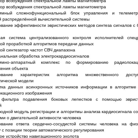
ор возбуждения спектральной лампы магнитометра
ор возбуждения спектральной лампы магнитометра
ммный сложнофункциональный блок управления и телемет
й распределённой вычислительной системы
вание эффективности эвристических методов синтеза сигналов с
ная система централизованного контроля исполнителей спец
ой проработкой алгоритмов передачи данных
й синтезатор частот СВЧ диапазона
нальная обработка электрокардиосигналов
ммно-аппаратный комплекс по формированию радиолокац
ения объекта
дование характеристик алгоритма множественного дост
тической модели
тка данных асинхронных источников информации в алгоритме 
окационного изображения
 фильтра подавления боковых лепестков с помощью эврист
й
одной модуль регистрации и алгоритмы анализа кардиосигнала с
ми о двигательной активности человека
ование ответа сердечно-сосудистой системы человека на физ
у с позиции теории автоматического регулирования
е устройство навигационного эхолота