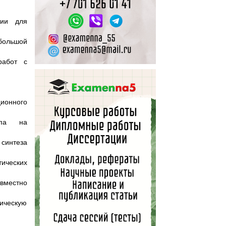
рии для
 большой
работ с
ионного
упа на
синтеза
ических
овместно
ическую