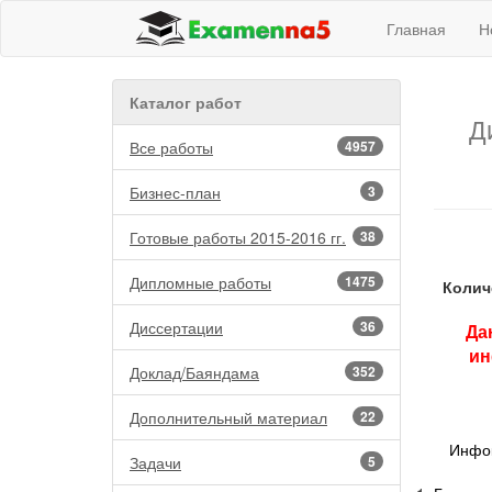
Главная
Н
Каталог работ
Д
Все работы
4957
Бизнес-план
3
Готовые работы 2015-2016 гг.
38
Дипломные работы
1475
Колич
Диссертации
36
Да
ин
Доклад/Баяндама
352
Дополнительный материал
22
Инфок
Задачи
5