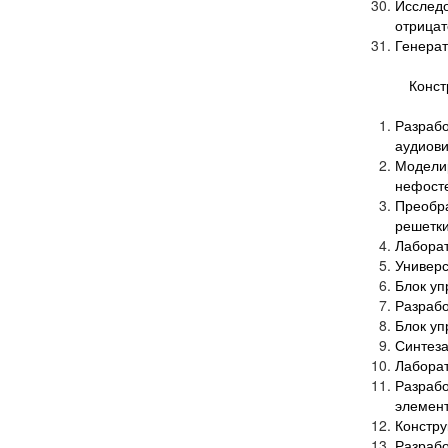
Исслед
отрицат
Генерат
Конст
Разраб
аудиови
Модели
нефосте
Преобра
решетк
Лабора
Универс
Блок уп
Разрабо
Блок уп
Синтеза
Лаборат
Разраб
элемен
Констру
Разраб