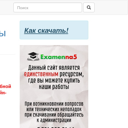
ты
Как скачать!
обной
йн-