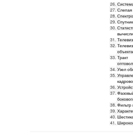
Система
Слепая 
Спектро
Спутник
Статис
вычисли
Телевиз
Телеви
объект
Тракт 
оптовол
Узел об
Управл
кадрово
Устройс
Фазовы
боковог
Фильтр 
Характе
Шестика
Широко