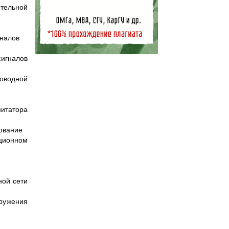
тельной
гналов
сигналов
водной
итатора
ование
ционном
ной сети
ружения