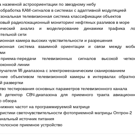
 наземной астроориентации по звездному небу
обработка КАМ-сигналов в системах с адаптивной модуляцией
зональная телевизионная система классификации объектов
овый радиолокационный мониторинг нефтяных разливов в море
тический анализ и моделирование динамики трафика ло
тельной сети
ионная камера высоких чувствительности и разрешения
зионная система взаимной ориентации и связи между моб
ами
приема-передачи телевизионных сигналов высокой четк
оконной линии
лучателя W-диапазона с электромеханическим сканированием
ение объективом телевизионной камеры в интервалах обратно
й развертки
тво тестирования основных параметров телевизионного канала
й детектор СВЧ-диапазона для приемного тракта авиацион
о обзора
нижних частот на программируемой матрице
ристики светочувствительности фотоприемной матрицы Оптрон-2
нальный источник питания
полосное приемное устройство