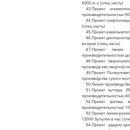
6000 кг.ч (спец часть)
43.Проект эскимоге
производительностью 500
44.Проект спиртолову
(спец часть)
45.Проект измельчител
46.Проект диспергато
из муки (спец часть)
47.Проект линии 
производительностью до 
48.Проект творогоиз
производства творога(сп
49.Проект Пылеулови
производства сухого мол
50.Линия производства
51.Проект куттера 
производительностью 40 к
52.Проект волчка 
производительностью 1000
53.Проект линии розл
12000 бутылок в час (спе
54.Проект ударно-це