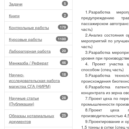
Задачи
5
1.Разработка мер
Книги
2
предупреждению тра
пассажирском автотранс
Контрольные работы
179
часть)
2.Анализ состояния о
Курсовые работы
1100
мероприятий по улучше
часть)
Лабораторная работа
20
3.Разработка меропр
уровня при производстве
Мәнжазба / Реферат
46
4. Проект участка 
способом (спец часть)
Научно-
18
5.Разработка техно
исследовательская работа
происхождения биотехно
магистра СГА (НИРМ)
6.Разработка патен
концентрата из зерна овс
Научные статьи
28
7.Проект цеха по пер
(Публикации)
промышленности производ
8.Проект цеха п
Образцы нотариальных
25
производительностью 4,5 
документов
9.Проектирование и о
1,5 тонны в сутки (спец ч