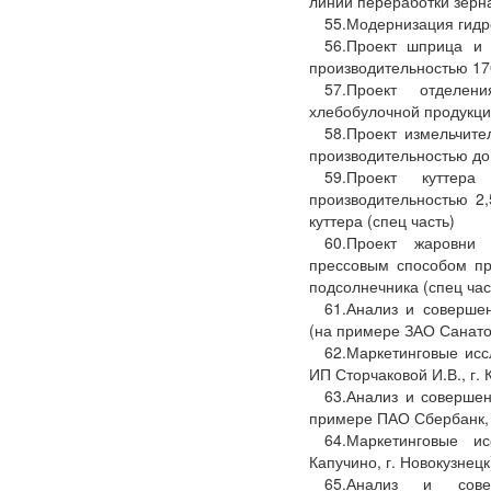
линии переработки зерна
55.Модернизация гидро
56.Проект шприца и 
производительностью 170
57.Проект отделе
хлебобулочной продукции
58.Проект измельчите
производительностью до 1
59.Проект куттер
производительностью 2,
куттера (спец часть)
60.Проект жаровни 
прессовым способом пр
подсолнечника (спец час
61.Анализ и соверше
(на примере ЗАО Санатор
62.Маркетинговые ис
ИП Сторчаковой И.В., г. 
63.Анализ и соверше
примере ПАО Сбербанк, г
64.Маркетинговые и
Капучино, г. Новокузнецк
65.Анализ и совер