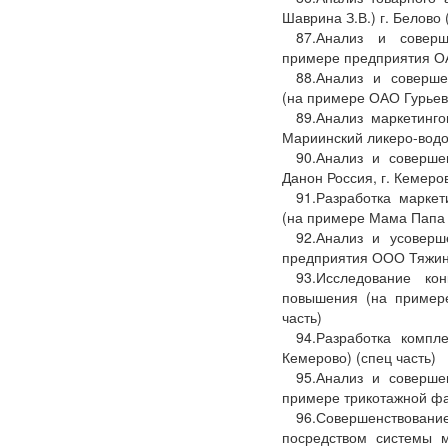
Шаврина З.В.) г. Белово 
87.Анализ и соверш
примере предприятия ОА
88.Анализ и соверше
(на примере ОАО Гурьевс
89.Анализ маркетинг
Мариинский ликеро-водоч
90.Анализ и соверше
Данон Россия, г. Кемеров
91.Разработка марке
(на примере Мама Папа Я
92.Анализ и усоверш
предприятия ООО Тяжинс
93.Исследование ко
повышения (на пример
часть)
94.Разработка комп
Кемерово) (спец часть)
95.Анализ и соверше
примере трикотажной фаб
96.Совершенствован
посредством системы 