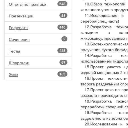
10.Обзор технологий
Отчеты по практике
648
каменного угля в продук
11.Исследование и 
Презентации
53
серебра(спец часть)
12.Разработка техн
Рефераты
440
кальцием в нано
микрокапсулированных п
Сочинения
2
13.Биотехнологичес
получения сухого бифидо
Тесты
235
14.Разработка те
использованием гидролиз
Шпаргалки
67
15.Проект участка 
изделий мощностью 2 тон
Эссе
163
16.Проект технолог
творога раздельным спос
17.Проект цеха по пр
возраста производительно
18.Разработка техн
переработки сахарной св
19.Разработка тех
выделенного из зерна ов
20.Исследование и р