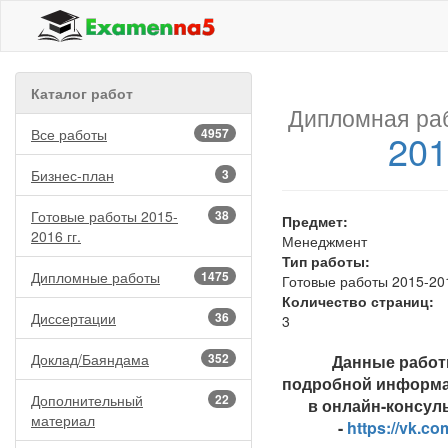
Каталог работ
Дипломная ра
Все работы
4957
201
Бизнес-план
3
Готовые работы 2015-
38
Предмет:
2016 гг.
Менеджмент
Тип работы:
Дипломные работы
1475
Готовые работы 2015-201
Количество страниц:
Диссертации
36
3
Доклад/Баяндама
352
Данные работы
подробной информа
Дополнительный
22
в онлайн-консуль
материал
-
https://vk.c