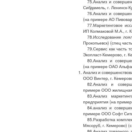
75.Анализ и соверше
Сибдамель, г. Ленинск-К
76.Анализ и совершен
(на примере АО Пивоварн
77.Маркетинговое ис
ИП Колмаковой М.А., г. К
78.Исследование лоя
Прокопьевск) (спец часть
79.Сервис как часть 
Экопласт-Кемерово, г. К
80.Анализ и соверше
(на примере ОАО Альфа-Б
Анализ и совершенствов
ООО Винтер, г. Кемерово
82.Анализ и соверш
примере ООО жилищная и
83.Анализ маркетин
предприятия (на примере
84.анализ и соверше
примере ООО Софт Сити, 
85.Разработка компле
Мясоруб, г. Кемерово) (с
86.Анализ товарного