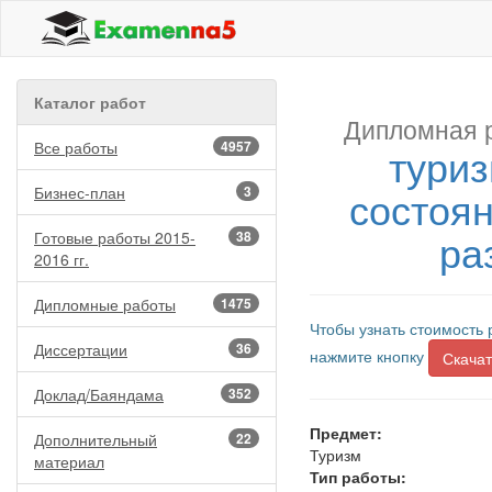
Каталог работ
Дипломная 
Все работы
4957
тури
состоя
Бизнес-план
3
ра
Готовые работы 2015-
38
2016 гг.
Дипломные работы
1475
Чтобы узнать стоимость 
Диссертации
36
нажмите кнопку
Скачат
Доклад/Баяндама
352
Предмет:
Дополнительный
22
Туризм
материал
Тип работы: