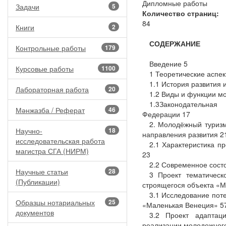
Дипломные работы
Задачи
5
Количество страниц:
84
Книги
2
СОДЕРЖАНИЕ
Контрольные работы
179
Введение 5
Курсовые работы
1100
1 Теоретические аспе
1.1 История развития 
Лабораторная работа
20
1.2 Виды и функции м
1.3Законодательная
Мәнжазба / Реферат
46
Федерации 17
2. Молодёжный туризм
Научно-
18
направления развития 2
исследовательская работа
2.1 Характеристика п
магистра СГА (НИРМ)
23
2.2 Современное сост
Научные статьи
28
3 Проект тематическо
(Публикации)
строящегося объекта «М
3.1 Исследование поте
Образцы нотариальных
25
«Маленькая Венеция» 5
документов
3.2 Проект адаптац
реализации молодежного т