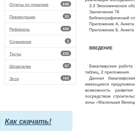
Отчеты по практике
648
3.3 Экономическое об
Заключение 76
Презентации
53
Библиографический сп
Приложение А. Анкета
Рефераты
440
Приложение Б. Анкета 
Сочинения
2
ВВЕДЕНИЕ
Тесты
235
Бакалаврская работа 
Шпаргалки
67
таблиц, 2 приложения.
Данная бакалаврска
Эссе
163
имеющиеся предложения
возможность развити
посредством строительс
зоны «Маленькая Венец
Как скачать!