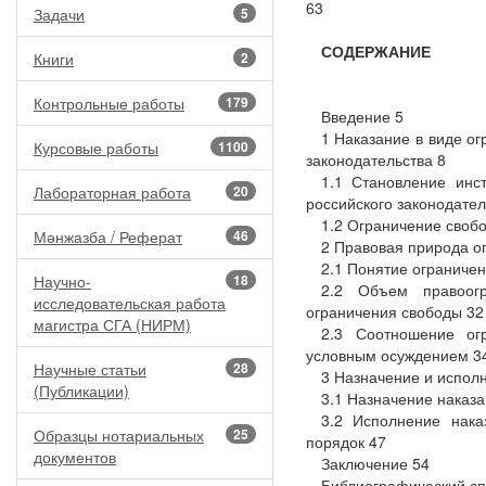
63
Задачи
5
СОДЕРЖАНИЕ
Книги
2
Контрольные работы
179
Введение 5
1 Наказание в виде ог
Курсовые работы
1100
законодательства 8
1.1 Становление инс
Лабораторная работа
20
российского законодател
1.2 Ограничение свобо
Мәнжазба / Реферат
46
2 Правовая природа ог
2.1 Понятие ограничен
Научно-
18
2.2 Объем правоогр
исследовательская работа
ограничения свободы 32
магистра СГА (НИРМ)
2.3 Соотношение ог
условным осуждением 3
Научные статьи
28
3 Назначение и испол
(Публикации)
3.1 Назначение наказа
3.2 Исполнение нака
Образцы нотариальных
25
порядок 47
документов
Заключение 54
Библиографический сп