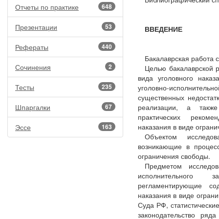
Отчеты по практике
648
Презентации
53
ВВЕДЕНИЕ
Рефераты
440
Бакалаврская работа со
Сочинения
2
Целью бакалаврской р
вида уголовного наказ
Тесты
235
уголовно-исполнительн
существенных недостат
Шпаргалки
67
реализации, а также
практических реком
наказания в виде ограни
Эссе
163
Объектом исследов
возникающие в процес
ограничения свободы.
Предметом исследов
исполнительного з
регламентирующие со
наказания в виде огран
Суда РФ, статистически
законодательство ряд