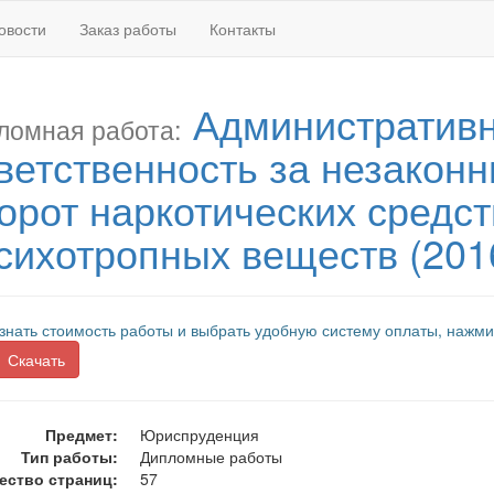
овости
Заказ работы
Контакты
Административ
ломная работа:
ветственность за незакон
орот наркотических средст
сихотропных веществ (201
знать стоимость работы и выбрать удобную систему оплаты, нажми
Скачать
Предмет:
Юриспруденция
Тип работы:
Дипломные работы
ество страниц:
57