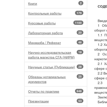
Книги
2
СОД
Контрольные работы
179
Введе
Курсовые работы
1100
1 Общ
оборот 
Лабораторная работа
20
1.1 П
веществ
Мәнжазба / Реферат
46
1.2 Х
оборота
Научно-исследовательская
18
2 Ос
работа магистра СГА (НИРМ)
наркоти
2.1 Х
Научные статьи (Публикации)
28
сфере о
2.2 В
Образцы нотариальных
25
сфере о
документов
2.3 
правон
Отчеты по практике
648
веществ
Заклю
Презентации
53
Библи