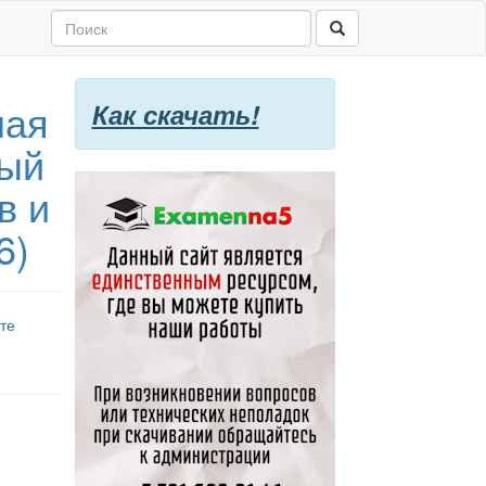
ная
Как скачать!
ный
в и
6)
те