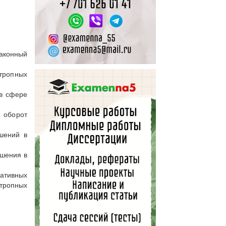
аконный
отропных
 в сфере
 оборот
ушений в
ушения в
тивных
тропных