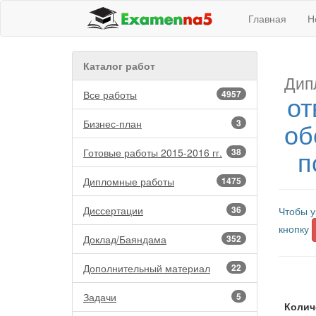
Главная
Н
Каталог работ
Дип
Все работы
4957
от
об
Бизнес-план
3
п
Готовые работы 2015-2016 гг.
38
Дипломные работы
1475
Диссертации
36
Чтобы у
кнопку
Доклад/Баяндама
352
Дополнительный материал
22
Задачи
5
Колич