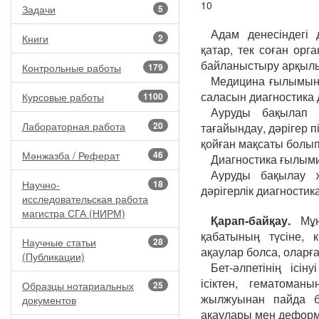
10
Задачи
5
Адам денесіндегі 
Книги
2
қатар, тек соған орга
байланыстыру арқылы
Контрольные работы
179
Медицина ғылымыны
саласын диагностика д
Курсовые работы
1100
Ауруды бақылап 
Лабораторная работа
20
тағайындау, дәрігер 
қойған мақсаты болып
Мәнжазба / Реферат
46
Диагностика ғылыми 
Ауруды бақылау ж
Научно-
18
дәрігерлік диагностика
исследовательская работа
магистра СГА (НИРМ)
Қарап-байқау.
Мұ
қабатының түсіне, 
Научные статьи
28
ақаулар болса, оларғ
(Публикации)
Бет-әлпетінің ісі
ісіктен, гематома
Образцы нотариальных
25
жылжуынан пайда бо
документов
ақаулары мен деформа