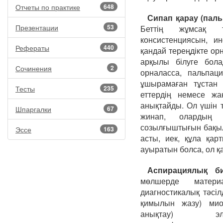
Отчеты по практике
648
Сипап қарау (пал
Презентации
53
Беттің жұмсақ т
консистенциясын, ин
Рефераты
440
қандай тереңдікте ор
арқылы білуге болад
Сочинения
2
орналасса, пальпац
ұшырамаған тұстан
Тесты
235
еттердің немесе жа
анықтайды. Ол үшін т
Шпаргалки
67
жинап, олардың 
созылғыштығын бақыл
Эссе
163
асты, иек, құла қар
ауыратын болса, ол қа
Аспирациялық б
мөлшерде матери
диагностикалық тәсі
қимылын жазу) мион
анықтау) элек