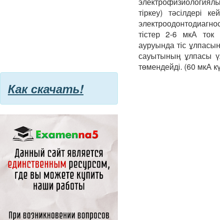
электрофизиологиял
тіркеу) тәсілдері к
электроодонтодиагно
тістер 2-6 мкА ток
ауруында тіс ұлпасын
сауытының ұлпасы үл
төмендейді. (60 мкА кү
Как скачать!