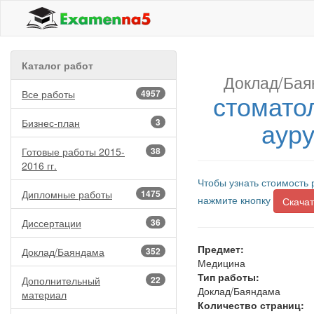
Каталог работ
Доклад/Бая
Все работы
4957
стомато
аур
Бизнес-план
3
Готовые работы 2015-
38
2016 гг.
Чтобы узнать стоимость 
Дипломные работы
1475
нажмите кнопку
Скачат
Диссертации
36
Предмет:
Доклад/Баяндама
352
Медицина
Тип работы:
Дополнительный
22
Доклад/Баяндама
материал
Количество страниц: