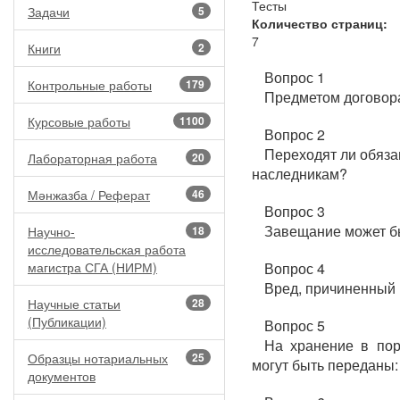
Тесты
Задачи
5
Количество страниц:
7
Книги
2
Вопрос 1
Контрольные работы
179
Предметом договора
Курсовые работы
1100
Вопрос 2
Переходят ли обяза
Лабораторная работа
20
наследникам?
Мәнжазба / Реферат
46
Вопрос 3
Завещание может б
Научно-
18
исследовательская работа
магистра СГА (НИРМ)
Вопрос 4
Вред, причиненный 
Научные статьи
28
(Публикации)
Вопрос 5
На хранение в пор
Образцы нотариальных
25
могут быть переданы:
документов