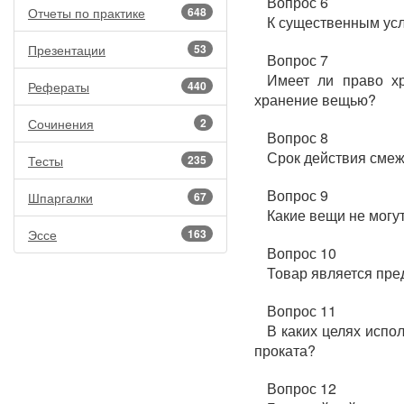
Вопрос 6
Отчеты по практике
648
К существенным усл
Презентации
53
Вопрос 7
Имеет ли право хр
Рефераты
440
хранение вещью?
Сочинения
2
Вопрос 8
Срок действия смеж
Тесты
235
Вопрос 9
Шпаргалки
67
Какие вещи не могу
Эссе
163
Вопрос 10
Товар является пре
Вопрос 11
В каких целях испо
проката?
Вопрос 12