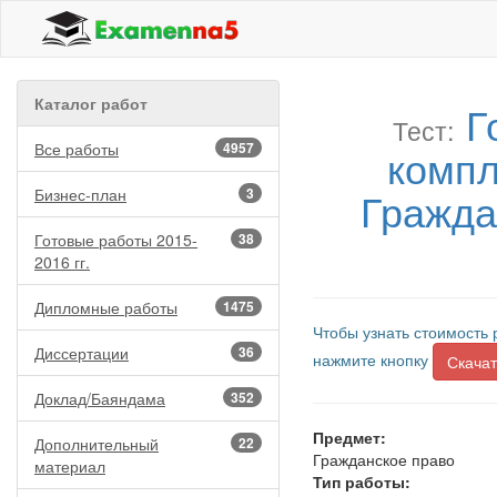
Каталог работ
Г
Тест:
Все работы
4957
компл
Гражда
Бизнес-план
3
Готовые работы 2015-
38
2016 гг.
Дипломные работы
1475
Чтобы узнать стоимость 
Диссертации
36
нажмите кнопку
Скачат
Доклад/Баяндама
352
Предмет:
Дополнительный
22
Гражданское право
материал
Тип работы: