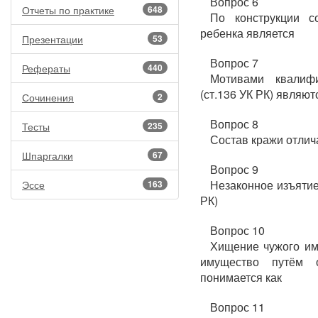
Вопрос 6
Отчеты по практике
648
По конструкции с
ребенка является
Презентации
53
Вопрос 7
Рефераты
440
Мотивами квалиф
(ст.136 УК РК) являют
Сочинения
2
Вопрос 8
Тесты
235
Состав кражи отлич
Шпаргалки
67
Вопрос 9
Незаконное изъятие
Эссе
163
РК)
Вопрос 10
Хищение чужого им
имущество путём 
понимается как
Вопрос 11