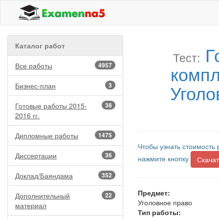
Каталог работ
Г
Тест:
Все работы
4957
компл
Уголо
Бизнес-план
3
Готовые работы 2015-
38
2016 гг.
Дипломные работы
1475
Чтобы узнать стоимость 
Диссертации
36
нажмите кнопку
Скачат
Доклад/Баяндама
352
Предмет:
Дополнительный
22
Уголовное право
материал
Тип работы: