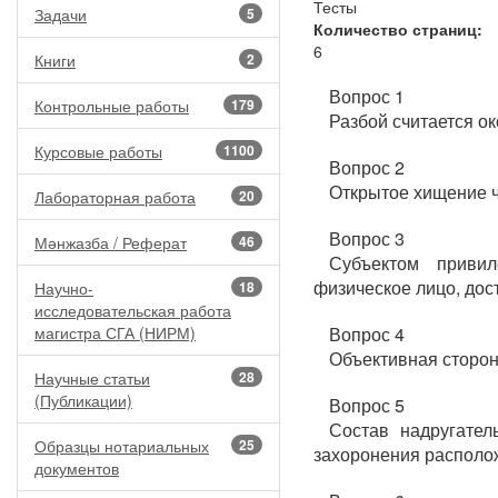
Тесты
Задачи
5
Количество страниц:
6
Книги
2
Вопрос 1
Контрольные работы
179
Разбой считается о
Курсовые работы
1100
Вопрос 2
Открытое хищение ч
Лабораторная работа
20
Вопрос 3
Мәнжазба / Реферат
46
Субъектом привил
физическое лицо, дос
Научно-
18
исследовательская работа
магистра СГА (НИРМ)
Вопрос 4
Объективная сторон
Научные статьи
28
(Публикации)
Вопрос 5
Состав надругате
Образцы нотариальных
25
захоронения располо
документов