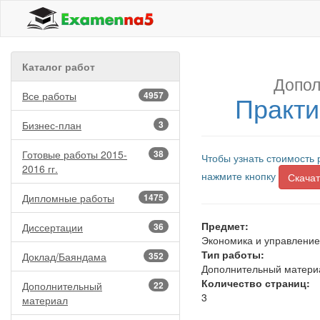
Каталог работ
Допол
Все работы
4957
Практи
Бизнес-план
3
Готовые работы 2015-
38
Чтобы узнать стоимость 
2016 гг.
нажмите кнопку
Скачат
Дипломные работы
1475
Предмет:
Диссертации
36
Экономика и управление
Тип работы:
Доклад/Баяндама
352
Дополнительный матери
Количество страниц:
Дополнительный
22
3
материал