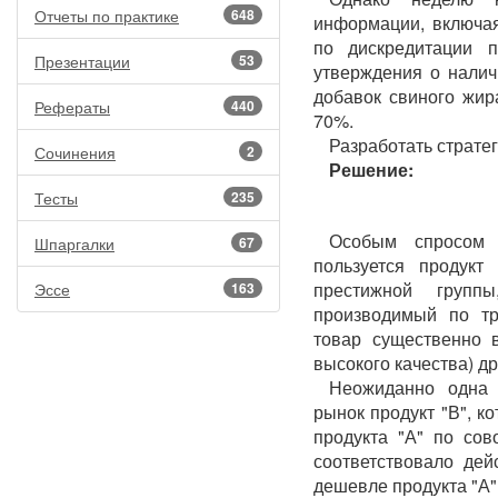
Отчеты по практике
648
информации, включая
по дискредитации 
Презентации
53
утверждения о налич
добавок свиного жира
Рефераты
440
70%.
Разработать стратег
Сочинения
2
Решение:
Тесты
235
Особым спросом 
Шпаргалки
67
пользуется продукт
престижной групп
Эссе
163
производимый по тр
товар существенно 
высокого качества) д
Неожиданно одна 
рынок продукт "В", к
продукта "А" по сов
соответствовало дей
дешевле продукта "А"