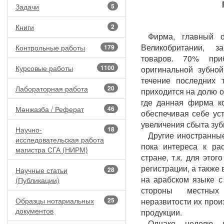
Задачи
5
Книги
2
Фирма, главный 
Великобритании, з
Контрольные работы
179
товаров. 70% при
Курсовые работы
1100
оригинальной зубно
течение последних 
Лабораторная работа
20
приходится на долю о
где данная фирма ко
Мәнжазба / Реферат
46
обеспечивая себе ус
увеличения сбыта зуб
Научно-
18
Другие иностранны
исследовательская работа
пока интереса к ра
магистра СГА (НИРМ)
стране, т.к. для это
регистрации, а также
Научные статьи
28
на арабском языке с
(Публикации)
стороны местных
Образцы нотариальных
25
неразвитости их прои
документов
продукции.
Однако неделю 