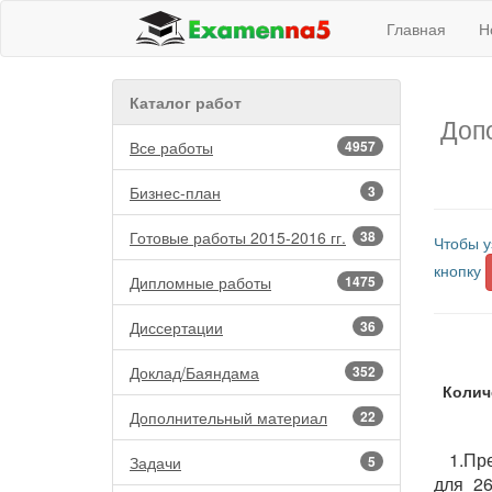
Главная
Н
Каталог работ
Доп
Все работы
4957
Бизнес-план
3
Готовые работы 2015-2016 гг.
38
Чтобы у
кнопку
Дипломные работы
1475
Диссертации
36
Доклад/Баяндама
352
Колич
Дополнительный материал
22
1.Пр
Задачи
5
для 26