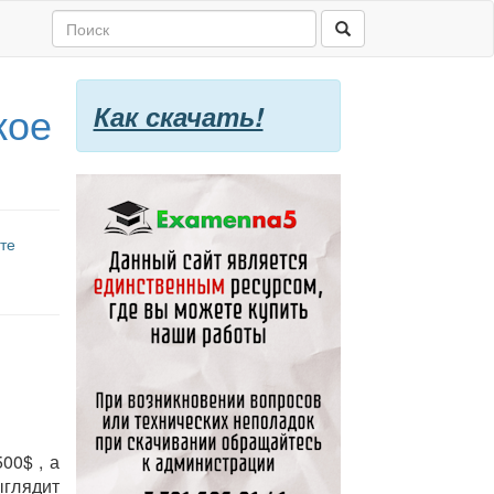
кое
Как скачать!
те
00$ , а
ыглядит