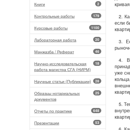
кривая
Книги
2
Контрольные работы
179
2. К
если б
Курсовые работы
1100
кварти
Лабораторная работа
20
3. Е
рыночн
Мәнжазба / Реферат
46
4. В
Научно-исследовательская
18
принад
работа магистра СГА (НИРМ)
уже сн
кольц
Научные статьи (Публикации)
28
внешне
кварти
Образцы нотариальных
25
документов
5. Т
внутре
Отчеты по практике
648
кварти
Презентации
53
6. К