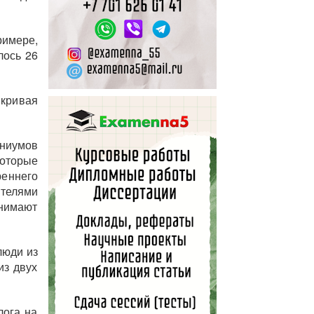
римере,
лось 26
кривая
ниумов
которые
реннего
телями
снимают
люди из
из двух
лога на