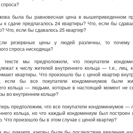
 спроса?
акова была бы равновесная цена в вышеприведенном п
ы к сдаче предлагалось 24 квартиры? Что, если бы сдава
р? Что, если бы сдавалось 25 квартир?
сли резервные цены у людей различны, то почему 
ого спроса нисходяща?
 тексте мы предположили, что покупатели кондоми
лежат к числу жителей внутреннего кольца — т.е., лиц, 
имают квартиры. Что произошло бы с ценой квартир внут
а, если бы все покупатели кондоминиумов были жи
го кольца — людьми, которые в настоящий момент не 
ры во внутреннем кольце?
еперь предположим, что все покупатели кондоминиумов — 
ннего кольца, но что каждый кондоминиум был построен 
р. Что произошло бы в этом случае с ценой квартир?
ак вы думаете, каковы были бы последствия введения на