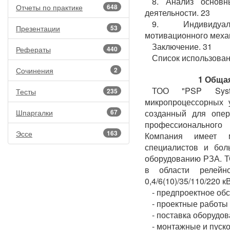
8. Анализ основн
Отчеты по практике
648
деятельности. 23
9. Индивидуаль
Презентации
53
мотивационного механ
Заключение. 31
Рефераты
440
Список использован
Сочинения
2
1 Обща
ТОО "PSP Syste
Тесты
235
микропроцессорных 
Шпаргалки
67
созданный для опер
профессионального
Эссе
163
Компания имеет м
специалистов и бол
оборудованию РЗА. Т
в области релейн
0,4/6(10)/35/110/220 кВ
- предпроектное об
- проектные работы
- поставка оборудо
- монтажные и пуск