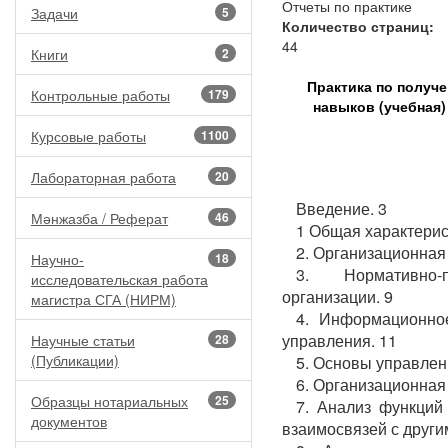
Отчеты по практике
Задачи
5
Количество страниц:
44
Книги
2
Практика по получ
Контрольные работы
179
навыков (учебная)
Курсовые работы
1100
Лабораторная работа
20
Введение. 3
Мәнжазба / Реферат
46
1 Общая характерис
2. Организационная
Научно-
18
3. Нормативно-
исследовательская работа
организации. 9
магистра СГА (НИРМ)
4. Информационное
управления. 11
Научные статьи
28
(Публикации)
5. Основы управлен
6. Организационная 
Образцы нотариальных
25
7. Анализ функций
документов
взаимосвязей с други