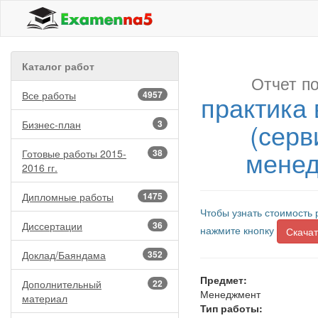
Каталог работ
Отчет по
Все работы
4957
практика
(серв
Бизнес-план
3
менед
Готовые работы 2015-
38
2016 гг.
Дипломные работы
1475
Чтобы узнать стоимость 
Диссертации
36
нажмите кнопку
Скачат
Доклад/Баяндама
352
Предмет:
Дополнительный
22
Менеджмент
материал
Тип работы: