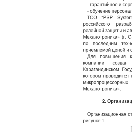
- гарантийное и се
- обучение персонал
ТОО "PSP System
российского разра
релейной защиты и а
Механотроника» (г. С
по последним техно
приемлемой ценой и о
Для повышения кв
компании создан
Карагандинском Госу
котором проводится 
микропроцессо
Механотроника».
2. Организа
Организационная ст
рисунке 1.