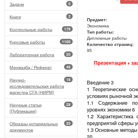
Задачи
5
Книги
2
Предмет:
Экономика
Контрольные работы
179
Тип работы:
Дипломные работы
Курсовые работы
1100
Количество страниц:
95
Лабораторная работа
20
Презентация + за
Мәнжазба / Реферат
46
Научно-
18
Введение 3
исследовательская работа
1 Теоретические осн
магистра СГА (НИРМ)
условиях рыночной э
1.1 Содержание по
Научные статьи
28
уровнях экономики 6
(Публикации)
1.2 Характеристика 
предприятий сферы у
Образцы нотариальных
25
1.3 Основные методы
документов
20