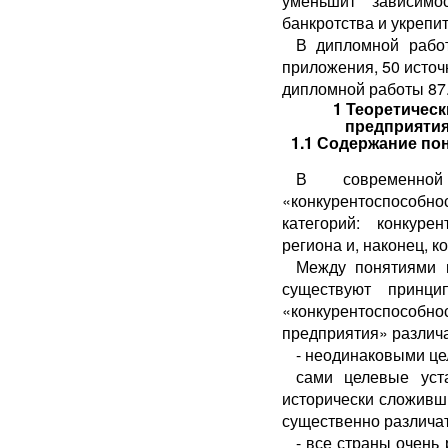
уменьшит зависимо
банкротства и укрепи
В дипломной работ
приложения, 50 источ
дипломной работы 87
1 Теоретичес
предприятия
1.1 Содержание по
В современной
«конкурентоспособн
категорий: конкуре
региона и, наконец, к
Между понятиями к
существуют принци
«конкурентоспособн
предприятия» различ
- неодинаковыми це
сами целевые уст
исторически сложивш
существенно различат
- все страны очень