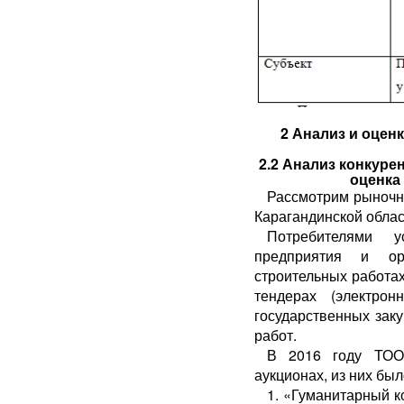
2 Анализ и оцен
2.2 Анализ конкур
оценка
Рассмотрим рыночн
Карагандинской облас
Потребителями 
предприятия и ор
строительных работах
тендерах (электро
государственных зак
работ.
В 2016 году ТОО
аукционах, из них был
1. «Гуманитарный к