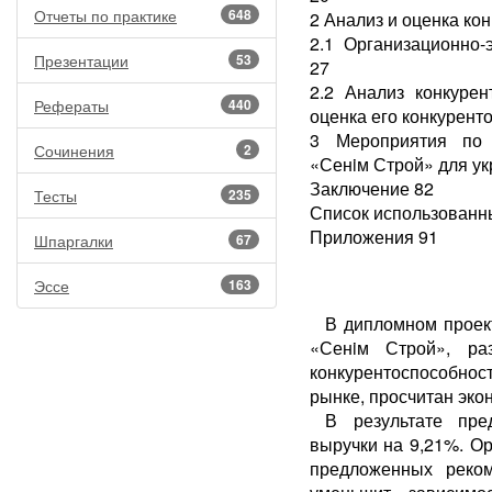
Отчеты по практике
648
2 Анализ и оценка ко
2.1 Организационно-
Презентации
53
27
2.2 Анализ конкуре
Рефераты
440
оценка его конкурент
3 Мероприятия по 
Сочинения
2
«Сенiм Строй» для ук
Заключение 82
Тесты
235
Список использованн
Приложения 91
Шпаргалки
67
Эссе
163
В дипломном проек
«Сенiм Строй», ра
конкурентоспособност
рынке, просчитан эко
В результате пре
выручки на 9,21%. О
предложенных реком