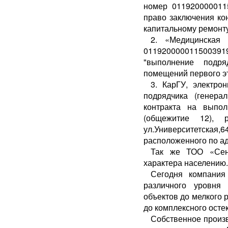
номер 011920000011
право заключения ко
капитальному ремонту
2. «Медицинская 
0119200000115003
"выполнение подр
помещений первого эт
3. КарГУ, электро
подрядчика (генера
контракта на выпо
(общежитие 12), р
ул.Университетска
расположенного по ад
Так же ТОО «Сенi
характера населению.
Сегодня компания
различного уровня
объектов до мелкого 
до комплексного осте
Собственное произв