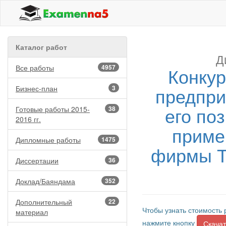
Каталог работ
Д
Все работы
4957
Конкур
предпри
Бизнес-план
3
его по
Готовые работы 2015-
38
2016 гг.
приме
Дипломные работы
1475
фирмы Т
Диссертации
36
Доклад/Баяндама
352
Дополнительный
22
Чтобы узнать стоимость 
материал
нажмите кнопку
Скачат