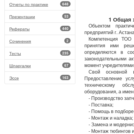
Отчеты по практике
648
Презентации
53
1 Общая 
Объектом практич
Рефераты
440
предприятий г. Астана
Компетенция ТОО "
Сочинения
2
принятия ими реш
определяются в со
Тесты
235
законодательными ак
момент учредителями 
Шпаргалки
67
Свой основной в
Эссе
163
Предоставление усл
техническому обс
оборудования, а имен
- Производство запч
- Поставка;
- Помощь в подборе
- Монтаж и наладка;
- Замена и модерни
- Монтаж тюбингов 