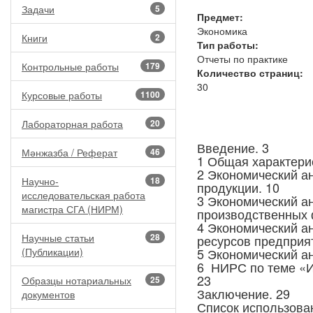
Задачи
5
Предмет:
Экономика
Книги
2
Тип работы:
Отчеты по практике
Контрольные работы
179
Количество страниц:
30
Курсовые работы
1100
Лабораторная работа
20
Введение. 3
Мәнжазба / Реферат
46
1 Общая характерис
2 Экономический а
Научно-
18
продукции. 10
исследовательская работа
3 Экономический а
магистра СГА (НИРМ)
производственных 
4 Экономический а
Научные статьи
28
ресурсов предприят
(Публикации)
5 Экономический а
6 НИРС по теме «И
23
Образцы нотариальных
25
Заключение. 29
документов
Список использован