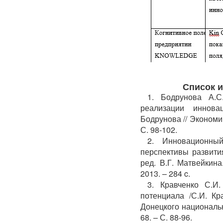
Список 
1. Бодрунова А.С
реализации иннова
Бодрунова // Экономи
С. 98-102.
2. Инновационны
перспективы развития
ред. В.Г. Матвейкин
2013. – 284 c.
3. Кравченко С.И
потенциала /С.И. Кр
Донецкого национальн
68. – С. 88-96.