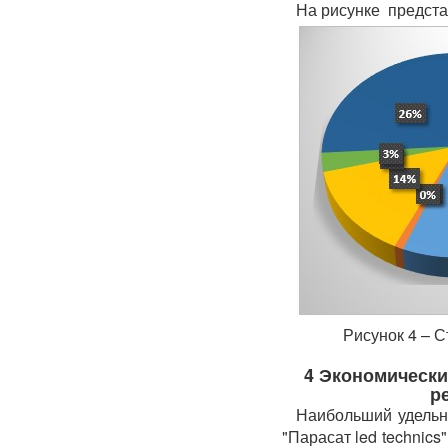
На рисунке предста
Рисунок 4 – С
4 Экономически
р
Наибольший удельн
"Парасат led technic