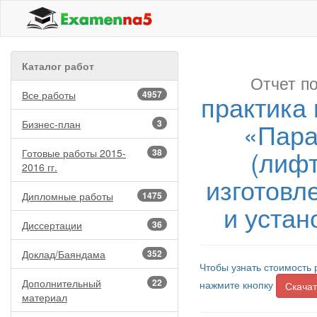
Каталог работ
Отчет по
Все работы
4957
практика
«Парас
Бизнес-план
3
(лиф
Готовые работы 2015-
38
2016 гг.
изготовл
Дипломные работы
1475
и устан
Диссертации
36
Доклад/Баяндама
352
Чтобы узнать стоимость 
Дополнительный
22
нажмите кнопку
Скачат
материал