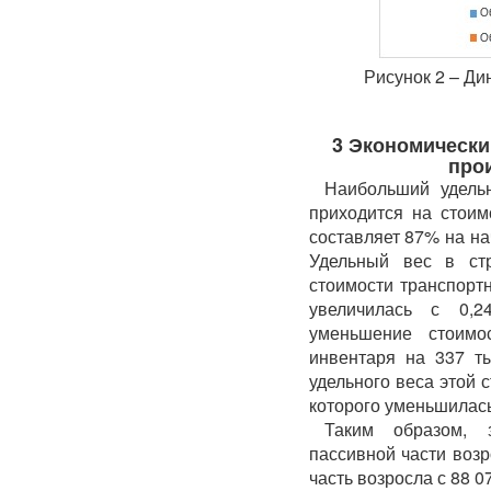
Рисунок 2 – Д
3 Экономически
про
Наибольший удель
приходится на стоим
составляет 87% на на
Удельный вес в стр
стоимости транспортн
увеличилась с 0,
уменьшение стоимос
инвентаря на 337 ты
удельного веса этой 
которого уменьшилась
Таким образом, 
пассивной части возро
часть возросла с 88 070