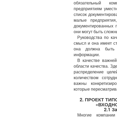
обязательный ко
предприятиям умест
список документиров
малые предприятия
документированных п
они могут быть сложны
Руководства по ка
смысл и она имеет с
она должна быть 
информации.
В качестве важне
области качества. Зд
распределение цел
количеством сотруд
важны конкретизир
которые пересматрива
2. ПРОЕКТ ТИ
«ВХОДН
2.1 З
Многие компании