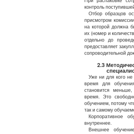
При распаковке сот
контроль поступившей
Отбор образцов ос
присмотром комиссии
на которой должна б
их (номер и количеств
отдельно до прове
предоставляет закуп
сопроводительной до
2.3 Методиче
специали
Уже ни для кого не
время для обучения
становится меньше,
время. Это свободн
обучением, потому что
так и самому обучаем
Корпоративное о
внутреннее.
Внешнее обучение