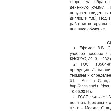
стороннем образов
денежную сумму. П
получает свидетельс
диплом и т.п.). Под
работников другим 
внешнее обучение.
С
1. Ефимов В.В. С
учебное пособие / В
КНОРУС, 2013. – 232 с
2. ГОСТ 16504-8
продукции. Испытани
термины и определени
01. – Москва: Станд
http://docs.cntd.ru
10.05.2016).
3. ГОСТ 15467-79. 
понятия. Термины и о
07-01 – Москва: Стан