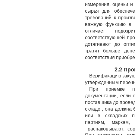
измерения, оценки и
сырья для обеспече
требований к произв
важную функцию в р
отличает подозр
соответствующей про
дотягивают до опти
тратят больше дене
соответствия приобре
2.2 Пр
Верификацию закупл
утвержденным перечн
При приемке пр
документации, если 
поставщика до провед
складе , она должна
или в складских п
партиям, маркам,
распаковывают, сор