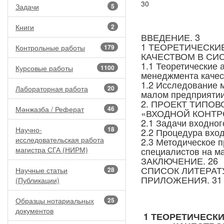
30
Задачи
5
Книги
2
ВВЕДЕНИЕ. 3
1 ТЕОРЕТИЧЕСКИ
Контрольные работы
179
КАЧЕСТВОМ В СИ
1.1 Теоретические 
Курсовые работы
1100
менеджмента качес
1.2 Исследование 
Лабораторная работа
20
малом предприятии
2. ПРОЕКТ ТИПО
Мәнжазба / Реферат
46
«ВХОДНОЙ КОНТР
2.1 Задачи входног
Научно-
18
2.2 Процедура вход
исследовательская работа
2.3 Методическое 
магистра СГА (НИРМ)
специалистов на м
ЗАКЛЮЧЕНИЕ. 26
СПИСОК ЛИТЕРАТУ
Научные статьи
28
ПРИЛОЖЕНИЯ. 31
(Публикации)
Образцы нотариальных
25
документов
1 ТЕОРЕТИЧЕСК