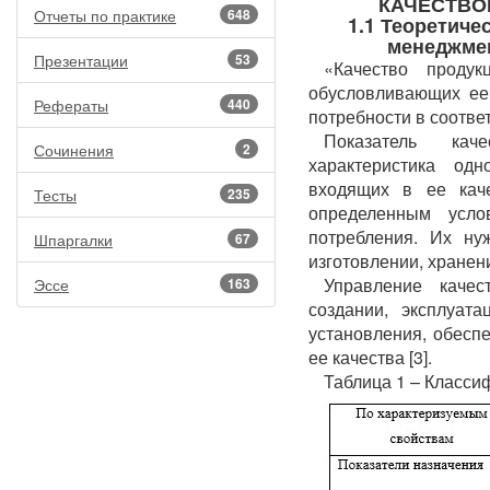
КАЧЕСТВО
Отчеты по практике
648
1.1 Теоретиче
менеджмен
Презентации
53
«Качество продук
обусловливающих ее
Рефераты
440
потребности в соотве
Показатель кач
Сочинения
2
характеристика одн
входящих в ее каче
Тесты
235
определенным усло
потребления. Их ну
Шпаргалки
67
изготовлении, хранен
Управление каче
Эссе
163
создании, эксплуат
установления, обесп
ее качества [3].
Таблица 1 – Класси