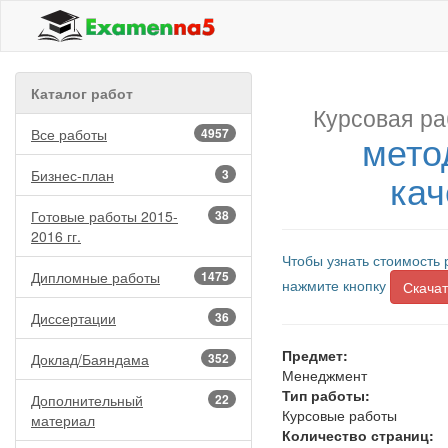
Каталог работ
Курсовая ра
Все работы
4957
мето
кач
Бизнес-план
3
Готовые работы 2015-
38
2016 гг.
Чтобы узнать стоимость 
Дипломные работы
1475
нажмите кнопку
Скачат
Диссертации
36
Предмет:
Доклад/Баяндама
352
Менеджмент
Тип работы:
Дополнительный
22
Курсовые работы
материал
Количество страниц: