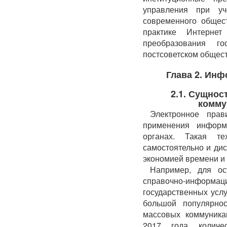
управления при уч
современного общес
практике Интернет 
преобразования г
постсоветском общест
Глава 2. Ин
2.1. Сущнос
комму
Электронное прав
применения информ
органах. Такая те
самостоятельно и ди
экономией времени и 
Например, для ос
справочно-информ
государственных услу
большой популярно
массовых коммуника
2017 года количес