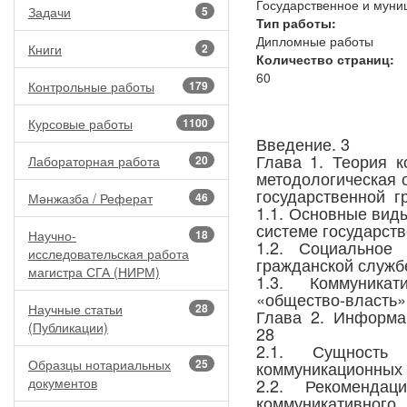
Государственное и муни
Задачи
5
Тип работы:
Дипломные работы
Книги
2
Количество страниц:
60
Контрольные работы
179
Курсовые работы
1100
Введение. 3
Глава 1. Теория к
Лабораторная работа
20
методологическая 
государственной г
Мәнжазба / Реферат
46
1.1. Основные вид
системе государств
Научно-
18
1.2. Социальное 
исследовательская работа
гражданской службе
магистра СГА (НИРМ)
1.3. Коммуникат
«общество-власть»
Научные статьи
28
Глава 2. Информа
(Публикации)
28
2.1. Сущност
Образцы нотариальных
25
коммуникационных 
документов
2.2. Рекоменда
коммуникатив