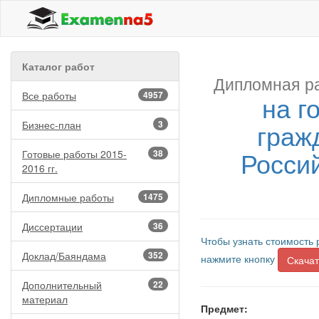
Каталог работ
Дипломная р
Все работы
4957
на г
граж
Бизнес-план
3
Росси
Готовые работы 2015-
38
2016 гг.
Дипломные работы
1475
Диссертации
36
Чтобы узнать стоимость 
Доклад/Баяндама
352
нажмите кнопку
Скачат
Дополнительный
22
материал
Предмет: