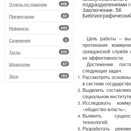
подразделениями г
Отчеты по практике
648
Заключение. 56
Библиографический
Презентации
53
Рефераты
440
Цель работы – выя
Сочинения
2
протекания коммуни
гражданской службе
Тесты
235
их эффективности.
Достижение пост
Шпаргалки
67
следующих задач:
Эссе
163
Рассмотреть основны
в системе государств
Выделить составляю
социальном институт
Исследовать комму
«общество-власть»;
Выявить сущност
технологий;
Разработать реко