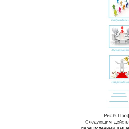
Рис.9. Проф
Следующим действ
перечисленным выше 