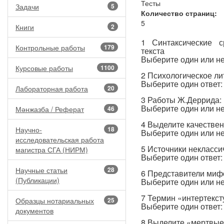
Тесты
Задачи
5
Количество страниц:
5
Книги
2
1 Синтаксические с
Контрольные работы
179
текста
Выберите один или не
Курсовые работы
1100
2 Психологическое л
Выберите один ответ:
Лабораторная работа
20
3 Работы Ж.Деррида:
Выберите один или не
Мәнжазба / Реферат
46
4 Выделите качестве
Научно-
18
Выберите один или не
исследовательская работа
5 Источники некласси
магистра СГА (НИРМ)
Выберите один ответ:
Научные статьи
28
6 Представители миф
(Публикации)
Выберите один или не
7 Термин «интертекс
Образцы нотариальных
25
Выберите один ответ:
документов
8 Выделите «мертвы