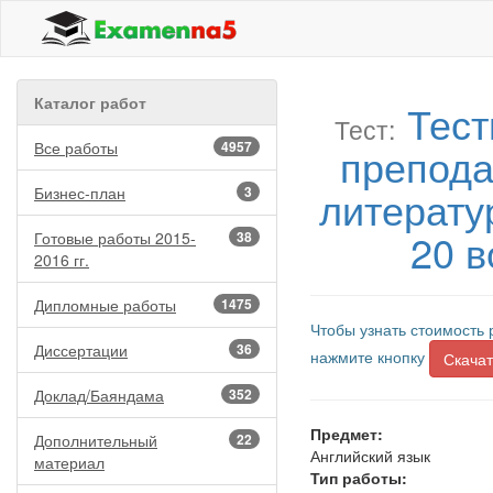
Каталог работ
Тес
Тест:
Все работы
4957
препода
литерату
Бизнес-план
3
20 в
Готовые работы 2015-
38
2016 гг.
Дипломные работы
1475
Чтобы узнать стоимость 
Диссертации
36
нажмите кнопку
Скачат
Доклад/Баяндама
352
Предмет:
Дополнительный
22
Английский язык
материал
Тип работы: