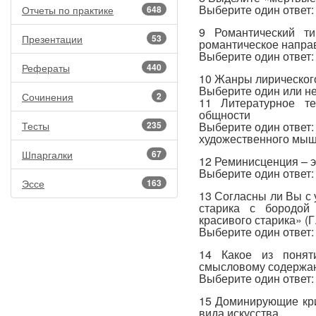
Выберите один ответ:
Отчеты по практике
648
9 Романтический ти
Презентации
53
романтическое напра
Выберите один ответ:
Рефераты
440
10 Жанры лирическог
Выберите один или не
Сочинения
2
11 Литературное т
общности
Тесты
235
Выберите один ответ:
художественного мы
Шпаргалки
67
12 Реминисценция – э
Выберите один ответ:
Эссе
163
13 Согласны ли Вы с
старика с бородой 
красивого старика» (Г
Выберите один ответ:
14 Какое из понят
смысловому содержа
Выберите один ответ:
15 Доминирующие кри
вида искусства