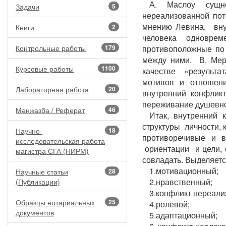
А. Маслоу сущн
Задачи
5
нереализованной пот
мнению Левина, внут
Книги
2
человека одновре
Контрольные работы
179
противоположные по
между ними. В. Мер
Курсовые работы
1100
качестве «результа
мотивов и отношени
Лабораторная работа
20
внутренний конфликт
переживание душевно
Мәнжазба / Реферат
46
Итак, внутренний 
структуры личности, 
Научно-
18
противоречивые и 
исследовательская работа
ориентации и цели, 
магистра СГА (НИРМ)
совладать. Выделяетс
1.мотивационный;
Научные статьи
28
2.нравственный;
(Публикации)
3.конфликт нереали
Образцы нотариальных
25
4.ролевой;
документов
5.адаптационный;