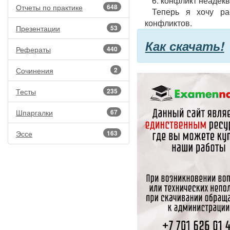
6. конфликт неадек
Отчеты по практике
648
Теперь я хочу ра
конфликтов.
Презентации
53
Как скачать!
Рефераты
440
Сочинения
2
Тесты
235
Шпаргалки
67
Эссе
163