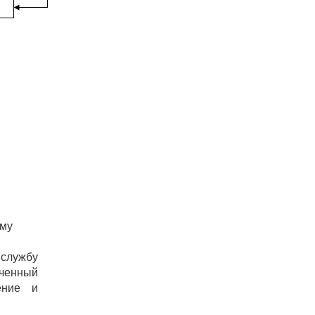
ому
 службу
ченный
ение и