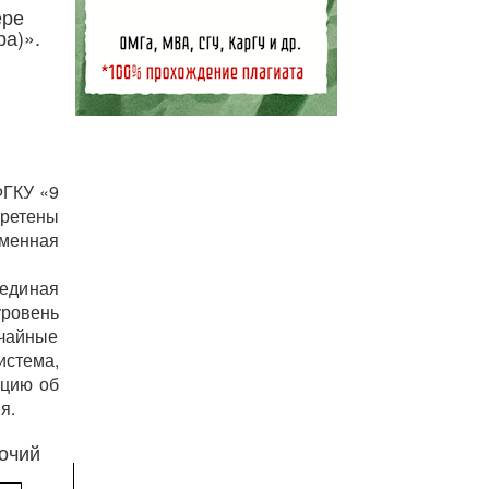
ере
а)».
ФГКУ «9
бретены
еменная
 единая
ровень
ычайные
стема,
ацию об
я.
очий