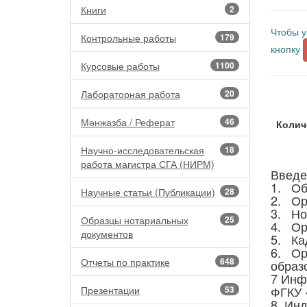
Книги
2
Чтобы у
Контрольные работы
179
кнопку
Курсовые работы
1100
Лабораторная работа
20
Мәнжазба / Реферат
46
Колич
Научно-исследовательская
18
работа магистра СГА (НИРМ)
Введе
1. Об
Научные статьи (Публикации)
28
2. Ор
3. Но
Образцы нотариальных
25
4. Ор
документов
5. Ка
6. Ор
Отчеты по практике
648
образ
7 Инф
ФГКУ 
Презентации
53
8. Ин