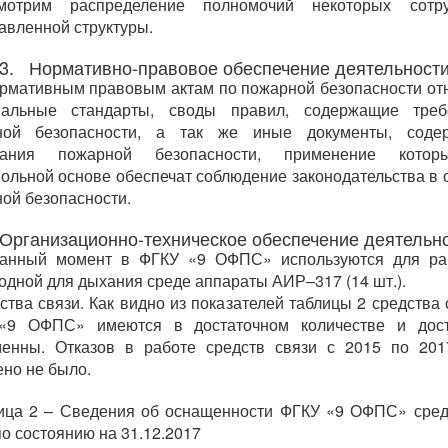
мотрим распределение полномочий некоторых сотру
авленной структуры.
3. Нормативно-правовое обеспечение деятельност
рмативным правовым актам по пожарной безопасности от
нальные стандарты, своды правил, содержащие треб
ной безопасности, а так же иные документы, соде
вания пожарной безопасности, применение кото
ольной основе обеспечат соблюдение законодательства в 
ой безопасности.
Организационно-техническое обеспечение деятельн
анный момент в ФГКУ «9 ОФПС» используются для ра
одной для дыхания среде аппараты АИР–317 (14 шт.).
ства связи. Как видно из показателей таблицы 2 средства 
«9 ОФПС» имеются в достаточном количестве и дост
менны. Отказов в работе средств связи с 2015 по 201
но не было.
ица 2 – Сведения об оснащенности ФГКУ «9 ОФПС» сре
по состоянию на 31.12.2017