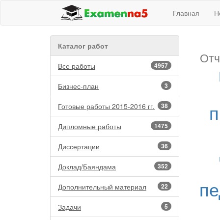
Главная
Н
Каталог работ
Отч
Все работы
4957
Бизнес-план
3
п
Готовые работы 2015-2016 гг.
38
Дипломные работы
1475
Диссертации
36
Доклад/Баяндама
352
пе
Дополнительный материал
22
Задачи
5