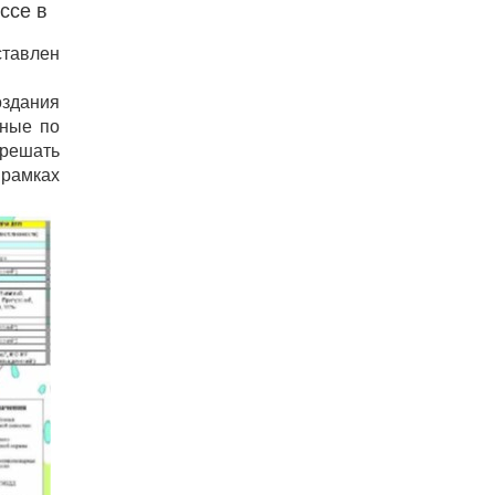
ссе в
ставлен
оздания
нные по
 решать
 рамках