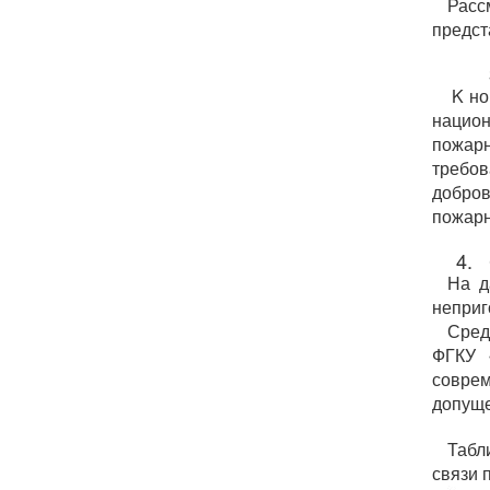
Расс
предст
K но
нацио
пожар
требо
добров
пожарн
4. 
На д
неприг
Сред
ФГКУ 
совре
допуще
Табл
связи 