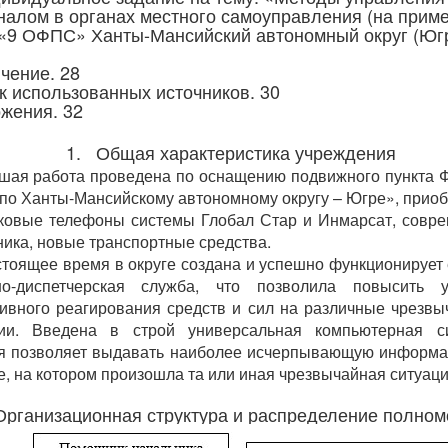
налом в органах местного самоуправления (на прим
«9 ОФПС» Ханты-Мансийский автономный округ (Югр
чение. 28
к использованных источников. 30
жения. 32
1. Общая характеристика учреждения
шая работа проведена по оснащению подвижного пункта 
о Ханты-Мансийскому автономному округу – Югре», прио
ковые телефоны системы Глобал Стар и Инмарсат, совр
ника, новые транспортные средства.
стоящее время в округе создана и успешно функционирует
но-диспетчерская служба, что позволила повысить у
ивного реагирования средств и сил на различные чрезв
ции. Введена в строй универсальная компьютерная си
я позволяет выдавать наиболее исчерпывающую информ
е, на котором произошла та или иная чрезвычайная ситуаци
Организационная структура и распределение полном