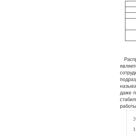
Расп
являет
сотру
подраз
называ
даже п
стабил
работы