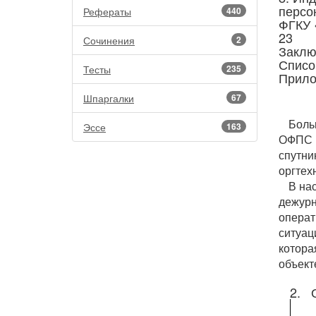
персо
Рефераты
440
ФГКУ 
23
Сочинения
2
Заклю
Списо
Тесты
235
Прило
Шпаргалки
67
Боль
Эссе
163
ОФПС п
спутни
оргтех
В на
дежур
операт
ситуа
котора
объект
2. 