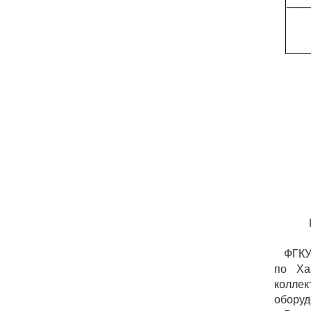
ФГКУ
по Ха
колле
оборуд