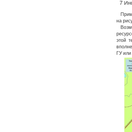
7 Ин
Прим
на рису
Возм
ресурс
этой т
вполне
ГУ или