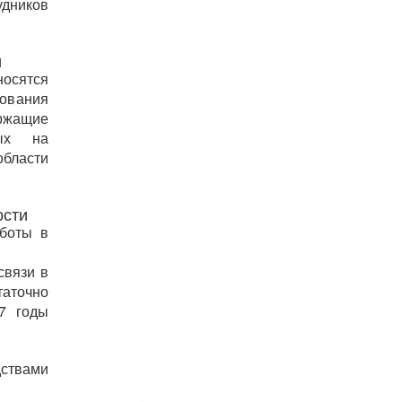
дников
и
носятся
ования
ржащие
рых на
области
ости
боты в
связи в
аточно
7 годы
дствами