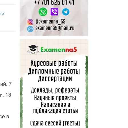
те
ий. 7
и. 13
се в