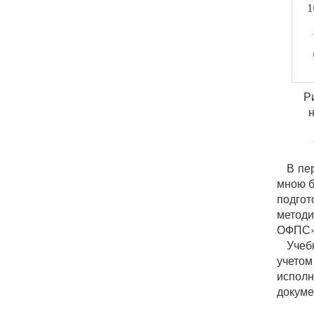
Р
н
В пе
мною б
подгот
метод
ОФПС»
Учеб
учето
испол
докуме