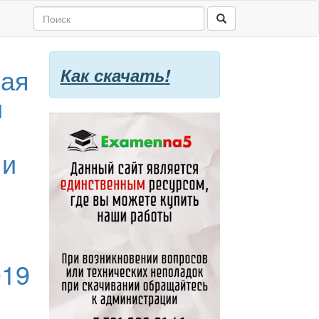
ная
Как скачать!
и
 и
е
,
019