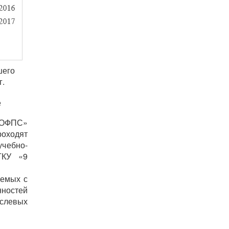
шего
г.
е
9 ОФПС»
роходят
учебно-
ГКУ «9
аемых с
ностей
слевых