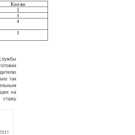
службы
готовки
дителю
ано так
бильным
ющих на
о стажу