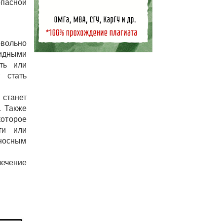
опасной
вольно
идными
ть или
 стать
станет
. Также
которое
ти или
носным
ечение