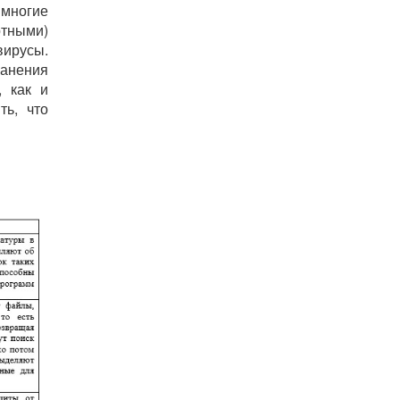
многие
ртными)
вирусы.
анения
, как и
ь, что