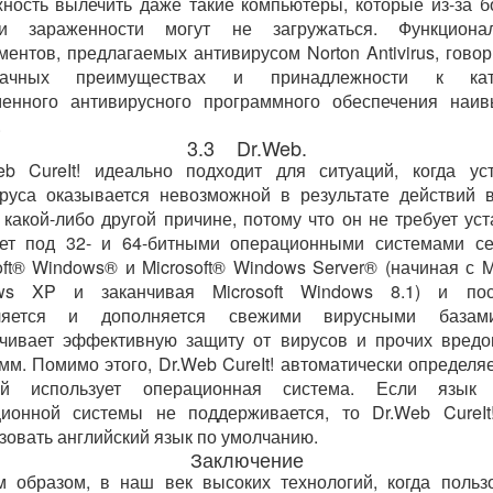
ность вылечить даже такие компьютеры, которые из-за 
ни зараженности могут не загружаться. Функционал
ментов, предлагаемых антивирусом Norton Antivirus, говор
начных преимуществах и принадлежности к кат
менного антивирусного программного обеспечения наив
.
3.3 Dr.Web.
eb CureIt! идеально подходит для ситуаций, когда ус
руса оказывается невозможной в результате действий 
 какой-либо другой причине, потому что он не требует уст
ает под 32- и 64-битными операционными системами се
oft® Windows® и Microsoft® Windows Server® (начиная с Mi
ws XP и заканчивая Microsoft Windows 8.1) и пос
ляется и дополняется свежими вирусными базам
чивает эффективную защиту от вирусов и прочих вред
мм. Помимо этого, Dr.Web CureIt! автоматически определяе
ый использует операционная система. Если язык
ионной системы не поддерживается, то Dr.Web CureIt
зовать английский язык по умолчанию.
Заключение
м образом, в наш век высоких технологий, когда польз