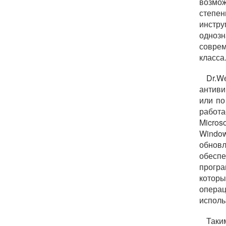
возмож
степе
инстру
одноз
совре
класса
Dr.W
антиви
или по
работ
Micros
Windo
обнов
обеспе
програ
котор
операц
исполь
Таки