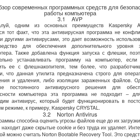
бзор современных программных средств для безопа
работы компьютера
3.1 AVP
луй, одним из основных преимуществ Kaspersky A
ся тот факт, что эта антивирусная программа не конфли
 другими антивирусами, это дает возможность использов
редство для обеспечения дополнительного уровня 
тера. Также добавлена функция запуска с флешки, поэ
тельно устанавливать программу на компьютер, если
ить ее с флешнакопителя, тем более, что разработчи
и, что данная утилита предназначена строго для опера
ния и удаления, либо изоляции зараженных файлов. О
тве постоянного антивирусного решения для обесп
асности компьютера эта программа не подходит – для
дим антивирус, который будет функционировать в пост
м режиме, к примеру, Kaspersky CRYSTAL.
3.2 Norton Antivirus
раммы способна оценить угрозы файлов еще до их загрузки
 находит даже скрытые cookie и без труда их удаляет. Инт
ой можно считать Norton Bootable Recovery Tool. Это средст