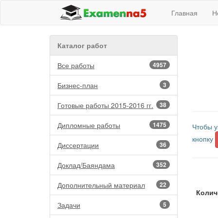
Главная
Н
Каталог работ
Все работы
4957
Бизнес-план
3
Готовые работы 2015-2016 гг.
38
Дипломные работы
1475
Чтобы у
кнопку
Диссертации
36
Доклад/Баяндама
352
Дополнительный материал
22
Колич
Задачи
5