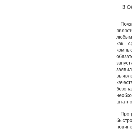
3 О
Пожа
являет
любыми
как с
компью
обяза
запуст
заявил
выявле
качес
безоп
необхо
штатно
Прог
быстро
новинк