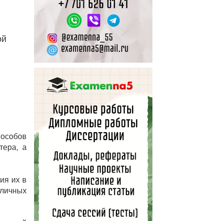
ой
особов
тера, а
ия их в
личных