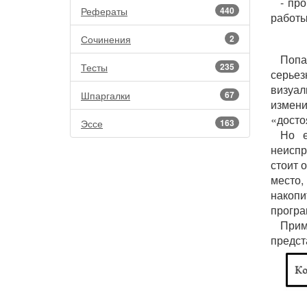
- пр
Рефераты
440
работы
Сочинения
2
Попа
Тесты
235
серье
визуа
Шпаргалки
67
измен
«досто
Эссе
163
Но е
неиспр
стоит 
место
накоп
програ
При
предст