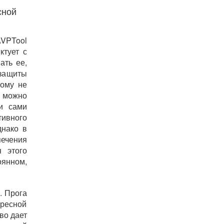
сной
VPTool
ктует с
ать ее,
защиты
тому не
 можно
ки сами
тивного
днако в
ечения
 этого
оянном,
. Прога
ересной
во дает