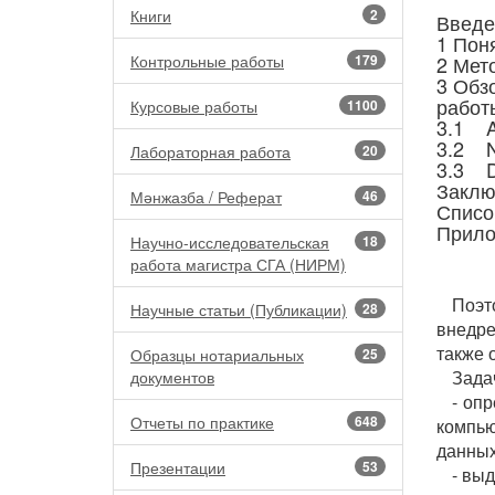
Книги
2
Введе
1 Пон
Контрольные работы
179
2 Мет
3 Обз
работ
Курсовые работы
1100
3.1 A
3.2 No
Лабораторная работа
20
3.3 D
Заклю
Мәнжазба / Реферат
46
Списо
Прило
Научно-исследовательская
18
работа магистра СГА (НИРМ)
Поэт
Научные статьи (Публикации)
28
внедре
также 
Образцы нотариальных
25
Зада
документов
- оп
Отчеты по практике
648
компь
данных
Презентации
53
- вы