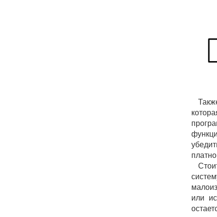
Такж
котора
прогр
функци
убедит
платно
Стои
систем
малоиз
или и
остает