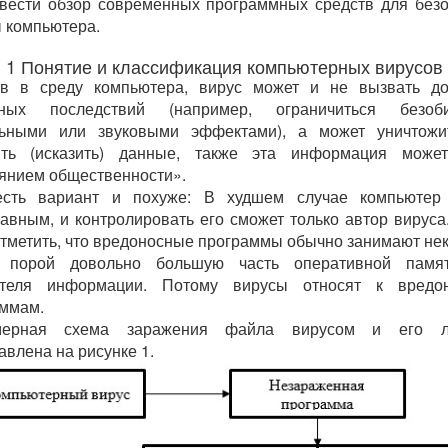
овести обзор современных программных средств для без
 компьютера.
1 Понятие и классификация компьютерных вирусов
в в среду компьютера, вирус может и не вызвать до
зных последствий (например, ограничиться безоб
льными или звуковыми эффектами), а может уничтожи
ить (исказить) данные, также эта информация может
янием общественности».
сть вариант и похуже: В худшем случае компьютер 
авным, и контролировать его сможет только автор вируса
отметить, что вредоносные программы обычно занимают не
, порой довольно большую часть оперативной памя
ителя информации. Потому вирусы относят к вредо
ммам.
мерная схема заражения файла вирусом и его л
авлена на рисунке 1.