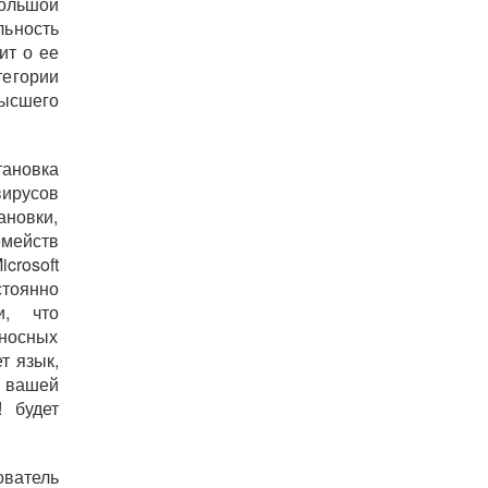
большой
ьность
ит о ее
егории
ысшего
тановка
вирусов
ановки,
мейств
crosoft
тоянно
и, что
оносных
т язык,
 вашей
! будет
ователь