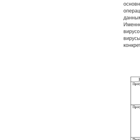
основ
операц
данным
Именн
вирусо
вирус
конкре