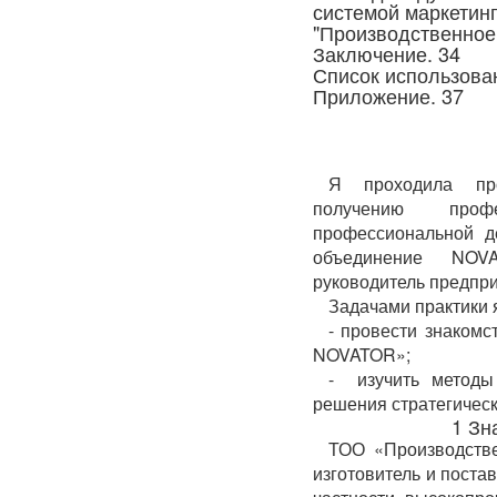
системой маркетин
"Производственное
Заключение. 34
Список использова
Приложение. 37
Я проходила про
получению про
профессиональной д
объединение NOV
руководитель предпри
Задачами практики 
- провести знаком
NOVATOR»;
- изучить методы
решения стратегическ
1 Зн
ТОО «Производств
изготовитель и поста