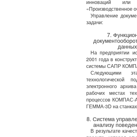
инноваций или 
«Производственное 
Управление докуме
задачи:
7. Функцио
документооборот
данных
На предприятии и
2001 года в конструк
системы САПР КОМП
Следующими эта
технологической п
электронного архива
рабочих местах те
процессов КОМПАС-
ГЕММА-3D на станках
8. Система управл
анализу поведен
В результате качес