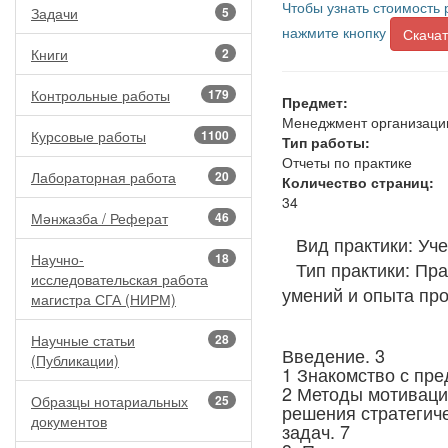
Чтобы узнать стоимость 
Задачи
5
нажмите кнопку
Скачат
Книги
2
Контрольные работы
179
Предмет:
Менеджмент организаци
Курсовые работы
1100
Тип работы:
Отчеты по практике
Лабораторная работа
20
Количество страниц:
34
Мәнжазба / Реферат
46
Вид практики: Уч
Научно-
18
Тип практики: Пр
исследовательская работа
умений и опыта пр
магистра СГА (НИРМ)
Научные статьи
28
Введение. 3
(Публикации)
1 Знакомство с пре
2 Методы мотиваци
Образцы нотариальных
25
решения стратегич
документов
задач. 7