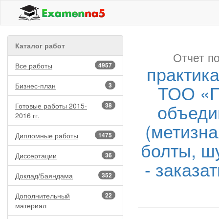
Каталог работ
Отчет по
Все работы
4957
практик
ТОО «П
Бизнес-план
3
объед
Готовые работы 2015-
38
2016 гг.
(метизна
Дипломные работы
1475
болты, ш
Диссертации
36
- заказа
Доклад/Баяндама
352
Дополнительный
22
материал