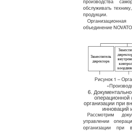
производства сам
обслуживать технику
продукции.
Организационна
объединение NOVATOR
Рисунок 1 – Орг
«Производ
6. Документальн
операционной 
организации при в
инноваций 
Рассмотрим док
управлении операци
организации при в