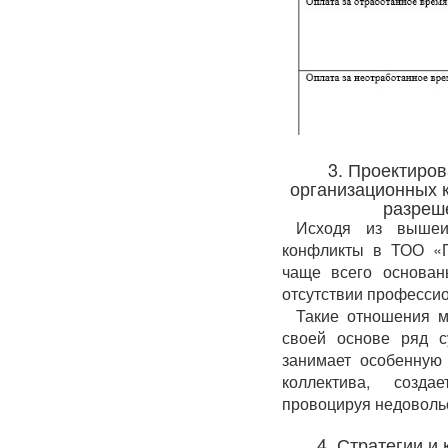
3. Проектиро
организационных 
разреш
Исходя из вышеи
конфликты в ТОО «
чаще всего основан
отсутствии профессио
Такие отношения м
своей основе ряд с
занимает особенную 
коллектива, созд
провоцируя недовольс
4. Стратегии и