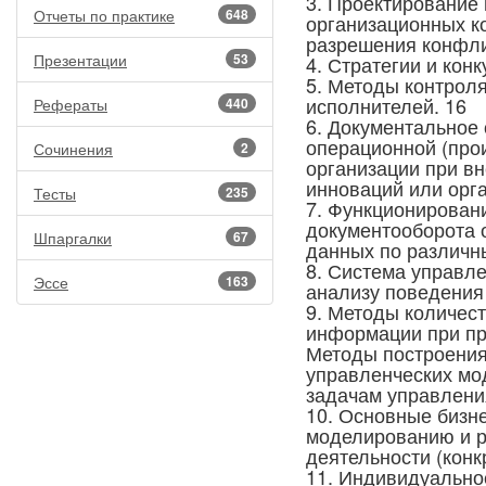
3. Проектирование
Отчеты по практике
648
организационных к
разрешения конфли
Презентации
53
4. Стратегии и кон
5. Методы контрол
исполнителей. 16
Рефераты
440
6. Документальное
операционной (про
Сочинения
2
организации при вн
инноваций или орг
Тесты
235
7. Функционирован
документооборота 
Шпаргалки
67
данных по различн
8. Система управл
Эссе
163
анализу поведения 
9. Методы количест
информации при пр
Методы построения
управленческих мо
задачам управлени
10. Основные бизн
моделированию и р
деятельности (конк
11. Индивидуально