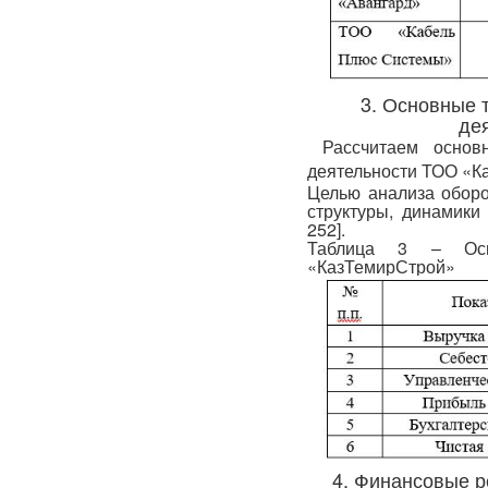
3. Основные 
де
Рассчитаем основ
деятельности ТОО «Каз
Целью анализа оборо
структуры, динамики
252].
Таблица 3 – Осн
«КазТемирСтрой»
4. Финансовые р