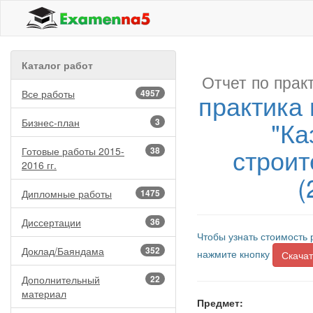
Каталог работ
Отчет по прак
Все работы
4957
практика
"Ка
Бизнес-план
3
строит
Готовые работы 2015-
38
2016 гг.
(
Дипломные работы
1475
Диссертации
36
Чтобы узнать стоимость 
Доклад/Баяндама
352
нажмите кнопку
Скачат
Дополнительный
22
материал
Предмет: