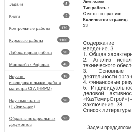
Экономика
Задачи
5
Тип работы:
Отчеты по практике
Книги
2
Количество страниц:
33
Контрольные работы
179
Курсовые работы
1100
Содержание
Введение. 3
Лабораторная работа
20
1. Общая характери
2. Анализ испол
технического обесп
Мәнжазба / Реферат
46
3. Основные те
деятельности орган
Научно-
18
4. Финансовые резу
исследовательская работа
5. Индивидуально
магистра СГА (НИРМ)
деловой активно
«КазТемирСтрой»)»
Научные статьи
28
Заключение. 28
(Публикации)
Список литературы.
Образцы нотариальных
25
документов
Задачи преддипломн