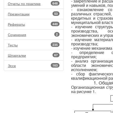
- закрепление и расш
Отчеты по практике
648
умений и навыков, по
- ознакомление со
различных отраслей,
Презентации
53
кредитных и страхов
муниципальной власт
Рефераты
440
- изучение структур
производства, о
Сочинения
2
экономических и упра
- изучение материал
производства;
Тесты
235
- изучение механизма
- определение фи
Шпаргалки
67
предприятия;
- анализ организац
области экономич
Эссе
163
исполнением;
- сбор фактическо
квалификационной ра
1. Общая
Организационная стр
на рисунке 1.