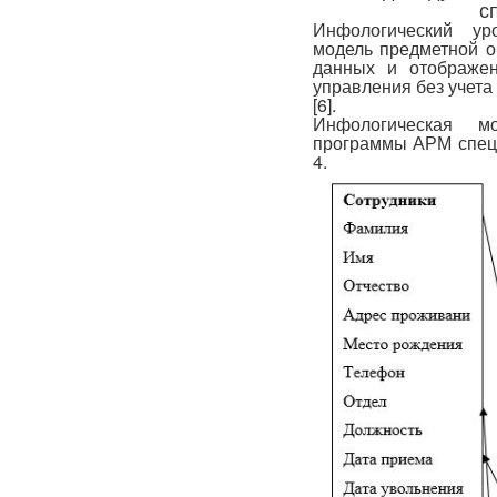
с
Инфологический ур
модель предметной о
данных и отображе
управления без учета
[6].
Инфологическая м
программы АРМ специ
4.