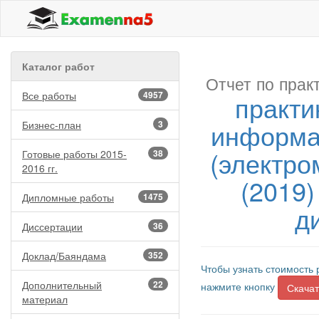
Каталог работ
Отчет по прак
Все работы
4957
практи
информат
Бизнес-план
3
(электро
Готовые работы 2015-
38
2016 гг.
(2019)
Дипломные работы
1475
д
Диссертации
36
Доклад/Баяндама
352
Чтобы узнать стоимость 
Дополнительный
22
нажмите кнопку
Скачат
материал