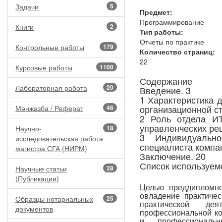
Задачи
5
Предмет:
Программирование
Книги
2
Тип работы:
Отчеты по практике
Контрольные работы
179
Количество страниц:
22
Курсовые работы
1100
Содержание
Лабораторная работа
20
Введение. 3
1 Характеристика 
организационной с
Мәнжазба / Реферат
46
2 Роль отдела И
управленческих ре
Научно-
18
3 Индивидуально
исследовательская работа
специалиста компа
магистра СГА (НИРМ)
Заключение. 20
Список используемо
Научные статьи
28
(Публикации)
Целью преддипломно
овладение практиче
Образцы нотариальных
25
практической де
документов
профессиональной ко
и профессиональн