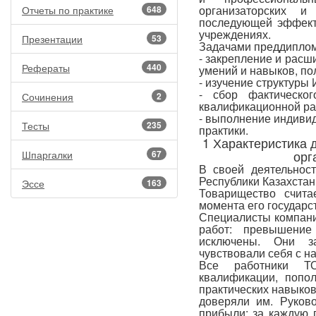
организаторских и
Отчеты по практике
648
последующей эффект
учреждениях.
Презентации
53
Задачами преддиплом
- закрепление и расш
Рефераты
440
умений и навыков, по
- изучение структуры
- сбор фактическо
Сочинения
2
квалификационной ра
- выполнение индивид
Тесты
235
практики.
1 Характеристика 
орг
Шпаргалки
67
В своей деятельнос
Республики Казахстан
Эссе
163
Товарищество счита
момента его государс
Специалисты компани
работ: превышение
исключены. Они з
чувствовали себя с н
Все работники Т
квалификации, попо
практических навыков
доверяли им. Руков
прибыли: за каждую 