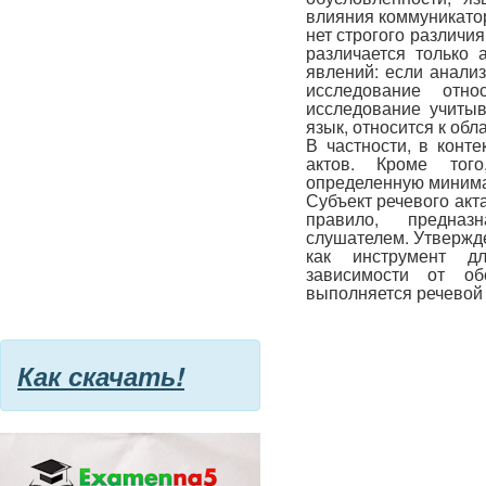
влияния коммуникатор
нет строгого различи
различается только 
явлений: если анали
исследование отн
исследование учитыв
язык, относится к обл
В частности, в конт
актов. Кроме тог
определенную минима
Субъект речевого акта
правило, предназ
слушателем. Утвержде
как инструмент д
зависимости от об
выполняется речевой а
Как скачать!