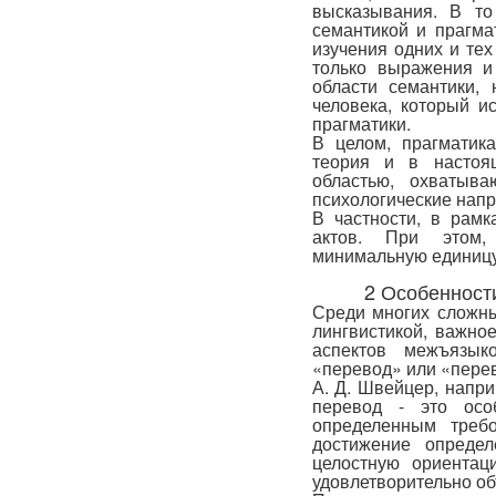
высказывания. В то
семантикой и прагмат
изучения одних и те
только выражения и
области семантики,
человека, который ис
прагматики.
В целом, прагматик
теория и в настоя
областью, охватыв
психологические нап
В частности, в рамк
актов. При этом,
минимальную единицу
2 Особенност
Среди многих сложн
лингвистикой, важно
аспектов межъязык
«перевод» или «перев
А. Д. Швейцер, напри
перевод - это особ
определенным треб
достижение определ
целостную ориентац
удовлетворительно об