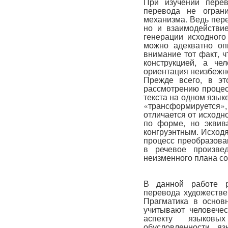
При изучении пере
перевода не ограни
механизма. Ведь пере
но и взаимодействие
генерации исходного
можно адекватно оп
внимание тот факт, 
конструкцией, а че
ориентация неизбежно
Прежде всего, в эт
рассмотрению процес
текста на одном языке
«трансформируется
отличается от исходно
по форме, но эквив
конгруэнтным. Исходя 
процесс преобразова
в речевое произве
неизменного плана со
В данной работе р
перевода художестве
Прагматика в основ
учитывают человечес
аспекту языковых
обусловленности, я