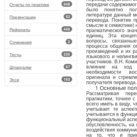
передачи содержимого
Отчеты по практике
648
было понятно пол
литературе данный м
Презентации
53
перевода. Понятие п
смысле в семиотике) 
Рефераты
440
прагматического зна
единиц. Эта конце
вопросы, связанны
Сочинения
2
процесса общения о
произведений и их р
Тесты
235
языкового и нелингви
участников. В.Н. Ком
влияние на ход и
Шпаргалки
67
необходимости вос
оригинала и стремл
Эссе
163
получателя перевода
1 Основные пол
Рассматривая пер
прагматики, точнее с
всего иметь в виду, 
учитывает те аспек
учитывается в функц
функциональный аспек
обусловленность, на
воздействия коммуни
на то, что и прин