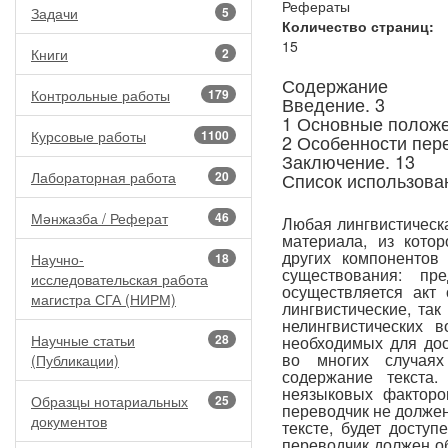
Рефераты
Задачи
5
Количество страниц:
15
Книги
2
Содержание
Контрольные работы
179
Введение. 3
1 Основные положе
Курсовые работы
1100
2 Особенности пер
Заключение. 13
Лабораторная работа
20
Список использова
Мәнжазба / Реферат
46
Любая лингвистическа
материала, из котор
других компонентов
Научно-
18
существования: пр
исследовательская работа
осуществляется акт 
магистра СГА (НИРМ)
лингвистические, так
нелингвистических 
Научные статьи
28
необходимых для дос
во многих случая
(Публикации)
содержание текста
неязыковых факторо
Образцы нотариальных
25
переводчик не должен
документов
тексте, будет досту
переводчик должен о