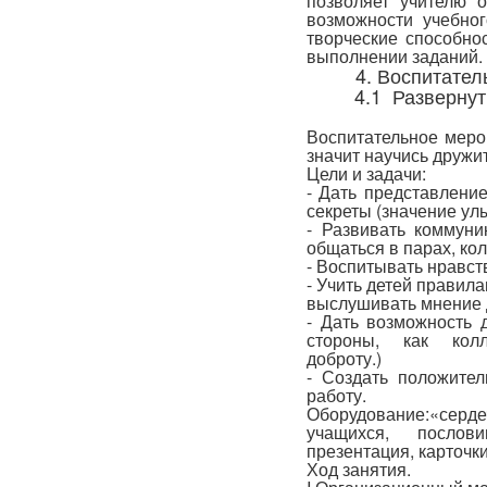
позволяет учителю 
возможности учебног
творческие способнос
выполнении заданий.
4. Воспитател
4.1 Развернут
Воспитательное меро
значит научись дружит
Цели и задачи:
- Дать представление
секреты (значение ул
- Развивать коммуни
общаться в парах, кол
- Воспитывать нравст
- Учить детей правил
выслушивать мнение д
- Дать возможность 
стороны, как колле
доброту.)
- Создать положите
работу.
Оборудование:«серд
учащихся, послов
презентация, карточк
Ход занятия.