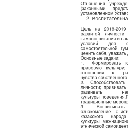
Отношения учрежд
(законными предс
установленном Устав
2. Воспитательн
Цель на 2018-2019
развитой личност
самовоспитания и са
условий для фо
самостоятельной, гум
ценить себя, уважать 
Основные задачи:
1. Формировать го
правовую культуру;
отношения к гра
чувства собственного
2. Способствоват
личности; прививат
развивать на
культуры поведения.
традиционные меропр
3. Воспитывать у
ознакомление с исто
казахского наро
культуры межнацион
этнической самоиден