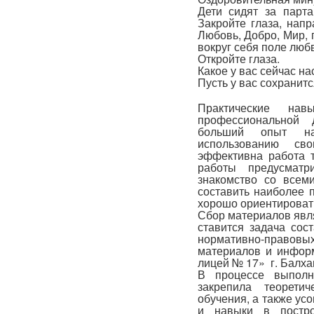
Дети сидят за парт
Закройте глаза, нап
Любовь, Добро, Мир, 
вокруг себя поле любв
Откройте глаза.
Какое у вас сейчас н
Пусть у вас сохранит
Практические на
профессиональной 
больший опыт на
использованию св
эффективна работа т
работы предусматр
знакомство со всем
составить наиболее 
хорошо ориентироват
Сбор материалов явля
ставится задача сос
нормативно-право
материалов и инфор
лицей № 17» г. Балха
В процессе выполн
закрепила теорети
обучения, а также у
и навыки в постро