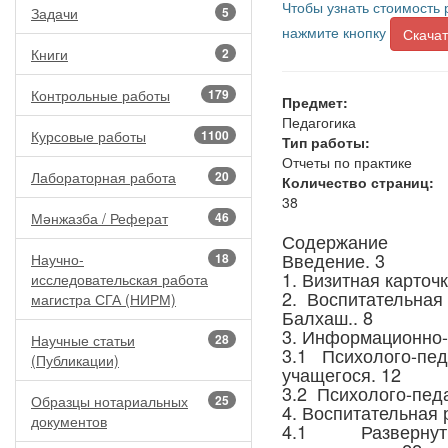
Чтобы узнать стоимость 
Задачи
5
нажмите кнопку
Скачат
Книги
2
Контрольные работы
179
Предмет:
Педагогика
Курсовые работы
1100
Тип работы:
Отчеты по практике
Лабораторная работа
20
Количество страниц:
38
Мәнжазба / Реферат
46
Содержание
Введение. 3
Научно-
18
1. Визитная карточ
исследовательская работа
2. Воспитательна
магистра СГА (НИРМ)
Балхаш.. 8
3. Информационно-
Научные статьи
28
3.1 Психолого-пед
(Публикации)
учащегося. 12
3.2 Психолого-педа
Образцы нотариальных
25
4. Воспитательная 
документов
4.1 Развернуты