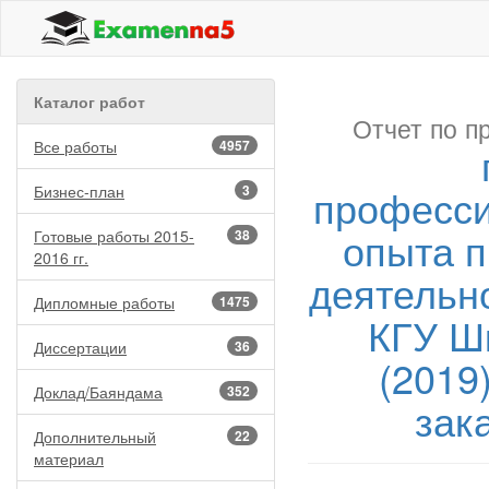
Каталог работ
Отчет по п
Все работы
4957
професси
Бизнес-план
3
опыта 
Готовые работы 2015-
38
2016 гг.
деятельно
Дипломные работы
1475
КГУ Ш
Диссертации
36
(2019
Доклад/Баяндама
352
зак
Дополнительный
22
материал