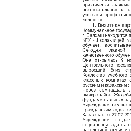
практически значимы
воспитательной и в
учителей профессион
личности.
1. Визитная ка
Коммунальное госуда
г. Балхаш находится 
КГУ «Школа-лицей №
обучает, воспитыва
Сегодня главной 
качественного обучен
Она открылась 9 н
Центрального поселк
выросший близ стр
Коллектив учебного 
классных комнатах 
русским и казахским 
Через семнадцать 
вмикрорайон Жидеба
фундаментальных нау
Учреждение осуществ
Гражданским кодексом
Казахстан от 27.07.2
Учреждение создаё
социальной адаптац
патологией зрения и с