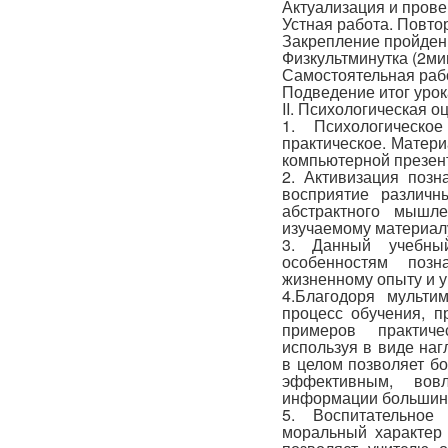
Актуализация и провер
Устная работа. Повтор
Закрепление пройденн
Физкультминутка (2мин
Самостоятельная рабо
Подведение итог урок
II. Психологическая о
1. Психологическо
практическое. Матери
компьютерной презен
2. Активизация позн
восприятие различн
абстрактного мышл
изучаемому материал
3. Данный учебный
особенностям позн
жизненному опыту и у
4.Благодоря мульти
процесс обучения, п
примеров практиче
используя в виде на
в целом позволяет б
эффективным, вов
информации большин
5. Воспитательное
моральный характер 