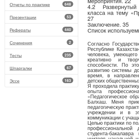
мероприятия. 22
Отчеты по практике
648
4.2 Развернутый 
класса на тему «П
Презентации
53
27
Заключение. 35
Список используемы
Рефераты
440
Сочинения
2
Согласно Государст
Республике Казахста
человека, умеющего
Тесты
235
креативно и твор
способности. По эт
Шпаргалки
67
развитию системы до
время, в направлен
детских общественных
Эссе
163
Я проходила практик
опыта профессион
«Педагогическое об
Балхаш. Меня прик
педагогическую практ
учреждении и в эт
коммуникации с учащ
Целью практики по п
профессиональной 
студента-бакалавра
учителя начальной 