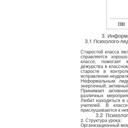
3. Информ
3.1 Психолого-пе
Старостой класса яв
справляется хорошо
классе, помогает 
дежурства в классном
старосте в контро
исправлении неудовл
Неформальным лиде
энергичный, активны
Принимает активно
различных мероприя
Любит находиться в ц
учителей. В клас
прислушиваются к не
3.2 Психолог
2. Структура урока:
Организационный моме