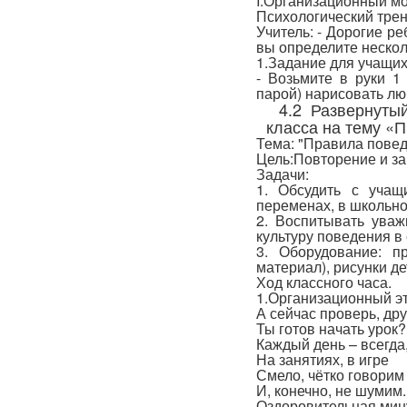
I.Организационный м
Психологический трен
Учитель: - Дорогие ре
вы определите нескол
1.Задание для учащих
- Возьмите в руки 1
парой) нарисовать лю
4.2 Развернутый
класса на тему «
Тема: "Правила повед
Цель:Повторение и за
Задачи:
1. Обсудить с учащ
переменах, в школьно
2. Воспитывать уваж
культуру поведения в
3. Оборудование: п
материал), рисунки де
Ход классного часа.
1.Организационный эт
А сейчас проверь, др
Ты готов начать урок?
Каждый день – всегда,
На занятиях, в игре
Смело, чётко говорим
И, конечно, не шумим.
Оздоровительная мин