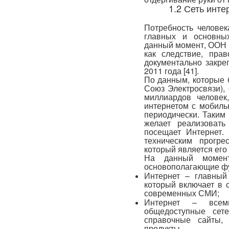
1.2 Сеть инте
Потребность челове
главных и основны
данный момент, ООН 
как следствие, пра
документально закре
2011 года [41].
По данным, которые
Союз Электросвязи),
миллиардов человек
интернетом с мобильн
периодически. Таким
желает реализоват
посещает Интернет.
техническим прогре
который является его
На данный момент
основополагающие ф
Интернет – главный
который включает в 
современных СМИ;
Интернет – всем
общедоступные сете
справочные сайты,
продукты.