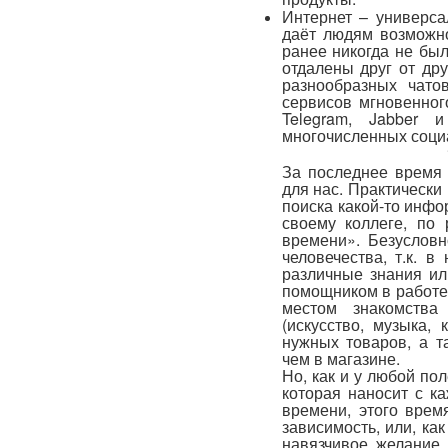
Интернет – универса
даёт людям возможно
ранее никогда не бы
отдалены друг от др
разнообразных чато
сервисов мгновенног
Telegram, Jabber 
многочисленных соци
За последнее время 
для нас. Практически 
поиска какой-то инфо
своему коллеге, по 
времени». Безусловн
человечества, т.к. в
различные знания ил
помощником в работе,
местом знакомств
(искусство, музыка, 
нужных товаров, а т
чем в магазине.
Но, как и у любой пол
которая наносит с к
времени, этого врем
зависимость, или, ка
навязчивое желание 