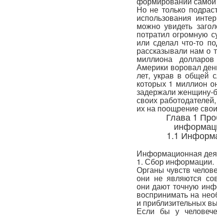
формировании самой 
Но не только подрас
использования интер
можно увидеть загол
потратил огромную су
или сделал что-то п
рассказывали нам о т
миллиона долларов
Америки воровал день
лет, украв в общей 
которых 1 миллион о
задержали женщину-бу
своих работодателей,
их на поощрение сво
Глава 1 Про
информаци
1.1 Информ
Информационная деят
1. Сбор информации.
Органы чувств челове
они не являются со
они дают точную инф
воспринимать на нео
и приблизительных вы
Если бы у человече