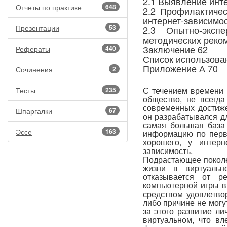
2.1 Выявление инт
Отчеты по практике
648
2.2 Профилактиче
интернет-зависимос
Презентации
53
2.3 Опытно-эксп
методических реко
Заключение 62
Рефераты
440
Список использова
Приложение А 70
Сочинения
2
С течением времени 
Тесты
235
общество, не всегд
современных достиже
Шпаргалки
67
он разрабатывался дл
самая большая база
Эссе
163
информацию по перво
хорошего, у интерн
зависимость.
Подрастающее поколе
жизни в виртуальн
отказывается от р
компьютерной игры в
средством удовлетво
либо причине не могу
за этого развитие ли
виртуальном, что вл