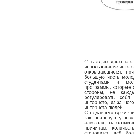
С каждым днём всё 
использование интер
открывающиеся, поч
большую часть молод
студентами и мол
программы, которые 
стороны, не кажд
регулировать себ
интернете, из-за че
интернета людей.
С недавнего времени
как реальную угрозу
алкоголя, наркотик
причинам: количес
становится всё бо