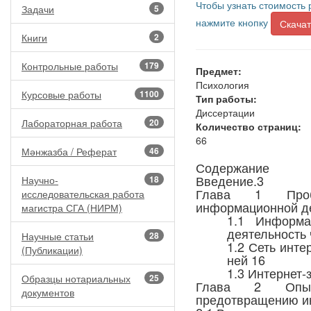
Чтобы узнать стоимость 
Задачи
5
нажмите кнопку
Скачат
Книги
2
Контрольные работы
179
Предмет:
Психология
Курсовые работы
1100
Тип работы:
Диссертации
Лабораторная работа
20
Количество страниц:
66
Мәнжазба / Реферат
46
Содержание
Введение.3
Научно-
18
Глава 1 Пробл
исследовательская работа
информационной де
магистра СГА (НИРМ)
1.1 Информа
деятельность 
Научные статьи
28
1.2 Сеть инте
(Публикации)
ней 16
1.3 Интернет-
Образцы нотариальных
25
Глава 2 Опытн
документов
предотвращению ин