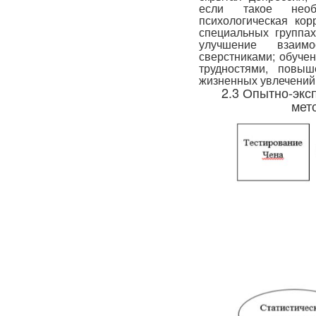
если такое необ
психологическая ко
специальных группа
улучшение взаим
сверстниками; обуче
трудностями, повы
жизненных увлечений
2.3 Опытно-экс
мет