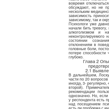
вовремя отключаться
обсуждают, но не п
нескольким медицинс
зависимость приноси
зависимому, так и ок
Психологи уже давно
начали бить тревогу,
алкоголизмом и на
неконтролируемого 
состоянии сознани
отклонениям в повед
головные боли, посто
потере способности 
глубоко.
Глава 2 Опы
предотвр
2.1 Выявле
В дальнейшем, Лоску
части по 20 вопросов 
иногда, 3- регулярно, 
второй). Примечате
рекомендации польз
однозначно. Но, если
у респондента есть п
над посещением псих
есть ли проблема с и