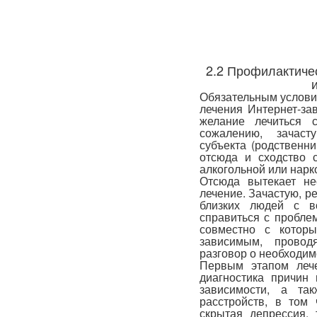
2.2 Профилактиче
Обязательным условие
лечения Интернет-за
желание лечиться 
сожалению, зачаст
субъекта (родственни
отсюда и сходство 
алкогольной или нарк
Отсюда вытекает не
лечение. Зачастую, р
близких людей с в
справиться с пробле
совместно с которы
зависимым, провод
разговор о необходим
Первым этапом лече
диагностика причин
зависимости, а та
расстройств, в том
скрытая депрессия, 