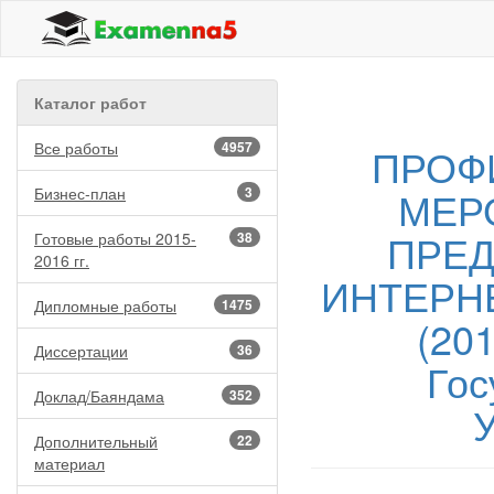
Каталог работ
Все работы
4957
ПРОФ
МЕР
Бизнес-план
3
ПРЕ
Готовые работы 2015-
38
2016 гг.
ИНТЕРН
Дипломные работы
1475
(201
Диссертации
36
Гос
Доклад/Баяндама
352
У
Дополнительный
22
материал