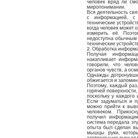
человек вряд ли смо
миропонимании.
Вся деятельность св
с информацией, с 
технические устройст
когда человек может 
измерить её. Поэт
недоступна обычным 
технические устройст
2. Обработка информ
Получая информаци
накапливает информ
говорили, что чел
органов чувств, а о
Однажды дотронувшис
обжигается и запомин
Поэтому, каждый раз,
горячей поверхности,
поскольку у каждого 
Если задуматься и п
можно прийти к выв
человеком. Прикосн
получил информаци
система передала эту
опыта был сделан вы
мышцы руки, котор
отдёргивание руки от