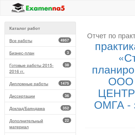
Каталог работ
Отчет по прак
Все работы
4957
практик
«С
Бизнес-план
3
планиро
Готовые работы 2015-
38
2016 гг.
ООО
Дипломные работы
1475
ЦЕНТР-
Диссертации
36
ОМГА - 
Доклад/Баяндама
352
Дополнительный
22
материал