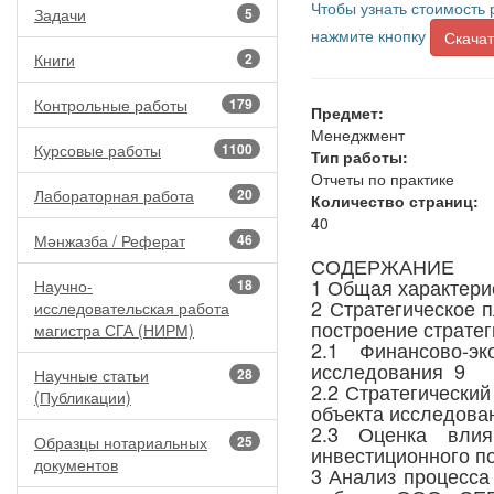
Чтобы узнать стоимость 
Задачи
5
нажмите кнопку
Скачат
Книги
2
Контрольные работы
179
Предмет:
Менеджмент
Курсовые работы
1100
Тип работы:
Отчеты по практике
Лабораторная работа
20
Количество страниц:
40
Мәнжазба / Реферат
46
СОДЕРЖАНИЕ
1 Общая характери
Научно-
18
2 Стратегическое 
исследовательская работа
построение страте
магистра СГА (НИРМ)
2.1 Финансово-эк
исследования 9
Научные статьи
28
2.2 Стратегический
(Публикации)
объекта исследова
2.3 Оценка влия
Образцы нотариальных
25
инвестиционного п
документов
3 Анализ процесса