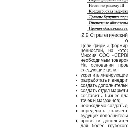
2.2 Стратегический
о
Цели фирмы формиру
ценностей, на кото
Миссия ООО «СЕРВИ
необходимым товаром
На основании про
следующие цели:
укрепить лидирующие 
разработать и внедри
создать дополнительн
создать отдел маркет
составить бизнес-п
точек и магазинов;
необходимо создать д
определить количес
будущих дополнительн
провести дополните
для более глубоког