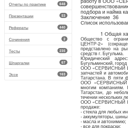
работу в ООО «СЕ
Отчеты по практике
648
совершенствован
подбора и найма к
Презентации
53
Заключение 36
Список использова
Рефераты
440
1 Общая ха
Общество с огран
Сочинения
2
ЦЕНТР-2» (сокра
представлено на ры
Тесты
235
средств г. Бугульма.
Юридический адрес
Шпаргалки
67
Бугульминский, город 
ООО «СЕРВИСНЫЙ ЦЕ
запчастей и автомоб
Эссе
163
Татарстана. В пяти 
ООО «СЕРВИСНЫЙ Ц
многим компаниям. 
Татарстан, до небо
течении нескольких л
ООО «СЕРВИСНЫЙ ЦЕН
продаже:
- стекла для любых и
- аккумуляторы, шины 
- масла и автохимию;
- все для покраски;