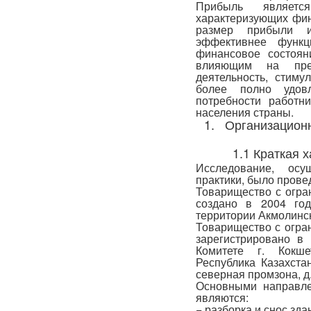
Прибыль являетс
характеризующих фин
размер прибыли и
эффективнее функц
финансовое состоян
влияющим на пред
деятельность, стиму
более полно удов
потребности работни
населения страны.
1. Организационн
1.1 Краткая 
Исследование, ос
практики, было прове
Товарищество с огра
создано в 2004 год
территории Акмолинско
Товарищество с огра
зарегистрировано в
Комитете г. Кокше
Республика Казахстан
северная промзона, д.
Основными направле
являются:
− разборка и снос зда