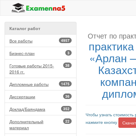
Каталог работ
Отчет по прак
Все работы
4957
практика
«Арлан –
Бизнес-план
3
Казахс
Готовые работы 2015-
38
2016 гг.
компан
Дипломные работы
1475
дипло
Диссертации
36
Доклад/Баяндама
352
Чтобы узнать стоимость 
Дополнительный
22
нажмите кнопку
Скачат
материал