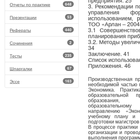
предприятия. 25
Отчеты по практике
648
3. Рекомендации 
управления фо
использованием, 
Презентации
53
ТОО «Арлан – 2004
3.1 Совершенство
Рефераты
440
планирования приб
3.2. Методы увели
Сочинения
2
34
Заключение. 41
Тесты
235
Список использова
Приложения. 46
Шпаргалки
67
Производственная пр
Эссе
163
необходимой частью 
Экономика. Практи
образовательной 
образования, с
образовательному
направлению «Экон
учебному плану и 
подготовки магистров
В процессе практики
организации и прово
выполнения программ