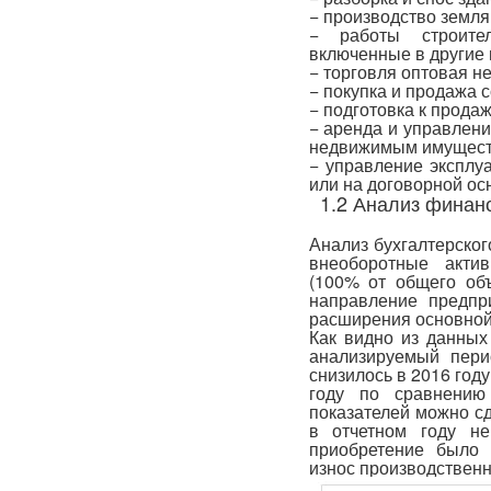
− производство земля
− работы строите
включенные в другие 
− торговля оптовая н
− покупка и продажа 
− подготовка к прода
− аренда и управлен
недвижимым имущест
− управление эксплу
или на договорной ос
1.2 Анализ финан
Анализ бухгалтерског
внеоборотные акти
(100% от общего объ
направление предпр
расширения основной 
Как видно из данных
анализируемый пери
снизилось в 2016 году
году по сравнению
показателей можно сд
в отчетном году н
приобретение было 
износ производствен