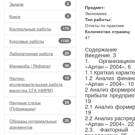
Задачи
5
Предмет:
Экономика
Книги
2
Тип работы:
Отчеты по практике
Контрольные работы
179
Количество страниц:
47
Курсовые работы
1100
Содержание
Лабораторная работа
20
Введение. 3
1. Организационн
«Арлан – 2004». 6
Мәнжазба / Реферат
46
1.1 Краткая характ
1.2 Анализ финан
Научно-
18
«Арлан – 2004». 10
исследовательская работа
2 Анализ формиров
магистра СГА (НИРМ)
прибыли предприя
19
Научные статьи
28
2.1 Анализ форми
(Публикации)
19
2.2 Анализ распре
Образцы нотариальных
25
«Арлан – 2004». 22
документов
2.3. Факторный 