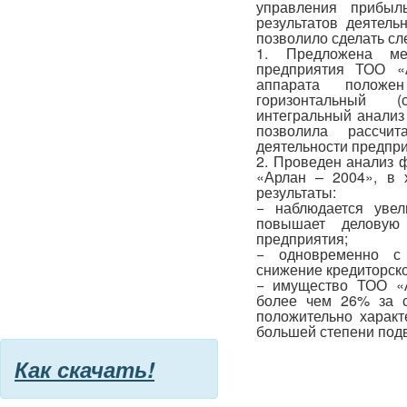
управления прибыл
результатов деятел
позволило сделать с
1. Предложена ме
предприятия ТОО «
аппарата положен
горизонтальный (
интегральный анализ
позволила рассчи
деятельности предпри
2. Проведен анализ 
«Арлан – 2004», в 
результаты:
− наблюдается увел
повышает деловую
предприятия;
− одновременно с
снижение кредиторск
− имущество ТОО «А
более чем 26% за с
положительно характ
большей степени подв
Как скачать!