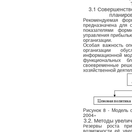
3.1 Совершенств
планиров
Рекомендуемая фор
предназначена для с
показателями форм
управления прибылью
организации.
Особая важность оп
организации обус
информационной моде
функциональных б
своевременные реше
хозяйственной деятел
Рисунок 8 - Модель 
2004»
3.2. Методы увели
езервы роста пр
Р
возможности её уве