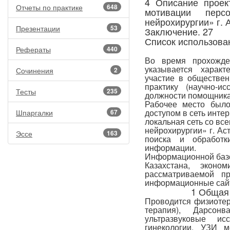
4 Описание проек
Отчеты по практике
648
мотивации пер
нейрохирургии» г. 
Презентации
53
Заключение. 27
Список использова
Рефераты
440
Во время прохожде
указывается харак
Сочинения
2
участие в обществен
практику (научно-и
Тесты
235
должности помощника
Рабочее место был
доступом в сеть инте
Шпаргалки
67
локальная сеть со в
нейрохирургии» г. Ас
Эссе
163
поиска и обработк
информации.
Информационной базо
Казахстана, эконо
рассматриваемой пр
информационные сайт
1 Общая 
Проводится физиотер
терапия), Дарсонв
ультразвуковые и
гинекологии, УЗИ 