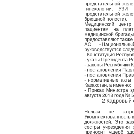
предстательной жел
гинекологии, УЗИ
предстательной жел
брюшной полости).
Медицинский центр
пациентам на пла
медицинской бригады
предоставляют также 
АО «Национальны
руководствуется сле
- Конституция Республ
- указы Президента Р
- законы Республики К
- постановления Парл
- постановления Прав
- нормативные акты 
Казахстан, а именно:
- Приказ Министра з
августа 2018 года № 5
2 Кадровый 
Нельзя не затро
Укомплектованность к
должностей. Это зак
сестры учреждения 
приносит ущерб здо