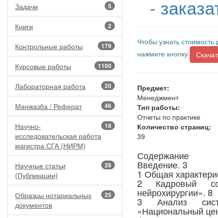
- заказ
Задачи
5
Книги
2
Чтобы узнать стоимость 
Контрольные работы
179
нажмите кнопку
Скачат
Курсовые работы
1100
Лабораторная работа
20
Предмет:
Менеджмент
Мәнжазба / Реферат
46
Тип работы:
Отчеты по практике
Научно-
18
Количество страниц:
исследовательская работа
39
магистра СГА (НИРМ)
Содержание
Введение. 3
Научные статьи
28
1 Общая характери
(Публикации)
2 Кадровый со
нейрохирургии». 8
Образцы нотариальных
25
3 Анализ сис
документов
«Национальный цент