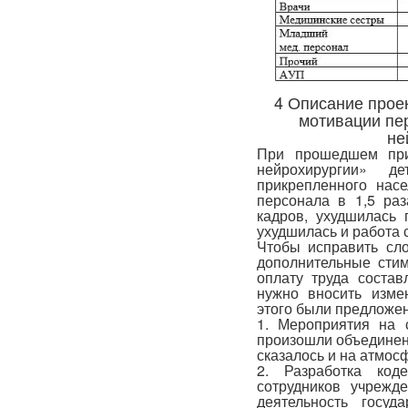
4 Описание прое
мотивации пе
не
При прошедшем при
нейрохирургии» 
прикрепленного нас
персонала в 1,5 раз
кадров, ухудшилась 
ухудшилась и работа с
Чтобы исправить сл
дополнительные стим
оплату труда соста
нужно вносить изме
этого были предложе
1. Мероприятия на 
произошли объединен
сказалось и на атмос
2. Разработка код
сотрудников учрежд
деятельность госуд