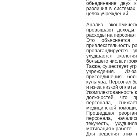
объединение двух к
различия в системах 
целях учреждений.
Анализ экономичес
превышают доходы.
расходы на персонал 
Это объясняется
привлекательность р
пропагандируется 
ухудшается экологи
большего числа игрок
Также, существует уг
учреждения. Из-
присоединения бо
культура. Персонал 
и из-за низкой оплаты
Укомплектованность к
должностей, что п
персонала, снижа
медицинской помощи, 
Прошедшая реорган
персонала, начали
текучесть, ухудшил
мотивация к работе.
Для решения этих 