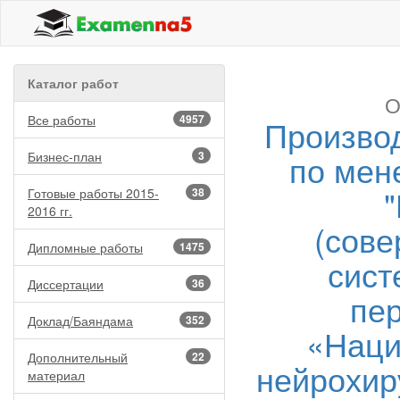
Каталог работ
О
Все работы
4957
Производ
по мен
Бизнес-план
3
Готовые работы 2015-
38
2016 гг.
(сове
Дипломные работы
1475
сист
Диссертации
36
пе
Доклад/Баяндама
352
«Наци
Дополнительный
22
нейрохир
материал