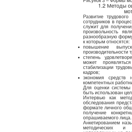
Рисунок 3 – Формы м
1.2 Методы о
мо
Развитие трудового
сотрудников в проце
служит для получени
произвольность явл
разнообразную форму
к которым относятся:
повышение выпуск
производительности т
степень удовлетвор
может проявлятьс
стабилизации трудов
кадров;
экономия средств 
компетентных работни
Для оценки системы
быть использован цел
Интервью как мето
обследования предст
формате личного общ
получение конкрет
опрашиваемого лица.
Анкетированием назы
методических и о