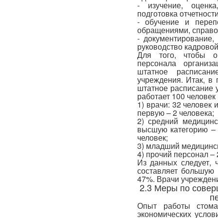
- изучение, оценк
подготовка отчетности
- обучение и переп
обращениями, справоч
- документирование,
руководство кадровой
Для того, чтобы о
персонала организ
штатное расписани
учреждения. Итак, в 
штатное расписание 
работает 100 человек 
1) врачи: 32 человек
первую – 2 человека;
2) средний медицинс
высшую категорию – 
человек;
3) младший медицинск
4) прочий персонал – 
Из данных следует, 
составляет большую 
47%. Врачи учрежден
2.3 Меры по сове
п
Опыт работы стома
экономических услови