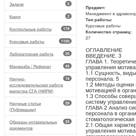
Задачи
5
Предмет:
Менеджмент в здравоох
Книги
2
Тип работы:
Курсовые работы
Контрольные работы
179
Количество страниц:
27
Курсовые работы
1100
ОГЛАВЛЕНИЕ
Лабораторная работа
20
ВВЕДЕНИЕ. 3
ГЛАВА 1. Теоретич
управления мотива
Мәнжазба / Реферат
46
1.1 Сущность, вид
персонала. 5
Научно-
18
1.2 Методы оценки
исследовательская работа
мотивацией в орган
магистра СГА (НИРМ)
1.3 Способы совер
систему управления
Научные статьи
28
ГЛАВА 2 Анализ си
(Публикации)
персонала в орган
стоматологическая 
Образцы нотариальных
25
2.1 Общая характер
документов
управления мотива