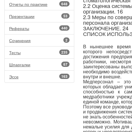
стоматологическая 
Отчеты по практике
648
2.2 Оценка систем
организации. 16
2.3 Меры по совер
Презентации
53
персонала организ
ЗАКЛЮЧЕНИЕ. 24
Рефераты
440
СПИСОК ИСПОЛЬЗ
Сочинения
2
В нынешнее время 
которого непосредс
Тесты
235
достижения предприят
работники, несмотр
Шпаргалки
67
заинтересованы выпол
необходимо воздейс
внутри и внешне.
Эссе
163
Медперсонал – это
которых обладает уни
способностью к сам
медработники учреж
единой команде, кото
Поэтому все руковод
и продвижения систе
не знать особенносте
невозможно. Мотивац
немалые усилия для 
которых удовлетворит