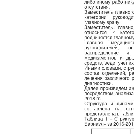
либо иному работнику
отсутствия.
Заместитель главног
категории руковод
главному врачу.
Заместитель главн
относится к катег
подчиняется главному
Главная медицин
руководителей, о
распределение и 
медикаментов и др.
средств, ведет учет и
Иными словами, стру
состав отделений, р
лечения различного 
диагностики.
Далее произведем ан
посредством анализа
2018 гг.
Структура и динам
составлена на осн
представлена в табли
Таблица 1 – Структу
Барнаул» за 2016-2018 