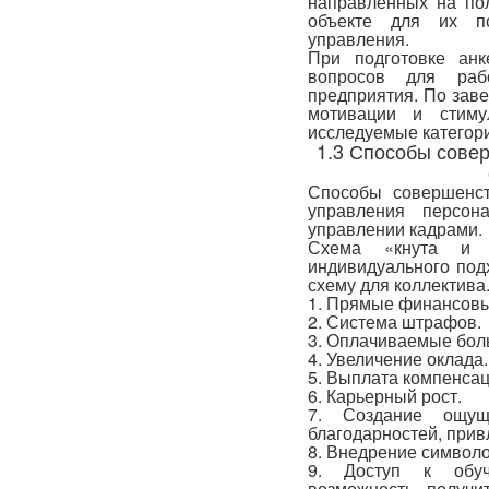
направленных на по
объекте для их по
управления.
При подготовке анк
вопросов для рабо
предприятия. По зав
мотивации и стиму
исследуемые категории
1.3 Способы сове
Способы совершенст
управления персо
управлении кадрами.
Схема «кнута и 
индивидуального под
схему для коллектива
1. Прямые финансовы
2. Система штрафов.
3. Оплачиваемые бол
4. Увеличение оклада.
5. Выплата компенсаци
6. Карьерный рост.
7. Создание ощущ
благодарностей, прив
8. Внедрение символо
9. Доступ к обуче
возможность получи