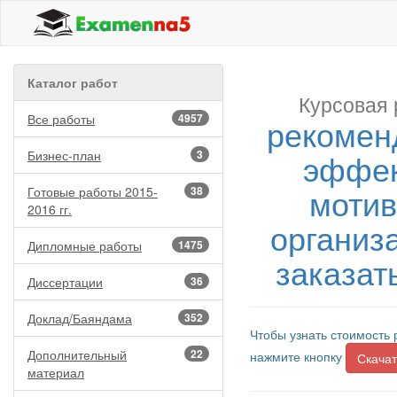
Каталог работ
Курсовая 
Все работы
4957
рекомен
эффек
Бизнес-план
3
мотив
Готовые работы 2015-
38
2016 гг.
организ
Дипломные работы
1475
заказат
Диссертации
36
Доклад/Баяндама
352
Чтобы узнать стоимость 
Дополнительный
22
нажмите кнопку
Скачат
материал