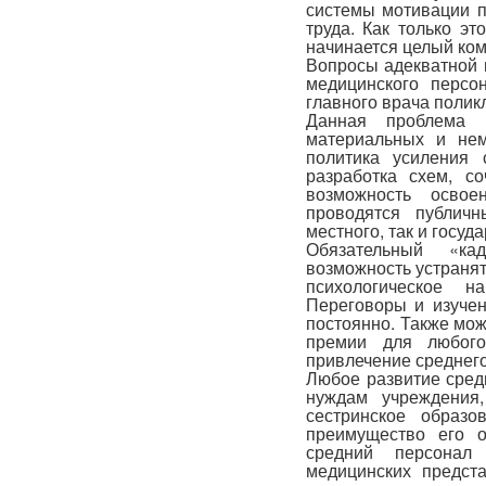
системы мотивации п
труда. Как только эт
начинается целый ком
Вопросы адекватной 
медицинского персо
главного врача полик
Данная проблема 
материальных и нем
политика усиления 
разработка схем, с
возможность освое
проводятся публич
местного, так и госуд
Обязательный «к
возможность устранят
психологическое н
Переговоры и изуче
постоянно. Также мо
премии для любого
привлечение среднег
Любое развитие сред
нуждам учреждения
сестринское образо
преимущество его 
средний персонал
медицинских предста