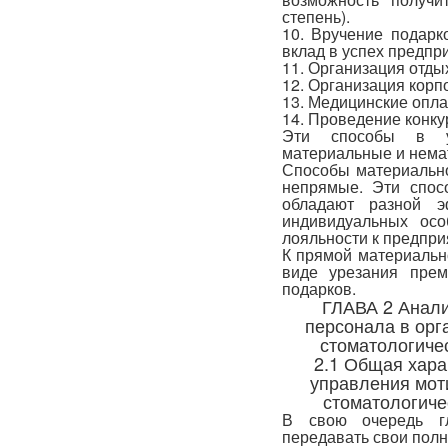
степень).
10. Вручение подарк
вклад в успех предпр
11. Организация отды
12. Организация корп
13. Медицинские опл
14. Проведение конку
Эти способы в у
материальные и нема
Способы материальн
непрямые. Эти спос
обладают разной э
индивидуальных осо
лояльности к предпри
К прямой материальн
виде урезания прем
подарков.
ГЛАВА 2 Анали
персонала в орг
стоматологичес
2.1 Общая хара
управления мот
стоматологиче
В свою очередь г
передавать свои пол