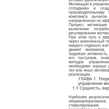
Мотивация в управлен
сотрудника и соз
производительному 
комплекса рычагов
направленные на эфф
Процесс мотивации
выявление потребн
регулирование мотив
При этом путь к эф
через комплексный п
каждого отдельно взя
движет человеком,
трудовую активность
его поступков, поз
методов управлен
необходимо хорошо р
тех или иных мотивов
реализации.
ГЛАВА 1. Теор
управления мо
1.1 Сущность, в
Наиболее результати
общекорпоративн
стимулирование 