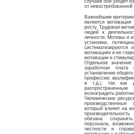
случаев они уходят и
от невостребованной 
Важнейшим критерием
является мотивация 
росту. Трудовая моти
людей к деятельнос
личности. Мотивы и и
установки, потенци
систематизируются 
мотивациях и ее глав
мотивации и стимулир
Отдельное значение
заработная плата 
установление общего
профессии, квалифик
и т.д.), так как
распространенным 
вознаградить работни
Человеческие ресур
производственные 
который влияет на ко
производительность
обязана сохранят
персонала, возможно
честности и справ
мотивацию у работни