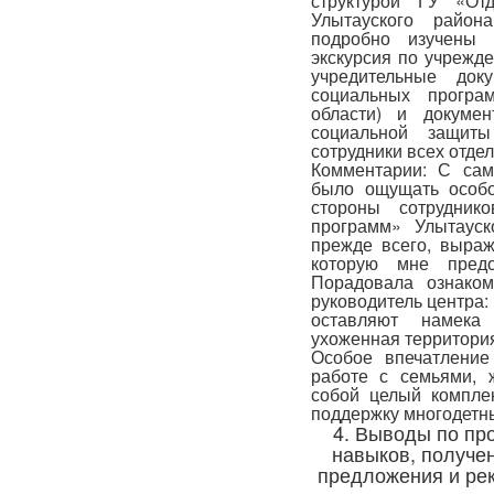
структурой ГУ «От
Улытауского район
подробно изучены 
экскурсия по учрежде
учредительные док
социальных програ
области) и докуме
социальной защиты
сотрудники всех отде
Комментарии: С сам
было ощущать особо
стороны сотрудник
программ» Улытауск
прежде всего, выраж
которую мне пред
Порадовала ознаком
руководитель центра:
оставляют намека
ухоженная территория
Особое впечатление
работе с семьями, 
собой целый компле
поддержку многодетн
4. Выводы по пр
навыков, получе
предложения и ре