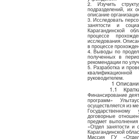
2. Изучить структ
подразделений, их о
описание организации
3. Исследовать персо
занятости и соци
Карагандинской об
процессе прохожд
исследования. Описан
в процессе прохожден
4. Выводы по продел
полученных в перио
рекомендации по улу
5. Разработка и про
квалификационной
руководителем.
1 Описани
1.1 Кратк
Финансирование деят
программ» Улытау
осуществляется из ме
Государственному
договорные отношен
предмет выполнения
«Отдел занятости и 
Карагандинской облас
Миссия ГУ «Отдел