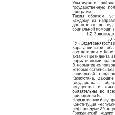
Улытауского района
государственную по
программ.
Таким образом, ус
каждому из направл
достигается посред
социальной помощи в
1.2 Законод
де
ГУ «Отдел занятости 
Карагандинской обл
соответствии с Конс
актами Президента и 
нормативными право
В нормативно-правов
которые остались без
социальной поддерж
Казахстана, дающие
государства, обр
имущество и жило
обязательны во вс
приложении Б.
Нормативную базу пр
Конституция Республи
референдуме 30 август
Гражданский кодекс