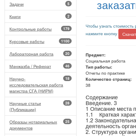
заказа
Задачи
5
Книги
2
Чтобы узнать стоимость 
Контрольные работы
179
нажмите кнопку
Скачат
Курсовые работы
1100
Лабораторная работа
20
Предмет:
Социальная работа
Мәнжазба / Реферат
46
Тип работы:
Отчеты по практике
Научно-
18
Количество страниц:
исследовательская работа
38
магистра СГА (НИРМ)
Содержание
Введение. 3
Научные статьи
28
1 Описание места п
(Публикации)
1.1 Краткая харак
1.2 Законодательн
Образцы нотариальных
25
деятельность орган
документов
2. Структура орган