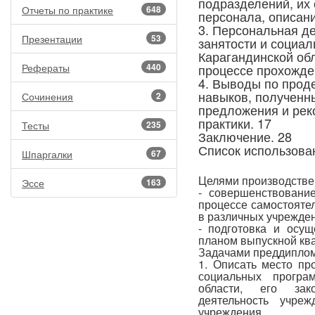
подразделений, их
Отчеты по практике
648
персонала, описани
3. Персональная де
Презентации
53
занятости и социа
Карагандинской об
Рефераты
440
процессе прохожден
4. Выводы по прод
навыков, полученн
Сочинения
2
предложения и рек
практики. 17
Тесты
235
Заключение. 28
Список использова
Шпаргалки
67
Целями производстве
Эссе
163
- совершенствовани
процессе самостояте
в различных учрежден
- подготовка и осущ
планом выпускной кв
Задачами преддиплом
1. Описать место пр
социальных програ
области, его зак
деятельность учре
учреждения.