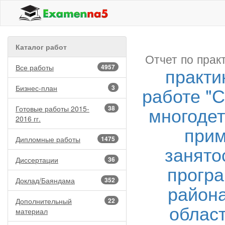
Каталог работ
Отчет по прак
Все работы
4957
практи
работе "
Бизнес-план
3
многодет
Готовые работы 2015-
38
2016 гг.
прим
Дипломные работы
1475
занято
Диссертации
36
програ
Доклад/Баяндама
352
район
Дополнительный
22
област
материал