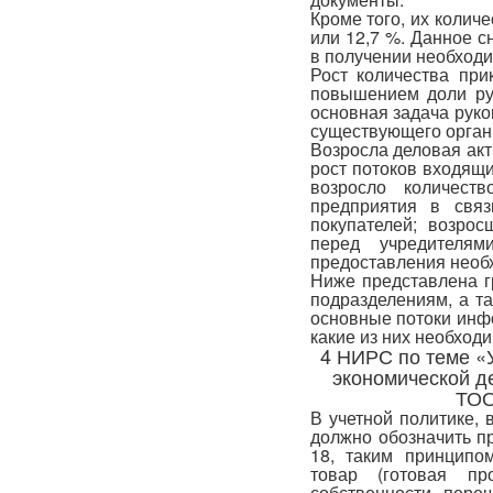
Кроме того, их количе
или 12,7 %. Данное 
в получении необходи
Рост количества при
повышением доли рут
основная задача руко
существующего орган
Возросла деловая акт
рост потоков входящи
возросло количест
предприятия в свя
покупателей; возрос
перед учредителя
предоставления необ
Ниже представлена г
подразделениям, а т
основные потоки инф
какие из них необход
4 НИРС по теме «
экономической д
ТОО
В учетной политике,
должно обозначить п
18, таким принципом
товар (готовая п
собственности пере