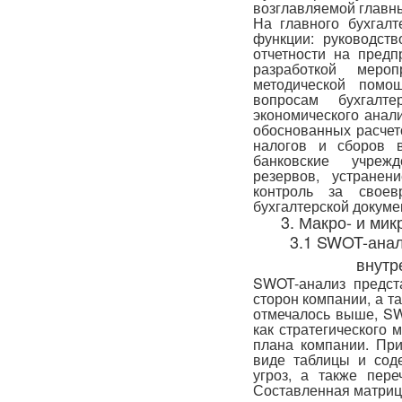
возглавляемой главн
На главного бухгал
функции: руководств
отчетности на предп
разработкой меро
методической помо
вопросам бухгалте
экономического анал
обоснованных расчет
налогов и сборов 
банковские учрежд
резервов, устранен
контроль за свое
бухгалтерской докуме
3. Макро- и ми
3.1 SWOT-анал
внутр
SWOT-анализ предст
сторон компании, а т
отмечалось выше, SW
как стратегического м
плана компании. Пр
виде таблицы и сод
угроз, а также пер
Составленная матриц