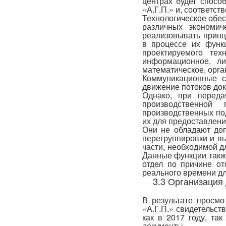
центрах будет спосо
«А.Г.П.» и, соответс
Технологическое обес
различных экономич
реализовывать прин
в процессе их функ
проек­тируемого те
информаци­онное, ли
математическое, орга
Коммуникационные с
движение потоков док
Однако, при перед
производственной
производственных по
их для предоставлени
Они не обладают до
перегруппировки и в
части, необходимой д
Данные функции такж
отдел по причине о
реального времени д
3.3 Организация
В результате просм
«А.Г.П.» свидетельст
как в 2017 году, та
документы.