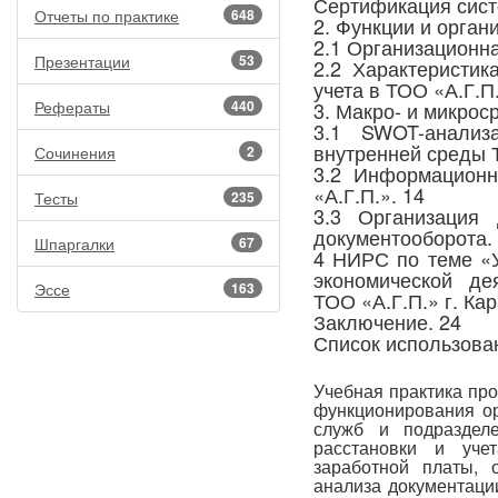
Сертификация сист
Отчеты по практике
648
2. Функции и орган
2.1 Организационна
Презентации
53
2.2 Характеристик
учета в ТОО «А.Г.П.
Рефераты
440
3. Макро- и микрос
3.1 SWOT-анализ
внутренней среды 
Сочинения
2
3.2 Информационн
«А.Г.П.». 14
Тесты
235
3.3 Организация 
документооборота.
Шпаргалки
67
4 НИРС по теме «У
экономической де
Эссе
163
ТОО «А.Г.П.» г. Кар
Заключение. 24
Список использова
Учебная практика пр
функционирования ор
служб и подраздел
расстановки и уче
заработной платы, 
анализа документаци