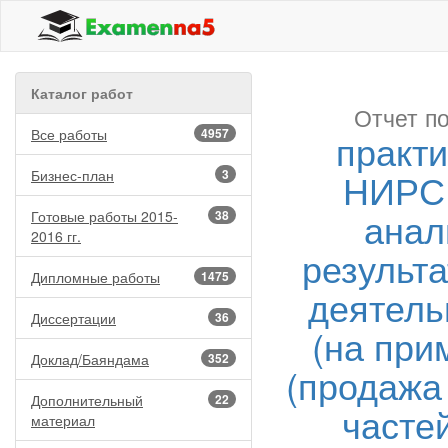
Каталог работ
Отчет по
Все работы
4957
практи
НИРС 
Бизнес-план
3
анал
Готовые работы 2015-
38
2016 гг.
результ
Дипломные работы
1475
деятель
Диссертации
36
(на при
Доклад/Баяндама
352
(продажа
Дополнительный
22
частей
материал