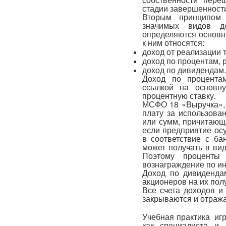
стадии завершенности
Вторым принципом 
значимых видов д
определяются основн
к ним относятся:
доход от реализации т
доход по процентам, 
доход по дивидендам.
Доход по процента
ссылкой на основн
процентную ставку.
МСФО 18 «Выручка», 
плату за использова
или сумм, причитающ
если предприятие ос
в соответствие с ба
может получать в вид
Поэтому проценты
вознаграждение по ин
Доход по дивидендам
акционеров на их пол
Все счета доходов и 
закрываются и отража
Учебная практика иг
как специалиста и