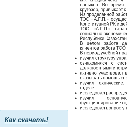
навыков. Во время 
кругозор, привыкает 
Из проделанной рабо
ТОО «А.Г.П.» осущес
Конституцией РК и де
ТОО «А.Г.П.» гаран
социально-экономиче
Республики Казахстан
В целом работа дан
клиентов работа ТОО 
В период учебной пра
изучил структуру упр
ознакомился с сис
должностными инстру
активно участвовал 
оказывать помощь сп
изучил технические,
отделе;
исследовал распреде
изучил основну
функционирование от
исследовал вопрос у
Как скачать!