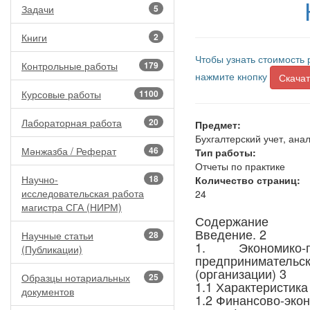
Задачи
5
Книги
2
Чтобы узнать стоимость 
Контрольные работы
179
нажмите кнопку
Скачат
Курсовые работы
1100
Лабораторная работа
20
Предмет:
Бухгалтерский учет, анал
Мәнжазба / Реферат
46
Тип работы:
Отчеты по практике
Научно-
18
Количество страниц:
исследовательская работа
24
магистра СГА (НИРМ)
Содержание
Введение. 2
Научные статьи
28
1. Экономико
(Публикации)
предпринимател
(организации) 3
Образцы нотариальных
25
1.1 Характеристика
документов
1.2 Финансово-экон