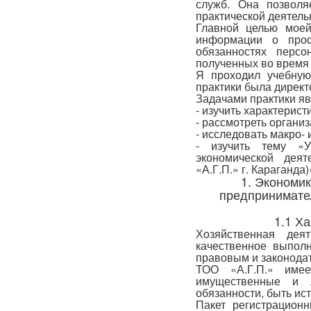
служб. Она позволя
практической деятель
Главной целью моей
информации о проф
обязанностях персо
полученных во время
Я проходил учебную
практики была директ
Задачами практики яв
- изучить характерист
- рассмотреть органи
- исследовать макро- 
- изучить тему «У
экономической дея
«А.Г.П.» г. Караганда)
1. Экономи
предпринимате
1.1 Х
Хозяйственная дея
качественное выполн
правовым и законода
ТОО «А.Г.П.» имее
имущественные и 
обязанности, быть ист
Пакет регистрацион