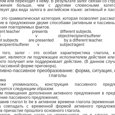
том или переходит к нему. В результате залог связан со стр
ожения больше, чем с другими словесными катего
вует два вида залога в английском языке: активный и па
- это грамматическая категория, которая позволяет рассма
ие в предложении двумя способами (активным и пассивны
ния повторяемых фактов.
erent teacher presents different subjects.
ent v object/recipient/sufferer
ent subjects are presented by a different teacher.
t/recipient/sufferer v subject/agent
 того, залог - это особая характеристика глагола, к
ает, является ли подлежащее исполнителем действия или
, кто получает или поддерживает действие. (В данном случ
 пассивной форме приговора).
ктивно-пассивное преобразование: форма, ситуация, 
глаголы
рма
же упоминалось, конструкция пассивного предл
уется следующим образом:
ем помещения дополнения активного предложения в пре
ние пассивного предложения;
тавив глагол to be в активном времени глагола (временна
а совпадать с временной формой активного предложе
в причастие прошлого основного глагола.
итель действия часто не упоминается, но в случае, к