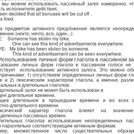
 мы можем использовать пассивный залог намеренно, ч
ть исполнителя действия;
een decided that all bonuses will be cut off .
 fired.
да предметом активного предложения является неопред
ение (некто, нечто, все, один...);
: Someone has stolen my bike.
One can see this kind of advertisements everywhere.
E: My bike has been stolen by someone.
This kind of advertisement can be seen everywhere.
 Использование личных форм глагола в пассивном за
ьзование личных форм глагола в пассивном голосе не 
тствует использованию активного залога. Это можно об
причинами: 1) отсутствием определенных личных форм гл
е и 2) лексическим характером глагола, а именно разл
альных и длительных глаголов.
адательный залог не может быть использован в
щее длительное времени,
ущее длительное в прошедшем времени и во всех 
тно-длительного времени.
ксический характер глагола влияет на значени
деленных пассивных времен.
лительных глаголах использование неопределенных пас
 параллельно соответствующим активным формам.
мер, множественное число существительных образу