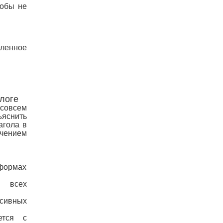
тобы не
еленное
логе
совсем
ъяснить
агола в
ичением
формах
е всех
сивных
ется с