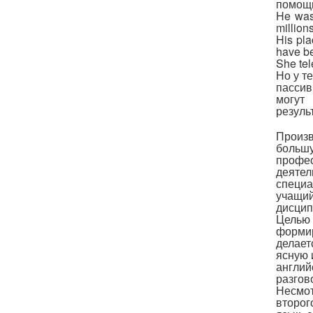
помощь
He was
million
His pla
have be
She tel
Но у т
пасси
могут
результ
Произв
большу
профе
деяте
специа
учащий
дисцип
Целью
формир
делает
ясную 
англий
разгов
Несмот
второг