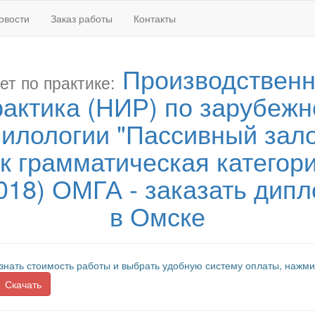
овости
Заказ работы
Контакты
Производствен
ет по практике:
рактика (НИР) по зарубежн
илологии "Пассивный зало
к грамматическая категор
018) ОМГА - заказать дип
в Омске
знать стоимость работы и выбрать удобную систему оплаты, нажми
Скачать