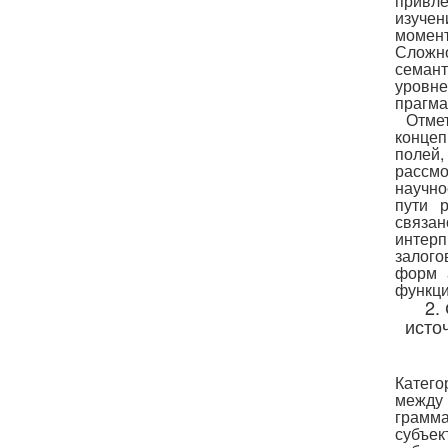
привле
изуче
момент
Сложно
семант
уровне
прагма
Отмет
концеп
полей
рассм
научно
пути 
связа
интерп
залог
форм а
функци
2.
исто
Катего
между 
грамм
субъек