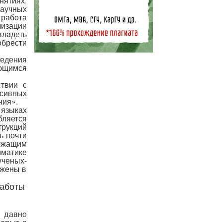
нятиях,
научных
 работа
лизации
владеть
рести
ведения
ающимся
ствии с
сивных
ния».
 языках
бляется
трукций
ь почти
ежащим
матике
ченых-
ажены в
работы
е давно