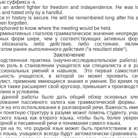
ю суффикса -s.
 an ardent fighter for freedom and independence. He was l
s and hated only by a handful.
ce in history is secure. He will be remembered long after his
en forgotten.
ephoned to know where the meeting would be held.
ерминативных глаголов грамматическое значение неопред
вных форм шире, чем у соответствующих активных фор
 обозначать либо действие, либо состояние, явля
атом ранее выполненного действия ("a resultant state").
Заключение
одственная практика (научно-исследовательская работа)
ю роль в становлении учащегося как специалиста и в р
ссиональных умений и навыков. Это первая самостоят
льность учащегося, в которой он может проявить се
лист, применив имеющиеся знания и умения. Во время п
ся также расширяет свой кругозор, привыкает к производс
лине и условиям.
 данной работы было дать общий обзор основных эле
ования пассивного залога как грамматической формы.
ся на его использовании в разговорной речи. Важность име
и понятную структуру в разуме может помочь студенту, уч
ского языка как второго языка, чтобы быть более увер
орной и письменной речи и понимании самого языка.
ря на то, что родной язык может быть препятствием в и
о языка, учащиеся всегда будут автоматически сравнивать