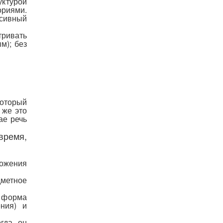
уктурой
риями.
ссивный
тривать
м); без
оторый
 же это
ае речь
время,
ожения
дметное
я форма
ния) и
огда он