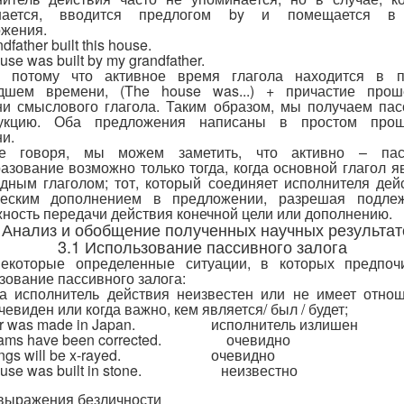
нается, вводится предлогом by и помещается в
жения.
dfather built this house.
use was built by my grandfather.
 потому что активное время глагола находится в п
дшем времени, (The house was...) + причастие прош
и смыслового глагола. Таким образом, мы получаем па
рукцию. Оба предложения написаны в простом про
ни.
е говоря, мы можем заметить, что активно – пас
азование возможно только тогда, когда основной глагол я
дным глаголом; тот, который соединяет исполнителя дей
ческим дополнением в предложении, разрешая подле
ность передачи действия конечной цели или дополнению.
. Анализ и обобщение полученных научных результат
3.1 Использование пассивного залога
некоторые определенные ситуации, в которых предпочи
зование пассивного залога:
да исполнитель действия неизвестен или не имеет отно
чевиден или когда важно, кем является/ был / будет;
car was made in Japan. исполнитель излишен
xams have been corrected. очевидно
lungs will be x-rayed. очевидно
house was built in stone. неизвестно
 выражения безличности