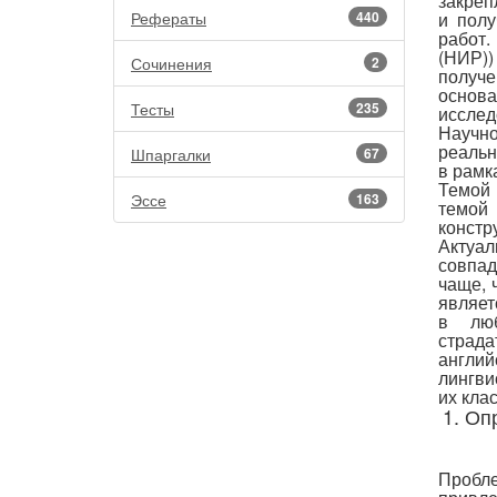
закреп
Рефераты
440
и полу
работ.
(НИР))
Сочинения
2
получе
осно
Тесты
235
исслед
Научно
реальн
Шпаргалки
67
в рамк
Темой 
Эссе
163
темой
констр
Актуал
совпад
чаще, 
являет
в люб
страд
англи
лингви
их кла
1. Оп
Пробле