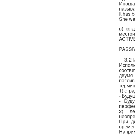
Иногда
называ
It has b
She was
в) ког
местоим
ACTIVE
PASSIV
3.2
Испол
соотве
двумя 
пассив
термин
1) стр
- Буду
- Буд
перфек
2) ле
неопре
При д
времен
Напри