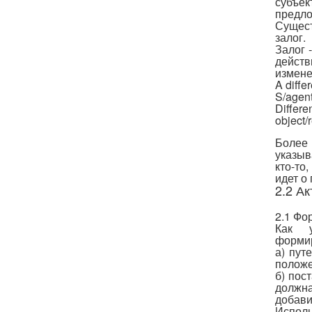
субъек
предл
Сущест
залог.
Залог 
действ
измене
A diff
S/ag
Differ
objec
Более
указыв
кто-то
идет о
2.2 А
2.1 Фо
Как у
формир
а) пут
положе
б) пос
должн
добави
Исполн