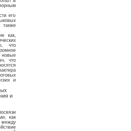
 опыт в
порным
сти его
зыковых
а также
е как,
ических
о, что
ромное
т новые
ч, что
осятся
рактера
оговых
еских и
ных
ния и
мосвязи
ми, как
 между
ействие