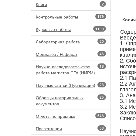
Книги
2
Контрольные работы
179
Колич
Курсовые работы
1100
Соде
Введе
Лабораторная работа
20
1. Оп
приме
квали
Мәнжазба / Реферат
46
2. Сб
источ
Научно-исследовательская
18
раскр
работа магистра СГА (НИРМ)
2.1 Па
2.2 А
Научные статьи (Публикации)
28
глаго
3. Ан
Образцы нотариальных
25
3.1 И
документов
3.2 И
Заклю
Отчеты по практике
648
Списо
Презентации
53
Научн