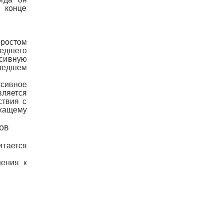
 конце
ростом
едшего
ссивную
шедшем
сивное
вляется
ствия с
жащему
ов
тается
шения к