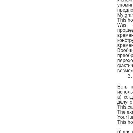
упоми
предло
My gran
This ho
Was =
проше
времен
конст
време
Вообщ
преобр
перехо
факти
возмож
3
Есть 
исполь
a) ког
делу, о
This 
The e
Your 
This 
б) для