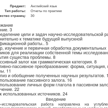
Предмет:
Английский язык
Тип работы:
Отчеты по практике
ество страниц:
30
ржание
ние. 3
ределение цели и задач научно-исследовательской р
нительно к тематике будущей выпускной
фикационной работы.. 5
ор, изучение и первичная обработка документальных
ников для реализации собственной темы исследован
ытия существа проблемы. 8
ссивный залог как грамматическая категория. 8
ктивно-пассивное преобразование: форма, ситуация, 
лы. 11
ализ и обобщение полученных научных результатов. 
спользование пассивного залога. 16
спользование личных форм глагола в пассивном зало
чение. 22
к использованных источников. 24
Введение
о-исследовательская работа направлена на углубл