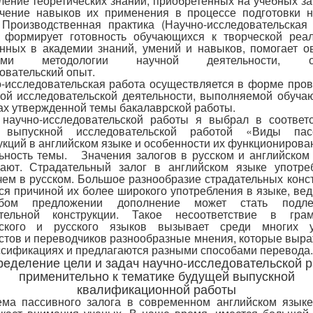
ление теоретических знаний, приобретенных на учебных за
чение навыков их применения в процессе подготовки 
 Производственная практика (Научно-исследовательская
 формирует готовность обучающихся к творческой реа
нных в академии знаний, умений и навыков, помогает о
вами методологии научной деятельности, об
овательский опыт.
-исследовательская работа осуществляется в форме про
ой исследовательской деятельности, выполняемой обуч
ах утвержденной темы бакалаврской работы.
научно-исследовательской работы я выбрал в соответ
 выпускной исследовательской работой «Виды пас
укций в английском языке и особенности их функционирова
ьность темы. Значения залогов в русском и английском
ают. Страдательный залог в английском языке употре
чем в русском. Большое разнообразие страдательных конс
ся причиной их более широкого употребления в языке, вед
ом предложении дополнение может стать подл
ательной конструкции. Такое несоответствие в грам
йского и русского языков вызывает среди многих у
стов и переводчиков разнообразные мнения, которые выр
ссификациях и предлагаются разными способами перевода.
ределение цели и задач научно-исследовательской 
применительно к тематике будущей выпускной
квалификационной работы
ма пассивного залога в современном английском язык