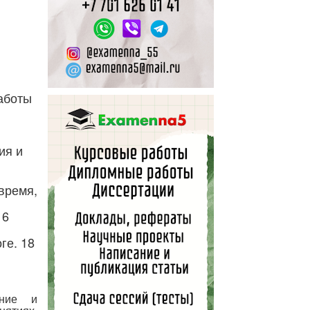
аботы
ия и
время,
16
ге. 18
ение и