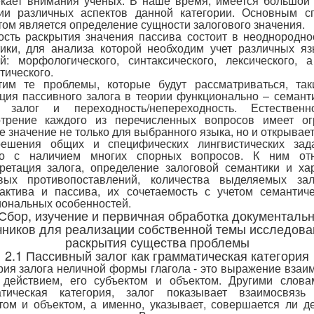
кает внимания ученых. В наше время, имеется большой
нии различных аспектов данной категории. Основным с
ом является определение сущности залогового значения.
сть раскрытия значения пассива состоит в неоднородно
ики, для анализа которой необходим учет различных я
й: морфологического, синтаксического, лексического, 
тического.
им те проблемы, которые будут рассматриваться, таки
ция пассивного залога в теории функционально – семант
, залог и переходность/непереходность. Естественн
отрение каждого из перечисленных вопросов имеет ог
е значение не только для выбранного языка, но и открывае
решения общих и специфических лингвистических зада
но с наличием многих спорных вопросов. К ним отн
ретация залога, определение залоговой семантики и ха
овых противопоставлений, количества выделяемых зал
ктива и пассива, их сочетаемость с учетом семантич
ональных особенностей.
 Сбор, изучение и первичная обработка документаль
чников для реализации собственной темы исследова
раскрытия существа проблемы
2.1 Пассивный залог как грамматическая категория
рия залога неличной формы глагола - это выражение взаи
действием, его субъектом и объектом. Другими слова
атическая категория, залог показывает взаимосвязь
том и объектом, а именно, указывает, совершается ли д