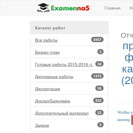
Главная
Н
Каталог работ
Отч
Все работы
4957
п
ф
Бизнес-план
3
ка
Готовые работы 2015-2016 гг.
38
(2
Дипломные работы
1475
Диссертации
36
Доклад/Баяндама
352
Чтобы у
Дополнительный материал
22
кнопку
Задачи
5