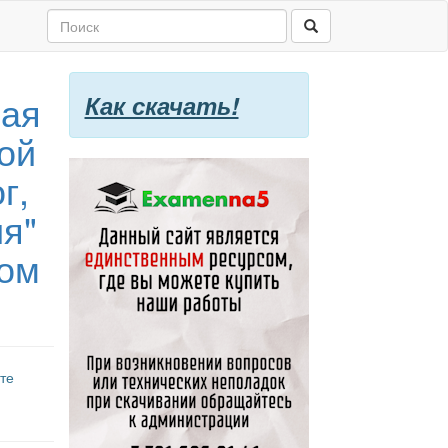
ная
Как скачать!
ой
г,
ия"
лом
те