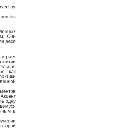
oved by
 enemies
еленных
м. Они
ющееся
 играет
азвитии
ельная
бя как
рактики
твенной
ментов
 Акцент
ть одну
ащемуся
енным в
зучении
 второй