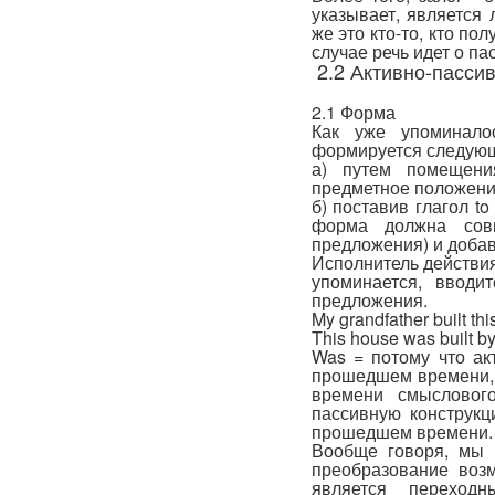
указывает, является
же это кто-то, кто по
случае речь идет о п
2.2 Активно-пасси
2.1 Форма
Как уже упоминалос
формируется следую
а) путем помещени
предметное положени
б) поставив глагол t
форма должна сов
предложения) и добав
Исполнитель действия 
упоминается, вводи
предложения.
My grandfather built thi
This house was built by
Was = потому что ак
прошедшем времени, 
времени смысловог
пассивную конструк
прошедшем времени
Вообще говоря, мы 
преобразование возм
является переходн