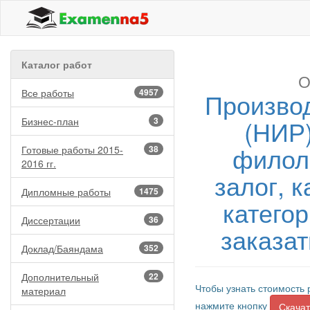
Каталог работ
О
Все работы
4957
Производ
(НИР
Бизнес-план
3
филол
Готовые работы 2015-
38
2016 гг.
залог, 
Дипломные работы
1475
категор
Диссертации
36
заказа
Доклад/Баяндама
352
Дополнительный
22
Чтобы узнать стоимость 
материал
нажмите кнопку
Скачат