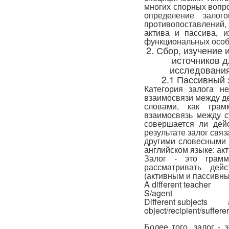
многих спорных вопро
определение залог
противопоставлений
актива и пассива, и
функциональных особ
2. Сбор, изучение
источников 
исследования
2.1 Пассивный 
Категория залога н
взаимосвязи между де
словами, как грамм
взаимосвязь между с
совершается ли дей
результате залог свя
другими словесными 
английском языке: ак
Залог - это грамма
рассматривать дей
(активным и пассивны
A different teacher
S/agent v obj
Different subjects a
object/recipient/
Более того, залог - 