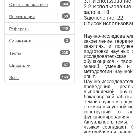
3.1 Использование 
Отчеты по практике
648
3.2 Использование
залоге. 18
Презентации
53
Заключение. 22
Список использова
Рефераты
440
Научно-исследовател
закрепление теорети
Сочинения
2
занятиях, и получ
подготовки научных 
Тесты
235
исследовательская
обучающихся к твор
Шпаргалки
67
знаний, умений и 
методологии научной
опыт.
Эссе
163
Научно-исследоват
проведения реаль
выполняемой обуч
бакалаврской работы.
Темой научно-исследо
с темой выпускной и
конструкций в а
функционирования».
Актуальность темы. 
языках совпадают. 
употребляется чаще