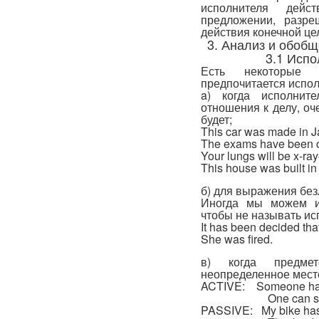
исполнителя дей
предложении, разр
действия конечной це
3. Анализ и обоб
3.1 Испо
Есть некоторые 
предпочитается испол
a) когда исполнит
отношения к делу, оч
будет;
This car was made
The exams have be
Your lungs will 
This house was bu
б) для выражения без
Иногда мы можем ис
чтобы не называть ис
It has been decided that
She was fired.
в) когда предмет
неопределенное местои
ACTIVE: Someone has 
One can s
PASSIVE: My bike has