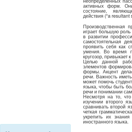
неопределенных пас
активных форм. Они
состояние, являющ
действия ("a resultant s
Производственная пр
играет большую роль 
в развитии професс
самостоятельная дея
проявить себя как 
умения. Во время п
кругозор, привыкает 
Целью данной раб
элементов формирова
формы. Акцент дела
речи. Важность иметь
может помочь студент
языка, чтобы быть б
речи и понимании сам
Несмотря на то, чт
изучении второго яз
сравнивать второй я
четкая грамматическ
укрепить их знания
иностранного языка.