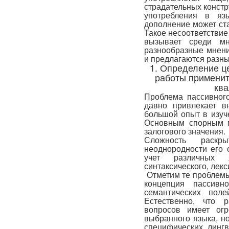
страдательных констр
употребления в яз
дополнение может ст
Такое несоответствие
вызывает среди мн
разнообразные мнени
и предлагаются разн
1. Определение ц
работы применит
кв
Проблема пассивног
давно привлекает в
большой опыт в изуч
Основным спорным м
залогового значения.
Сложность раскр
неоднородности его 
учет различных я
синтаксического, лекс
Отметим те проблемы,
концепция пассивн
семантических поле
Естественно, что 
вопросов имеет ог
выбранного языка, н
специфических лингв