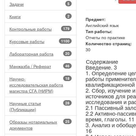
Задачи
5
Книги
2
Предмет:
Английский язык
Контрольные работы
179
Тип работы:
Отчеты по практике
Курсовые работы
1100
Количество страниц:
30
Лабораторная работа
20
Содержание
Мәнжазба / Реферат
46
Введение. 3
1. Определение це
работы применител
Научно-
18
квалификационной 
исследовательская работа
2. Сбор, изучение 
магистра СГА (НИРМ)
источников для ре
исследования и ра
Научные статьи
28
2.1 Пассивный зало
(Публикации)
2.2 Активно-пассив
время, глаголы. 11
Образцы нотариальных
25
3. Анализ и обобще
документов
16