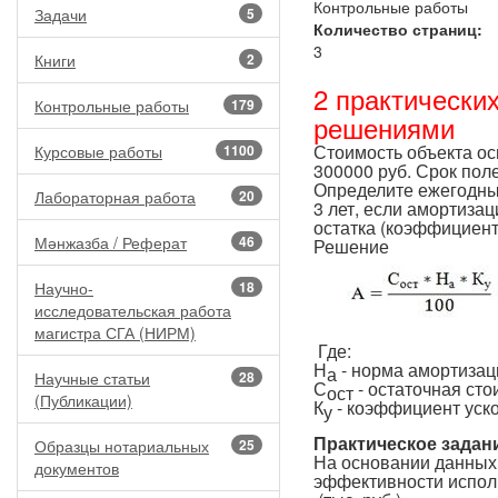
Контрольные работы
Задачи
5
Количество страниц:
3
Книги
2
2 практически
Контрольные работы
179
решениями
Стоимость объекта ос
Курсовые работы
1100
300000 руб. Срок поле
Определите ежегодны
Лабораторная работа
20
3 лет, если амортиза
остатка (коэффициент
Мәнжазба / Реферат
46
Решение
Научно-
18
исследовательская работа
магистра СГА (НИРМ)
Где:
Н
- норма амортизац
а
Научные статьи
28
С
- остаточная сто
ост
(Публикации)
К
- коэффициент уск
у
Практическое задан
Образцы нотариальных
25
На основании данных 
документов
эффективности испол