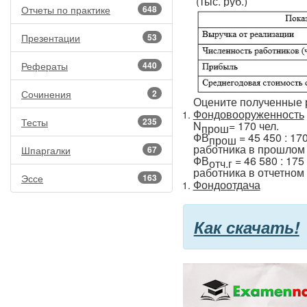
(тыс. руб.)
Отчеты по практике
648
Презентации
53
Рефераты
440
Сочинения
2
Оцените полученные 
Фондовооруженность
Тесты
235
N
= 170 че
прош
ФВ
= 45 450 : 17
прош
работника в прошлом 
Шпаргалки
67
ФВ
= 46 580 : 175
отч.г
работника в отчетном 
Эссе
163
Фондоотдача
Как скачать!