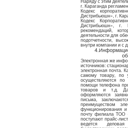
Наряду с этим деяте
г. Караганда регламе
Кодекс корпорати
Дистрибьюшн», г. Кар
Кодекс Корпорати
Дистрибьюшн», г.
рекомендаций, ко
деятельности для обе
подотчетности, выс
внутри компании и с 
4.Информацио
об
Электронная же инфо
источников: стациона
электронная почта. 
самому товару, по 
осуществляются по 
помощи телефона про
товаров и т.д. Д
оформляются заявк
письма, заключают
преимуществом эле
функционирования и 
почту филиала ТОО 
поступают прайс-лис
ведется деловая