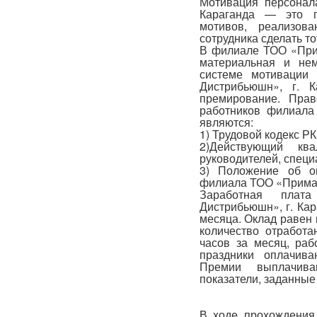
Мотивация персонал
Караганда — это п
мотивов, реализов
сотрудника сделать то
В филиале ТОО «Прим
материальная и нем
системе мотивации
Дистрибьюшн», г. К
премирование. Прав
работников филиала
являются:
1) Трудовой кодекс РК
2)Действующий ква
руководителей, специ
3) Положение об о
филиала ТОО «Прима 
Заработная пла
Дистрибьюшн», г. Кар
месяца. Оклад равен 
количество отработ
часов за месяц, раб
праздники оплачив
Премии выплачива
показатели, заданные
В ходе прохождения 