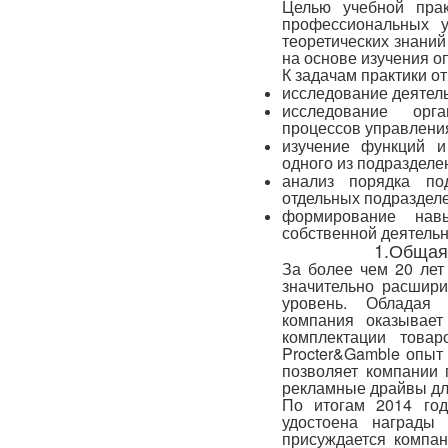
Целью учебной прак
профессиональных у
теоретических знани
на основе изучения о
К задачам практики от
исследование деятель
исследование орга
процессов управлени
изучение функций и
одного из подразделе
анализ порядка по
отдельных подразделе
формирование нав
собственной деятельн
1.Общая
За более чем 20 лет
значительно расшири
уровень. Обладая 
компания оказывает
комплектации товар
Procter&Gamble опыт
позволяет компании
рекламные драйвы для
По итогам 2014 го
удостоена награды
присуждается компан