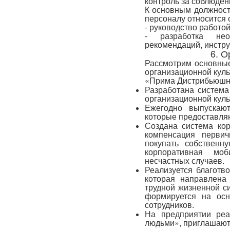
контроль за соблюден
К основным должност
персоналу относится
- руководство работо
- разработка нео
рекомендаций, инструк
6. О
Рассмотрим основны
организационной кул
«Прима Дистрибьюшн»,
Разработана система 
организационной куль
Ежегодно выпускают
которые предоставляю
Создана система кор
компенсация первич
покупать собственн
корпоративная мо
несчастных случаев.
Реализуется благотв
которая направлена
трудной жизненной си
формируется на осн
сотрудников.
На предприятии реа
людьми», приглашают