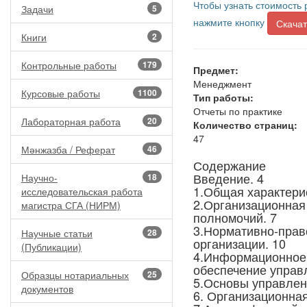
Чтобы узнать стоимость 
Задачи
5
нажмите кнопку
Скачат
Книги
2
Контрольные работы
179
Предмет:
Менеджмент
Курсовые работы
1100
Тип работы:
Отчеты по практике
Лабораторная работа
20
Количество страниц:
47
Мәнжазба / Реферат
46
Содержание
Введение. 4
Научно-
18
1.Общая характерис
исследовательская работа
2.Организационная
магистра СГА (НИРМ)
полномочий. 7
3.Нормативно-прав
Научные статьи
28
организации. 10
(Публикации)
4.Информационное 
обеспечение управ
Образцы нотариальных
25
5.Основы управлен
документов
6. Организационная