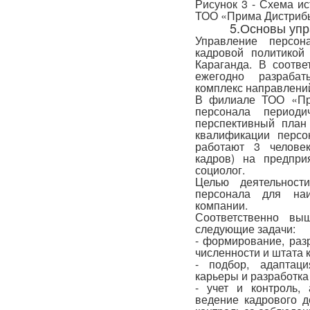
Рисунок 3 - Схема и
ТОО «Прима Дистрибь
5.Основы упр
Управление персон
кадровой политико
Караганда. В соотве
ежегодно разрабат
комплекс направлений
В филиале ТОО «При
персонала периоди
перспективный план
квалификации персо
работают 3 человек
кадров) на предпри
социолог.
Целью деятельност
персонала для наи
компании.
Соответственно вы
следующие задачи:
- формирование, раз
численности и штата 
- подбор, адаптаци
карьеры и разработк
- учет и контроль,
ведение кадрового д