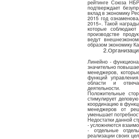
рейтинге Союза НБР
подтверждает безуп
вклад в экономику Ре
2015 год ознаменова
2015». Такой наград
которые соблюдают
производстве проду
ведут внешнеэконом
образом экономику Ка
2.Организаци
Линейно - функциона
значительно повышае
менеджеров, которы
функций управления
области и отвеч
деятельности.
Положительные стор
стимулирует деловую
координацию в функц
менеджеров от реш
уменьшает потребност
Недостатки данной ст
- усложняются взаимо
- отдельные отдел
реализации своих цел