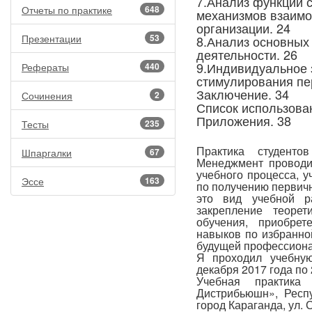
7.Анализ функций 
Отчеты по практике
648
механизмов взаимо
организации. 24
Презентации
53
8.Анализ основных
деятельности. 26
9.Индивидуальное 
Рефераты
440
стимулирования п
Заключение. 34
Сочинения
2
Список использован
Приложения. 38
Тесты
235
Практика студенто
Шпаргалки
67
Менеджмент проводи
учебного процесса, у
Эссе
163
по получению первич
это вид учебной р
закрепление теорет
обучения, приобрет
навыков по избранно
будущей профессиона
Я проходил учебну
декабря 2017 года по 
Учебная практик
Дистрибьюшн», Респу
город Караганда, ул. 