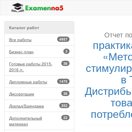
Каталог работ
Отчет по
Все работы
4957
практик
«Мето
Бизнес-план
3
стимулир
Готовые работы 2015-
38
2016 гг.
в
Дипломные работы
1475
Дистрибь
Диссертации
36
тов
Доклад/Баяндама
352
потребл
Дополнительный
22
материал