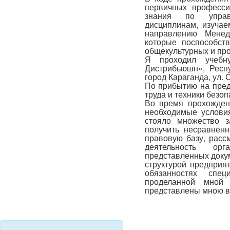
первичных професси
знания по управл
дисциплинам, изуча
направлению Менед
которые поспособст
общекультурных и пр
Я проходил учеб
Дистрибьюшн», Респу
город Караганда, ул. 
По прибытию на пред
труда и техники безо
Во время прохожден
необходимые услови
стояло множество з
получить несравнен
правовую базу, расс
деятельность ор
представленных докум
структурой предприя
обязанностях спец
проделанной мной
представлены мною в 