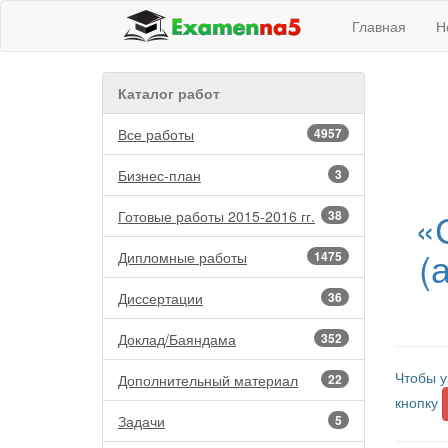
Главная
Н
Каталог работ
Все работы
4957
Бизнес-план
3
«
Готовые работы 2015-2016 гг.
38
(
Дипломные работы
1475
Диссертации
36
Доклад/Баяндама
352
Чтобы у
Дополнительный материал
22
кнопку
Задачи
5