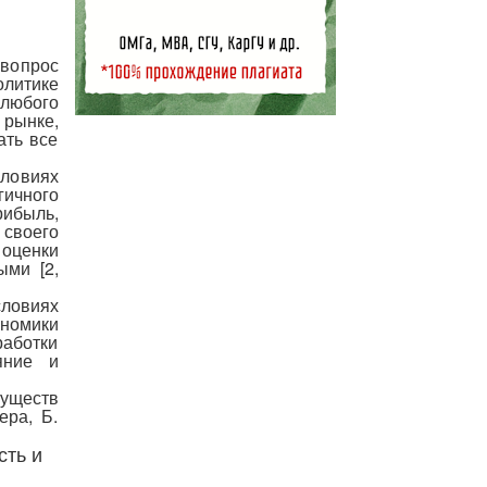
вопрос
олитике
 любого
 рынке,
ать все
ловиях
гичного
рибыль,
своего
оценки
ыми [2,
словиях
омики
работки
яние и
муществ
ера, Б.
сть и