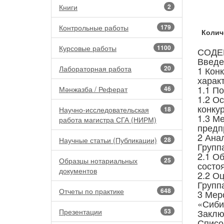
Книги
2
Контрольные работы
179
Колич
Курсовые работы
1100
СОДЕ
Введе
Лабораторная работа
20
1 Кон
харак
1.1 П
Мәнжазба / Реферат
46
1.2 О
конку
Научно-исследовательская
18
1.3 М
работа магистра СГА (НИРМ)
предп
2 Ана
Научные статьи (Публикации)
28
Группа
2.1 О
Образцы нотариальных
25
состо
документов
2.2 О
Группа
Отчеты по практике
648
3 Мер
«Сиби
Презентации
53
Заклю
Списо