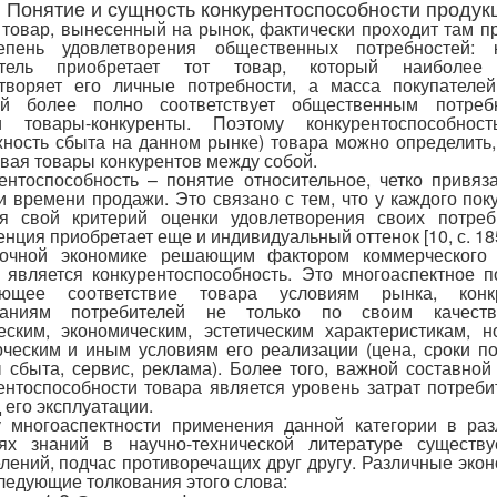
1 Понятие и сущность конкурентоспособности продук
товар, вынесенный на рынок, фактически проходит там п
епень удовлетворения общественных потребностей: 
атель приобретает тот товар, который наиболее
творяет его личные потребности, а масса покупателей
ый более полно соответствует общественным потребн
и товары-конкуренты. Поэтому конкурентоспособность
ность сбыта на данном рынке) товара можно определить,
вая товары конкурентов между собой.
ентоспособность – понятие относительное, четко привяз
и времени продажи. Это связано с тем, что у каждого пок
я свой критерий оценки удовлетворения своих потреб
енция приобретает еще и индивидуальный оттенок [10, с. 185
очной экономике решающим фактором коммерческого 
 является конкурентоспособность. Это многоаспектное п
ающее соответствие товара условиям рынка, конк
ваниям потребителей не только по своим качеств
еским, экономическим, эстетическим характеристикам, 
ческим и иным условиям его реализации (цена, сроки по
 сбыта, сервис, реклама). Более того, важной составной
ентоспособности товара является уровень затрат потреби
 его эксплуатации.
 многоаспектности применения данной категории в ра
лях знаний в научно-технической литературе существу
лений, подчас противоречащих друг другу. Различные эко
ледующие толкования этого слова: