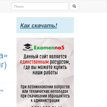
Как скачать!
а»
г)
те