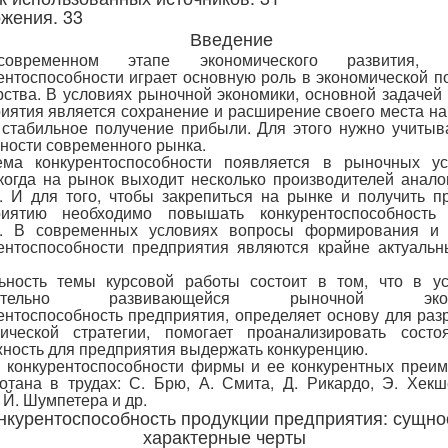
жения. 33
Введение
временном этапе экономического развития, 
ентоспособности играет основную роль в экономической п
рства. В условиях рыночной экономики, основной задачей
иятия является сохранение и расширение своего места на
 стабильное получение прибыли. Для этого нужно учитыв
ности современного рынка.
ема конкурентоспособности появляется в рыночных ус
 когда на рынок выходит несколько производителей анало
. И для того, чтобы закрепиться на рынке и получить п
риятию необходимо повышать конкурентоспособность 
а. В современных условиях вопросы формирования и 
ентоспособности предприятия являются крайне актуальн
ьность темы курсовой работы состоит в том, что в у
мительно развивающейся рыночной экон
ентоспособность предприятия, определяет основу для раз
мической стратегии, помогает проанализировать состо
ность для предприятия выдержать конкуренцию.
 конкурентоспособности фирмы и ее конкурентных преи
отана в трудах: С. Брю, А. Смита, Д. Рикардо, Э. Хекш
 Й. Шумпетера и др.
нкурентоспособность продукции предприятия: сущно
характерные черты