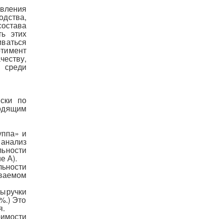
овления
одства,
остава
ть этих
ваться
тимент
еству,
 среди
ски по
одящим
уппа» и
 анализ
льности
е А).
ьности
иваемом
выручки
%.) Это
я.
оимости