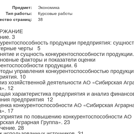
Предмет:
Экономика
Тип работы:
Курсовые работы
ество страниц:
38
РЖАНИЕ
ние. 3
курентоспособность продукции предприятия: сущност
терные черты 5
онятие и сущность конкурентоспособности продукции.
сновные факторы и показатели оценки
рентоспособности продукции. 6
етоды управления конкурентоспособностью продукци
риятия. 10
лиз хозяйственной деятельности АО «Сибирская Агр
». 12
бщая характеристика предприятия и анализ финансо
яния предприятия 12
ценка конкурентоспособности АО «Сибирская Аграрн
». 17
оприятия по повышению конкурентоспособности АО
рская Аграрная Группа». 23
чение. 28
к использованных источников. 31