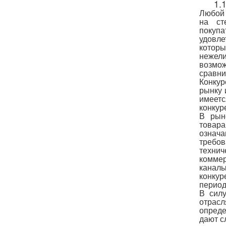
1.
Любой 
на ст
покуп
удовле
котор
нежел
возмож
сравни
Конкур
рынку 
имеетс
конкур
В рын
товара
означ
требо
технич
коммер
каналы
конкур
период
В силу
отрас
опреде
дают с