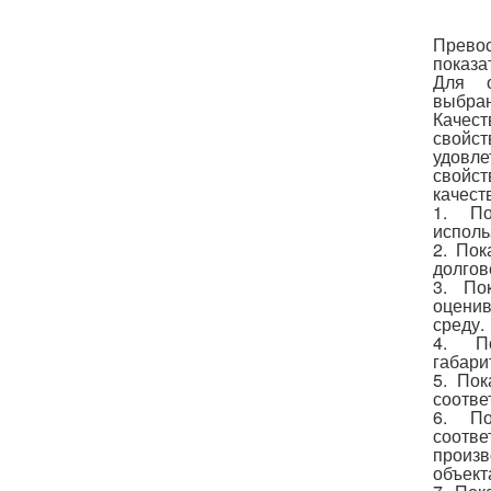
Прево
показа
Для о
выбран
Качес
свойст
удовле
свойст
качеств
1. По
исполь
2. Пок
долгов
3. По
оцени
среду.
4. По
габари
5. Пок
соотве
6. По
соотв
произв
объект