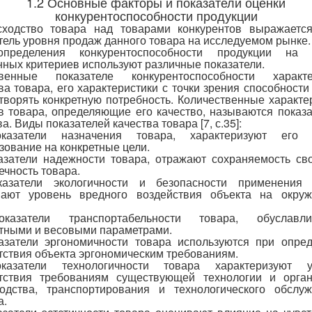
1.2 Основные факторы и показатели оценки
конкурентоспособности продукции
сходство товара над товарами конкурентов выражается
тель уровня продаж данного товара на исследуемом рынке.
пределения конкурентоспособности продукции на 
ных критериев используют различные показатели.
твенные показателе конкурентоспособности характе
ва товара, его характеристики с точки зрения способности
творять конкретную потребность. Количественные характе
в товара, определяющие его качество, называются показ
а. Виды показателей качества товара [7, с.35]:
казатели назначения товара, характеризуют его о
зование на конкретные цели.
азатели надежности товара, отражают сохраняемость св
ечность товара.
казатели экологичности и безопасности применения 
вают уровень вредного воздействия объекта на окру
казатели транспортабельности товара, обуславли
тными и весовыми параметрами.
азатели эргономичности товара используются при опре
тствия объекта эргономическим требованиям.
казатели технологичности товара характеризуют у
етствия требованиям существующей технологии и орган
одства, транспортирования и технологического обслу
а.