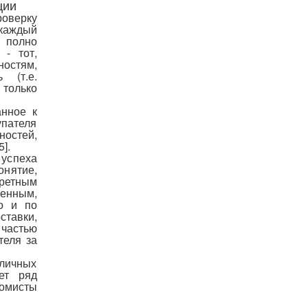
ции
роверку
каждый
 полно
 - тот,
остям,
 (т.е.
 только
анное к
упателя
ностей,
].
успеха
онятие,
ретным
енным,
но и по
ставки,
 частью
теля за
зличных
ет ряд
номисты