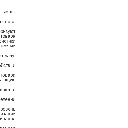
 через
основе
ризуют
 товара
ристики
ателями
тдачу,
ойств и
товара
жающую
ваются
делении
ровень
изации
живания