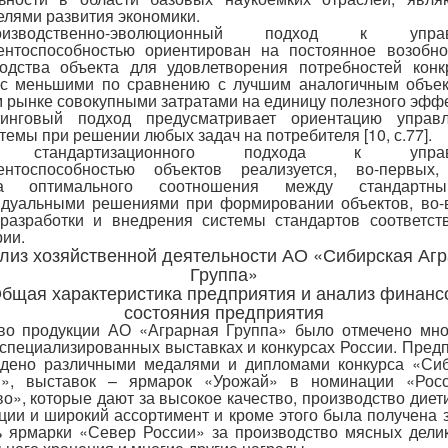
елями развития экономики.
роизводственно-эволюционный подход к управ
ентоспособностью ориентирован на постоянное возобн
одства объекта для удовлетворения потребностей конк
 с меньшими по сравнению с лучшим аналогичным объек
 рынке совокупными затратами на единицу полезного эффе
тинговый подход предусматривает ориентацию управ
темы при решении любых задач на потребителя [10, с.77].
 стандартизационного подхода к управ
рентоспособностью объектов реализуется, во-первых,
а оптимального соотношения между стандарт
дуальными решениями при формировании объектов, во-
разработки и внедрения системы стандартов соответс
рии.
лиз хозяйственной деятельности АО «Сибирская Аг
Группа»
Общая характеристика предприятия и анализ финанс
состояния предприятия
во продукции АО «Аграрная Группа» было отмечено мн
 специализированных выставках и конкурсах России. Пред
ждено различными медалями и дипломами конкурса «Сиб
», выставок – ярмарок «Урожай» в номинации «Росс
во», которые дают за высокое качество, производство диет
ции и широкий ассортимент и кроме этого была получена 
 ярмарки «Север России» за производство мясных дели