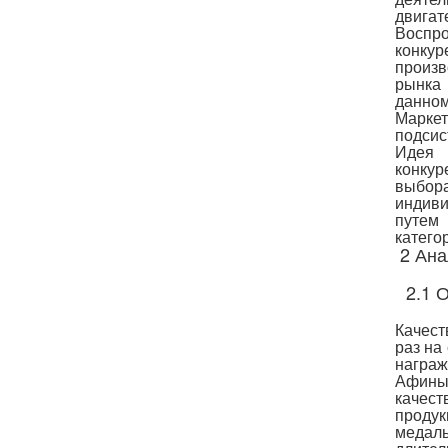
двигат
Восп
конкур
произв
рынка
данном
Марке
подсис
Идея
конку
выбор
индиви
путем 
катего
2 Ана
2.1 
Качест
раз на
награ
Афины
качест
продук
медаль