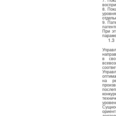
7. Пок
воспри
8. Пок
уровн
отдель
9. Пат
патент
При эт
параме
1.3
Управ
направ
в сво
всево
соотве
Управ
оптима
на ре
произ
после
конкур
технич
уровень
Сущно
ориент
деяте