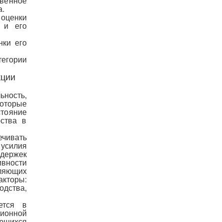
твенное
а.
 оценки
 и его
нки его
тегории
кции
ность,
которые
тояние
ства в
чивать
 усилия
держек
вности
ляющих
акторы:
одства,
ется в
ционной
ющихся