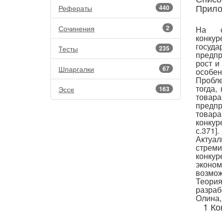
Прило
Рефераты
440
Сочинения
2
На со
конкур
госуда
Тесты
235
предпр
рост и
Шпаргалки
67
особен
Пробл
тогда,
Эссе
163
товара
предп
товар
конкур
с.371].
Актуал
стре
конкур
эконо
возмож
Теория
разраб
Олина,
1 Ко