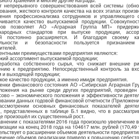
ьного хранения и многие другие награды.
т непрерывного совершенствования всей системы (обн
ования, жесткого контроля качества на всех этапах произв
ения профессионализма сотрудников и управляющего с
чивается качество выпускаемой продукции. Совокупнос
ров позволяет АО «Аграрная Группа МП» придержи
народных стандартов при выпуске продукции, ассор
ой постоянно расширяется. И благодаря своему кач
альности и безопасности пользуется признанием
ителей.
ентными преимуществами предприятия являются:
кий ассортимент выпускаемой продукции;
еработка собственного сырья, что снижает внешние ри
ению к предприятию. Непосредственный контроль за вх
 и выходящей продукции;
кое качество продукции, а именно имидж предприятия.
енки финансового состояния АО «Сибирская Аграрная Гр
ложения на рынке среди других предприятий, проведен
ово – экономического положения и эффективности деяте
овании данных годовой финансовой отчетности (Приложени
ассмотрении основных финансовых показателей деятел
 представленных в таблице Б.1 видно, что в рассматр
е произошёл их существенный рост.
авнении с показателями 2016 года произошло увеличение 
лизации на конец 2018 года на 104617 млн. рублей (170,49 
ельствует о расширении объемов деятельности предприяти
ичение объемов реализации привело к повышению себест