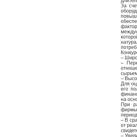
длител
За сче
оборуд
повыш
обеспе
факто
между
котор
натур
потреб
Конкур
– Широ
– Пер
отнош
сырьем
– Высо
Для оц
его по
финанс
на осн
При р
фирмы,
период
– В ср
от реа
свидет
– Увел