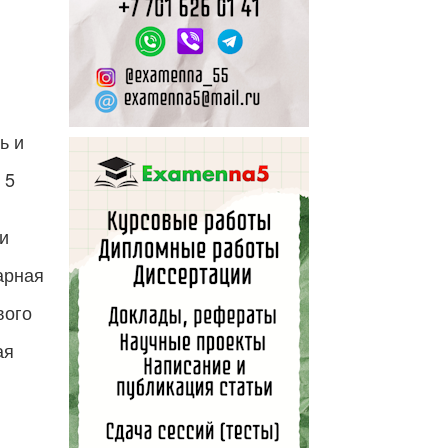
ь и
 5
и
арная
вого
ая