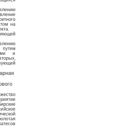
лению
овление
ретного
том на
кта.
ляющей
лению
 путем
ными и
вторых,
твующей
рарная
ового
ожество
приятие
ирские
ийское
ической
золотая
катесов