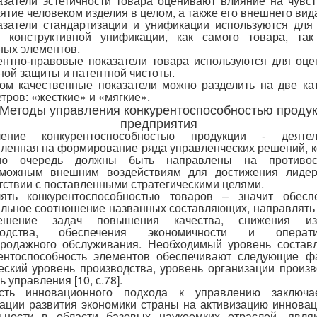
азатели эстетичности товара оценивают влияние на чувс
ятие человеком изделия в целом, а также его внешнего вид
азатели стандартизации и унификации используются для
я конструктивной унификации, как самого товара, так
ных элементов.
ентно-правовые показатели товара используются для оце
ной защиты и патентной чистоты.
ом качественные показатели можно разделить на две ка
тров: «жесткие» и «мягкие».
 Методы управления конкурентоспособностью проду
предприятия
ление конкурентоспособностью продукции - деятель
ленная на формирование ряда управленческих решений, 
ю очередь должны быть направлены на противос
зможным внешним воздействиям для достижения лидер
тствии с поставленными стратегическими целями.
лять конкурентоспособностью товаров – значит обеспе
льное соотношение названных составляющих, направлять
шение задач повышения качества, снижения из
водства, обеспечения экономичности и операти
продажного обслуживания. Необходимый уровень состав
ентоспособность элементов обеспечивают следующие ф
еский уровень производства, уровень организации произв
 управления [10, с.78].
сть инновационного подхода к управлению заключа
ации развития экономики страны на активизацию иннова
льности в области базовых наукоемких отраслей, явля