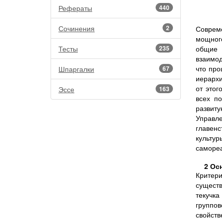
Рефераты
440
Сочинения
2
Соврем
мощног
Тесты
235
общие 
взаимод
что про
Шпаргалки
67
иерархи
от этог
Эссе
163
всех п
развиту
Управл
главенс
культу
самореа
2 Ос
Критер
существ
текучка
группо
свойст