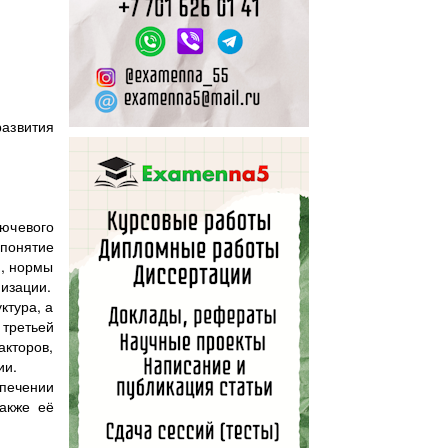
азвития
ючевого
 понятие
и, нормы
изации.
ктура, а
 третьей
акторов,
ии.
печении
также её