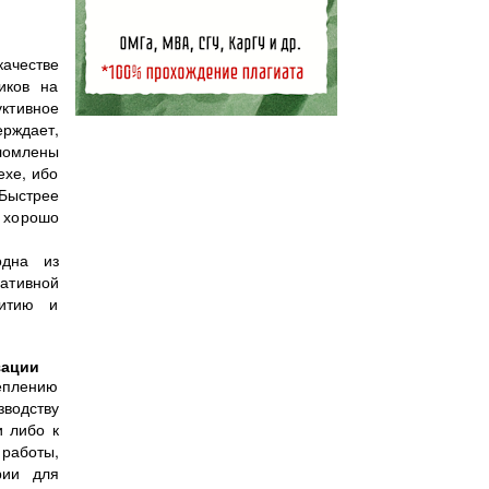
ачестве
иков на
ктивное
ерждает,
сломлены
ехе, ибо
 Быстрее
 хорошо
одна из
ративной
витию и
зации
еплению
зводству
и либо к
работы,
рии для