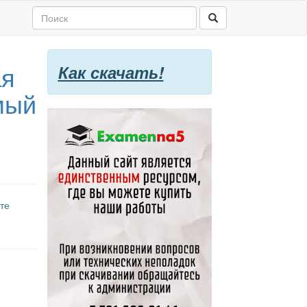
ая
Как скачать!
мый
те