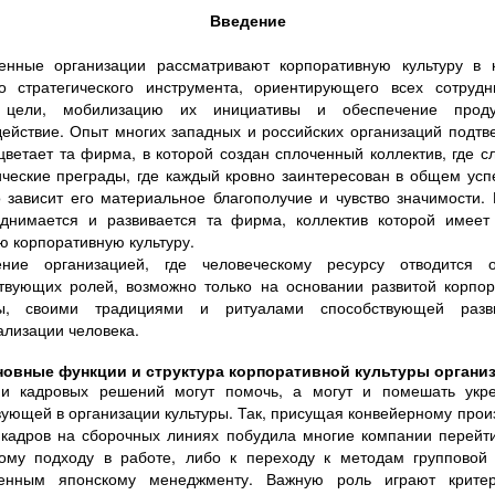
Введение
енные организации рассматривают корпоративную культуру в к
о стратегического инструмента, ориентирующего всех сотрудн
цели, мобилизацию их инициативы и обеспечение проду
ействие. Опыт многих западных и российских организаций подтв
цветает та фирма, в которой создан сплоченный коллектив, где 
ческие преграды, где каждый кровно заинтересован в общем усп
о зависит его материальное благополучие и чувство значимости.
однимается и развивается та фирма, коллектив которой имеет
ю корпоративную культуру.
ение организацией, где человеческому ресурсу отводится 
твующих ролей, возможно только на основании развитой корпо
ры, своими традициями и ритуалами способствующей раз
лизации человека.
новные функции и структура корпоративной культуры органи
ии кадровых решений могут помочь, а могут и помешать укр
ующей в организации культуры. Так, присущая конвейерному прои
 кадров на сборочных линиях побудила многие компании перейт
вому подходу в работе, либо к переходу к методам групповой 
венным японскому менеджменту. Важную роль играют крите