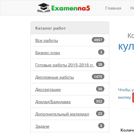
Главная
Н
Каталог работ
К
Все работы
4957
ку
Бизнес-план
3
Готовые работы 2015-2016 гг.
38
Дипломные работы
1475
Диссертации
36
Чтобы у
кнопку
Доклад/Баяндама
352
Дополнительный материал
22
Задачи
5
Колич