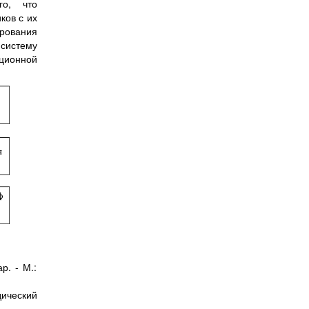
го, что
ков с их
ирования
систему
ционной
р. - М.:
дический