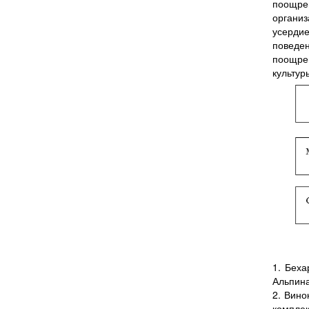
поощре
организ
усердие
поведе
поощре
культур
1. Беха
Альпина
2. Вино
комплек