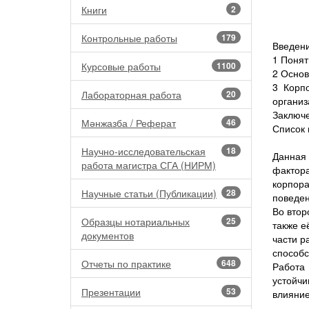
Книги
2
Контрольные работы
179
Введени
1 Понят
Курсовые работы
1100
2 Основ
3 Корп
Лабораторная работа
20
организ
Заключ
Мәнжазба / Реферат
46
Список 
Научно-исследовательская
18
Данная
работа магистра СГА (НИРМ)
фактора
корпора
Научные статьи (Публикации)
28
поведен
Во втор
Образцы нотариальных
25
также е
документов
части р
способс
Отчеты по практике
648
Работа
устойчи
Презентации
53
влияние