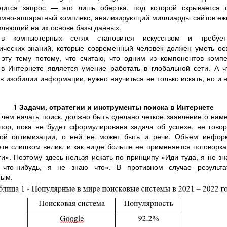
одится запрос — это лишь обертка, под которой скрывается 
ммно-аппаратный комплекс, анализирующий миллиарды сайтов еж
вляющий на их основе базы данных.
в компьютерных сетях становится искусством и требуе
ческих знаний, которые современный человек должен уметь ос
эту тему потому, что считаю, что одним из компонентов комп
в Интернете является умение работать в глобальной сети. А 
 в изобилии информации, нужно научиться не только искать, но и 
1 Задачи, стратегии и инструменты поиска в Интернете
чем начать поиск, должно быть сделано четкое заявление о нам
пор, пока не будет сформулирована задача об успехе, не гово
вой оптимизации, о ней не может быть и речи. Объем инфор
те слишком велик, и как нигде больше не применяется поговорк
и». Поэтому здесь нельзя искать по принципу «Иди туда, я не зн
 что-нибудь, я не знаю что». В противном случае результа
ным.