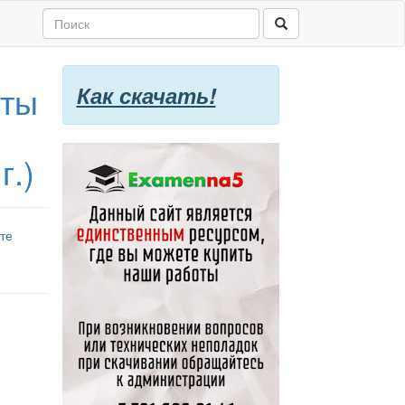
йты
Как скачать!
г.)
те