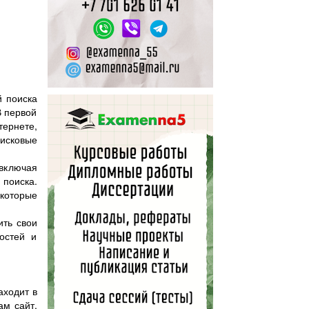
й поиска
В первой
ернете,
оисковые
включая
 поиска.
которые
ить свои
остей и
аходит в
ам сайт,