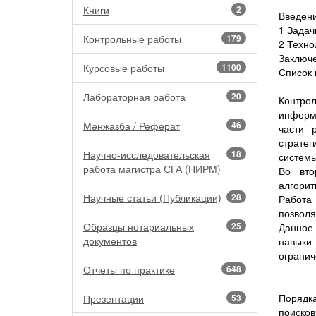
Книги
2
Введени
1 Задач
Контрольные работы
179
2 Техно
Заключ
Курсовые работы
1100
Список 
Лабораторная работа
20
Контрол
информа
Мәнжазба / Реферат
46
части 
стратег
Научно-исследовательская
18
системы
работа магистра СГА (НИРМ)
Во вто
алгорит
Научные статьи (Публикации)
28
Работа
позволя
Образцы нотариальных
25
Данное 
документов
навыки
огранич
Отчеты по практике
648
Порядка
Презентации
53
поисков