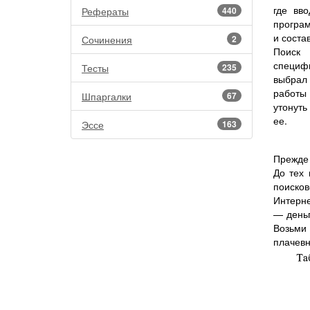
где вв
Рефераты
440
програ
и соста
Сочинения
2
Поиск 
специфи
Тесты
235
выбрал 
работы 
Шпаргалки
67
утонуть
ее.
Эссе
163
Прежде 
До тех 
поиско
Интерне
— деньг
Возьми
плачев