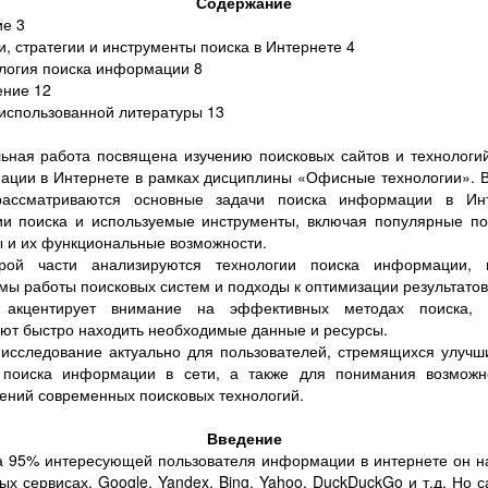
Содержание
е 3
и, стратегии и инструменты поиска в Интернете 4
логия поиска информации 8
ение 12
использованной литературы 13
ьная работа посвящена изучению поисковых сайтов и технологи
ции в Интернете в рамках дисциплины «Офисные технологии». 
рассматриваются основные задачи поиска информации в Инт
ии поиска и используемые инструменты, включая популярные п
 и их функциональные возможности.
рой части анализируются технологии поиска информации, 
мы работы поисковых систем и подходы к оптимизации результатов
 акцентирует внимание на эффективных методах поиска, 
ют быстро находить необходимые данные и ресурсы.
исследование актуально для пользователей, стремящихся улучш
 поиска информации в сети, а также для понимания возможн
ений современных поисковых технологий.
Введение
 95% интересующей пользователя информации в интернете он н
ых сервисах, Google, Yandex, Bing, Yahoo, DuckDuckGo и т.д. Но с