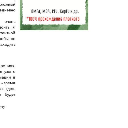
сложный
едневно
т очень
воить. Я
етентной
чтобы не
находить
ерениях.
ря уже о
мации в
а «время
аю где».
т будет