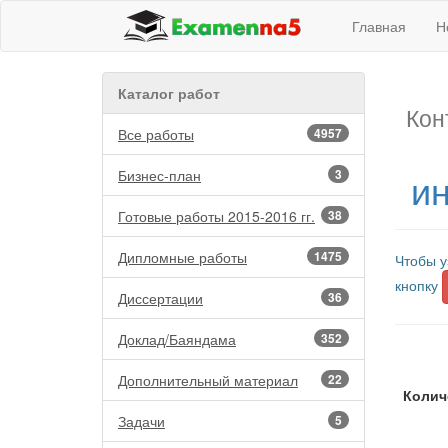
Главная
Н
Каталог работ
Кон
Все работы
4957
ин
Бизнес-план
3
Готовые работы 2015-2016 гг.
38
Дипломные работы
1475
Чтобы у
кнопку
Диссертации
36
Доклад/Баяндама
352
Дополнительный материал
22
Колич
Задачи
5