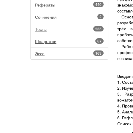
Рефераты
440
знаком
составл
Осно
Сочинения
2
разрабо
трёх в
Тесты
235
пробле
собстве
Шпаргалки
67
Рабо
профес
Эссе
163
возника
Введени
1. Сост
2. Изуч
3. Раз
вожатог
4. Пров
5. Анал
6. Рефл
Список 