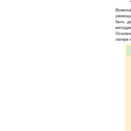
Вожаты
умеющи
быть д
методам
Основн
лагере 