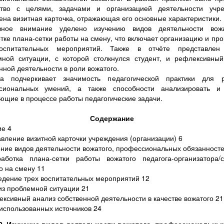
ство с целями, задачами и организацией деятельности учре
ена визитная карточка, отражающая его основные характеристики.
вное внимание уделено изучению видов деятельности вож
тке плана-сетки работы на смену, что включает организацию и пр
оспитательных мероприятий. Также в отчёте представлен
мной ситуации, с которой столкнулся студент, и рефлексивный
нной деятельности в роли вожатого.
та подчеркивает значимость педагогической практики для р
сиональных умений, а также способности анализировать и
ющие в процессе работы педагогические задачи.
Содержание
е 4
авление визитной карточки учреждения (организации) 6
ение видов деятельности вожатого, профессиональных обязанносте
работка плана-сетки работы вожатого педагога-организатора/с
о на смену 11
едение трех воспитательных мероприятий 12
из проблемной ситуации 21
ексивный анализ собственной деятельности в качестве вожатого 21
использованных источников 24