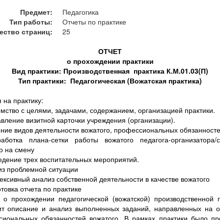
Предмет:
Педагогика
Тип работы:
Отчеты по практике
ество страниц:
25
ОТЧЕТ
о прохождении практики
Вид практики: Производственная практика К.М.01.03(П)
Тип практики: Педагогическая (Вожатская практика)
 на практику:
омство с целями, задачами, содержанием, организацией практики.
авление визитной карточки учреждения (организации).
ение видов деятельности вожатого, профессиональных обязанност
работка плана-сетки работы вожатого педагога-организатора/с
о на смену
едение трех воспитательных мероприятий.
из проблемной ситуации
ексивный анализ собственной деятельности в качестве вожатого
отовка отчета по практике
 о прохождении педагогической (вожатской) производственной 
ит описание и анализ выполненных заданий, направленных на о
сиональных обязанностей вожатого. В рамках практики было пр