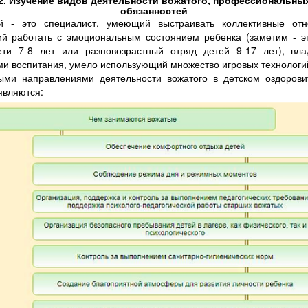
2. Изучение видов деятельности вожатого, профессиональны
обязанностей
й - это специалист, умеющий выстраивать коллективные отн
й работать с эмоциональным состоянием ребенка (заметим - эт
ети 7-8 лет или разновозрастный отряд детей 9-17 лет), вл
и воспитания, умело использующий множество игровых технологи
ыми направлениями деятельности вожатого в детском оздорови
являются: