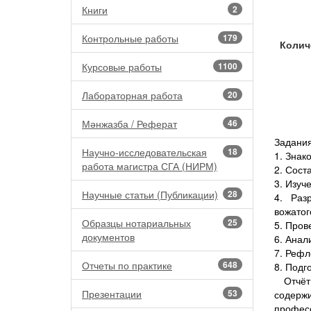
Книги
2
Контрольные работы
179
Колич
Курсовые работы
1100
Лабораторная работа
20
Мәнжазба / Реферат
46
Задания
Научно-исследовательская
18
1. Знак
работа магистра СГА (НИРМ)
2. Сост
3. Изуч
Научные статьи (Публикации)
28
4. Раз
вожатог
Образцы нотариальных
25
5. Пров
документов
6. Анал
7. Рефл
Отчеты по практике
648
8. Подг
Отчёт
Презентации
53
содерж
профес