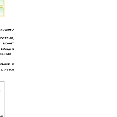
таршего
ностями,
й может
тъезда в
ование -
ельной и
вляется