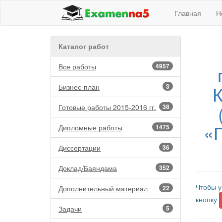
Главная
Н
Каталог работ
Все работы
4957
К
Бизнес-план
3
Готовые работы 2015-2016 гг.
38
«
Дипломные работы
1475
Диссертации
36
Доклад/Баяндама
352
Чтобы у
Дополнительный материал
22
кнопку
Задачи
5