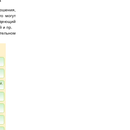
х
ошения,
о могут
адеющий
й и пр.
тельном