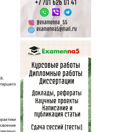
ей.
таршего
практики
своение
оведено