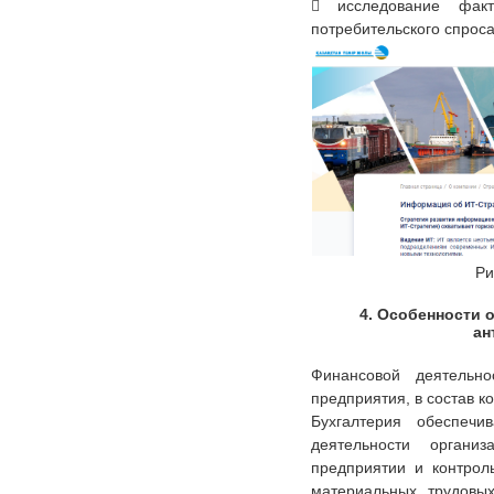
 исследование факт
потребительского спрос
Ри
4. Особенности 
ан
Финансовой деятельно
предприятия, в состав к
Бухгалтерия обеспечи
деятельности организ
предприятии и контрол
материальных, трудовы