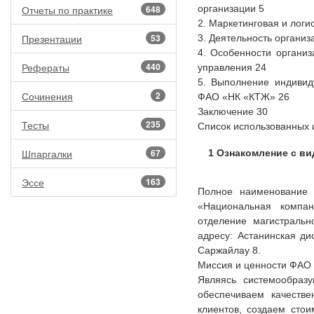
Отчеты по практике
648
организации 5
2. Маркетинговая и логи
Презентации
53
3. Деятельность органи
4. Особенности организ
Рефераты
440
управления 24
5. Выполнение индивид
Сочинения
2
ФАО «НК «КТЖ» 26
Заключение 30
Тесты
235
Список использованных 
Шпаргалки
67
1 Ознакомление с ви
Эссе
163
Полное наименование
«Национальная компа
отделение магистраль
адресу: Астанинская ди
Саржайлау 8.
Миссия и ценности ФАО
Являясь системообраз
обеспечиваем качестве
клиентов, создаем сто