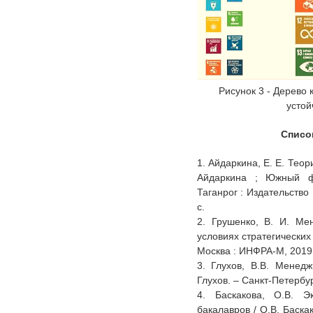
Рисунок 3 - Дерево 
устой
Списо
1. Айдаркина, Е. Е. Теор
Айдаркина ; Южный фе
Таганрог : Издательств
с.
2. Грушенко, В. И. Ме
условиях стратегических
Москва : ИНФРА-М, 2019.
3. Глухов, В.В. Менедж
Глухов. – Санкт-Петербур
4. Баскакова, О.В. Э
бакалавров / О.В. Баскак