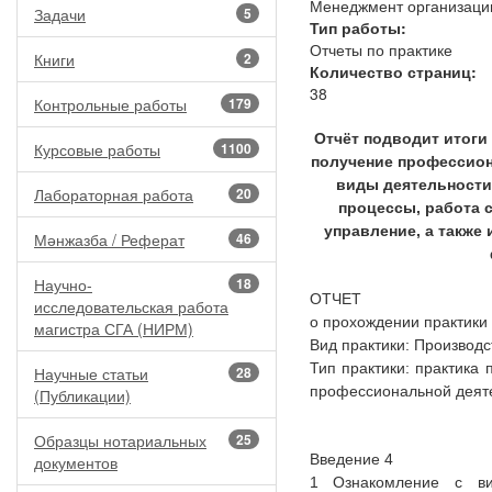
Менеджмент организаци
Задачи
5
Тип работы:
Отчеты по практике
Книги
2
Количество страниц:
38
Контрольные работы
179
Отчёт подводит итоги
Курсовые работы
1100
получение профессион
виды деятельности
Лабораторная работа
20
процессы, работа 
управление, а также
Мәнжазба / Реферат
46
Научно-
18
ОТЧЕТ
исследовательская работа
о прохождении практики
магистра СГА (НИРМ)
Вид практики: Производс
Тип практики: практика
Научные статьи
28
профессиональной деят
(Публикации)
Образцы нотариальных
25
Введение 4
документов
1 Ознакомление с ви