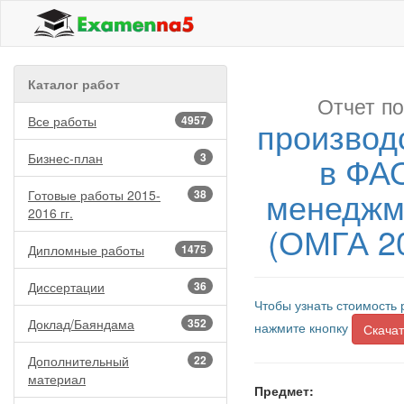
Каталог работ
Отчет по
Все работы
4957
производ
в ФА
Бизнес-план
3
менеджме
Готовые работы 2015-
38
2016 гг.
(ОМГА 2
Дипломные работы
1475
Диссертации
36
Чтобы узнать стоимость 
Доклад/Баяндама
352
нажмите кнопку
Скачат
Дополнительный
22
материал
Предмет: