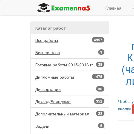
Главная
Н
Каталог работ
Все работы
4957
К
Бизнес-план
3
(ч
Готовые работы 2015-2016 гг.
38
л
Дипломные работы
1475
Диссертации
36
Чтобы у
Доклад/Баяндама
352
кнопку
Дополнительный материал
22
Задачи
5