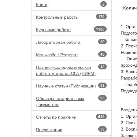
Книги
2
Колич
Контрольные работы
179
1. Орга
Курсовые работы
1100
Подгото
– Консп
Лабораторная работа
20
2. Псих
Решение
Мәнжазба / Реферат
46
– Опис
прохожд
Научно-исследовательская
18
3. Восп
работа магистра СГА (НИРМ)
Разрабо
– План/
Научные статьи (Публикации)
28
Подведе
Образцы нотариальных
25
документов
Введени
Отчеты по практике
648
1. Орга
2. Псих
Презентации
53
3. Восп
Заключ