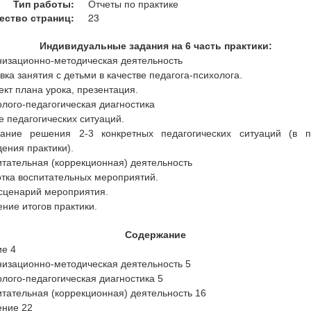
Тип работы:
Отчеты по практике
ество страниц:
23
Индивидуальные задания на 6 часть практики:
низационно-методическая деятельность
вка занятия с детьми в качестве педагога-психолога.
ект плана урока, презентация.
олого-педагогическая диагностика
 педагогических ситуаций.
ание решения 2-3 конкретных педагогических ситуаций (в п
ения практики).
итательная (коррекционная) деятельность
тка воспитательных мероприятий.
сценарий мероприятия.
ние итогов практики.
Содержание
е 4
низационно-методическая деятельность 5
олого-педагогическая диагностика 5
итательная (коррекционная) деятельность 16
ение 22