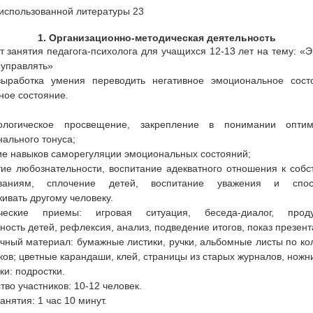
использованной литературы 23
1. Организационно-методическая деятельность
т занятия педагога-психолога для учащихся 12-13 лет на тему: «
 управлять»
выработка умения переводить негативное эмоциональное сост
ное состояние.
ологическое просвещение, закрепление в понимании оптим
ального тонуса;
ие навыков саморегуляции эмоциональных состояний;
тие любознательности, воспитание адекватного отношения к соб
ваниям, сплочение детей, воспитание уважения и спос
ивать другому человеку.
ческие приемы: игровая ситуация, беседа-диалог, проду
ность детей, рефлексия, анализ, подведение итогов, показ презент
чный материал: бумажные листики, ручки, альбомные листы по ко
ков; цветные карандаши, клей, страницы из старых журналов, ножн
ки: подростки.
тво участников: 10-12 человек.
анятия: 1 час 10 минут.