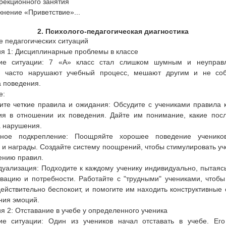
рекционного занятия
жнение «Приветствие»...
2. Психолого-педагогическая диагностика
 педагогических ситуаций
я 1: Дисциплинарные проблемы в классе
ие ситуации: 7 «А» класс стал слишком шумным и неуправ
и часто нарушают учебный процесс, мешают другим и не со
 поведения.
е:
ите четкие правила и ожидания: Обсудите с учениками правила 
ия в отношении их поведения. Дайте им понимание, какие посл
а нарушения.
вное подкрепление: Поощряйте хорошее поведение ученико
 и награды. Создайте систему поощрений, чтобы стимулировать уч
ению правил.
уализация: Подходите к каждому ученику индивидуально, пытаяс
вацию и потребности. Работайте с "трудными" учениками, чтобы
действительно беспокоит, и помогите им находить конструктивные
ния эмоций.
я 2: Отставание в учебе у определенного ученика
ие ситуации: Один из учеников начал отставать в учебе. Его