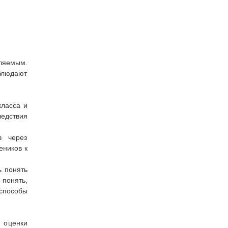
ляемым.
блюдают
класса и
едствия
в через
еников к
ь понять
 понять,
 способы
 оценки