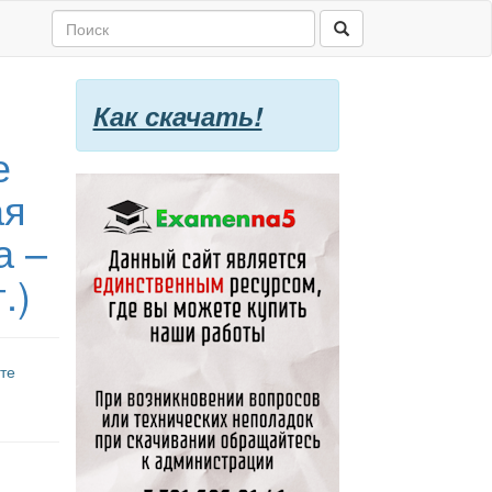
Как скачать!
е
ая
а –
.)
те