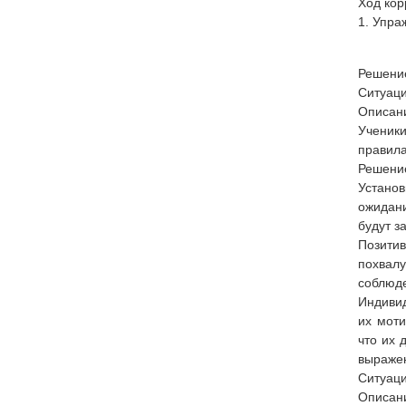
Ход кор
1. Упра
Решение
Ситуаци
Описан
Ученик
правила
Решени
Установ
ожидан
будут з
Позити
похвалу
соблюд
Индивид
их моти
что их 
выраже
Ситуаци
Описан