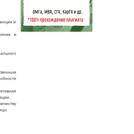
Эмоции и
ояние в
ального
ственным
обности
ктивная
ации.
личеству
ицы.