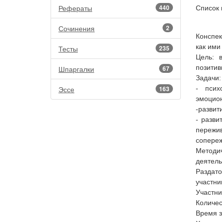
Рефераты
440
Список 
Сочинения
2
Конспек
как ими
Тесты
235
Цель: 
позитив
Шпаргалки
67
Задачи:
Эссе
163
- псих
эмоцион
-развит
- разви
пережи
сопереж
Методи
деятель
Раздато
участни
Участни
Количес
Время з