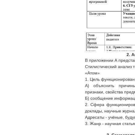
2. 
В приложении А предста
Стилистический анализ т
«Атом»
1. Цель функционирован
А) объяснить причин
признаки, свойства пред
Б) сообщение информации
2. Сфера функционирова
доклады, научные журна
Адресаты - учёные, буду
3. Жанр - научная статья