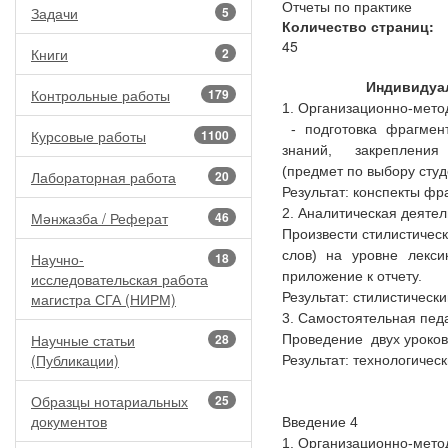
Отчеты по практике
Задачи
5
Количество страниц:
45
Книги
2
Индивидуал
Контрольные работы
179
1. Организационно-мето
- подготовка фрагмент
Курсовые работы
1100
знаний, закрепления
(предмет по выбору студ
Лабораторная работа
20
Результат: конспекты фр
2. Аналитическая деятел
Мәнжазба / Реферат
46
Произвести стилистическ
слов) на уровне лекси
Научно-
18
приложение к отчету.
исследовательская работа
магистра СГА (НИРМ)
Результат: стилистически
3. Самостоятельная пед
Научные статьи
28
Проведение двух уроко
(Публикации)
Результат: технологичес
Образцы нотариальных
25
документов
Введение 4
1. Организационно-мето