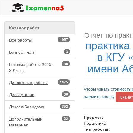
Каталог работ
Отчет по практ
Все работы
4957
практика 
в КГУ 
Бизнес-план
3
имени Аб
Готовые работы 2015-
38
2016 гг.
Дипломные работы
1475
Чтобы узнать стоимость 
Диссертации
36
нажмите кнопку
Скачат
Доклад/Баяндама
352
Предмет:
Дополнительный
22
Педагогика
материал
Тип работы: