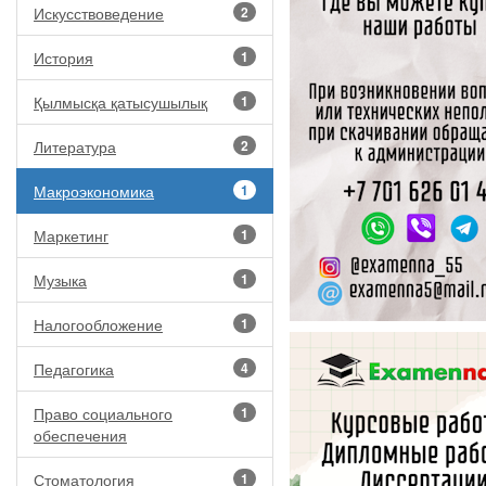
Искусствоведение
2
История
1
Қылмысқа қатысушылық
1
Литература
2
Макроэкономика
1
Маркетинг
1
Музыка
1
Налогообложение
1
Педагогика
4
Право социального
1
обеспечения
Стоматология
1