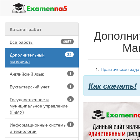
Каталог работ
Дополни
Все работы
4957
Ма
Дополнительный
22
материал
Практическое зада
Английский язык
1
Как скачать!
Бухгалтерский учет
1
Государственное и
2
муниципальное управление
(ГиМУ)
Информационные системы
1
и технологии