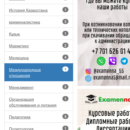
История Казахстана
1
криминалистика
3
Құқық
1
Маркетинг
2
Медицина
4
Международные
1
отношения
Менеджмент
2
Организация
1
обслуживания и питания
Педагогика
4
Политология
1