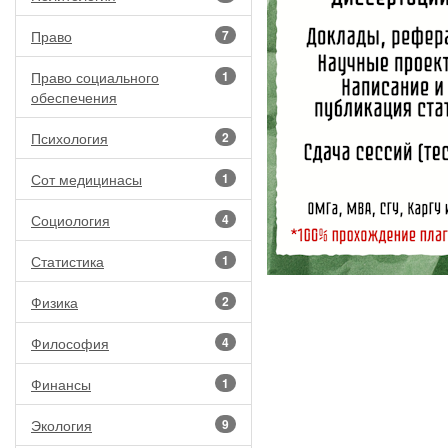
Право
7
Право социального
1
обеспечения
Психология
2
Сот медицинасы
1
Социология
4
Статистика
1
Физика
2
Философия
4
Финансы
1
Экология
9