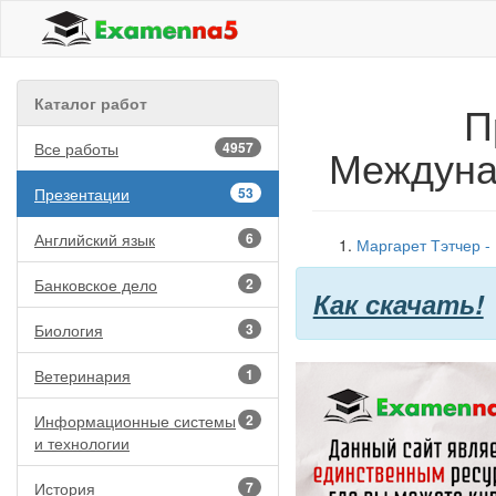
Каталог работ
П
Все работы
4957
Междуна
Презентации
53
Английский язык
6
Маргарет Тэтчер -
Банковское дело
2
Как скачать!
Биология
3
Ветеринария
1
Информационные системы
2
и технологии
История
7