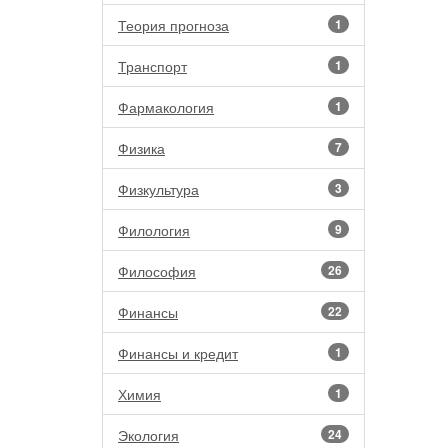
Теория прогноза
1
Транспорт
1
Фармакология
1
Физика
7
Физкультура
3
Филология
9
Философия
26
Финансы
22
Финансы и кредит
1
Химия
1
Экология
24