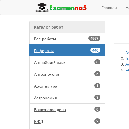
Главная
Н
Каталог работ
Все работы
4957
Рефераты
440
А
Б
Английский язык
8
А
А
Антропология
5
Архитектура
1
Астрономия
3
Банковское дело
8
БЖД
2