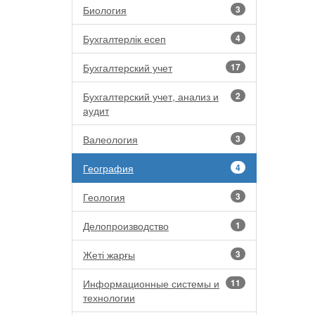
Биология
3
Бухгалтерлік есеп
4
Бухгалтерский учет
17
Бухгалтерский учет, анализ и
2
аудит
Валеология
3
География
4
Геология
3
Делопроизводство
1
Жеті жарғы
3
Информационные системы и
11
технологии