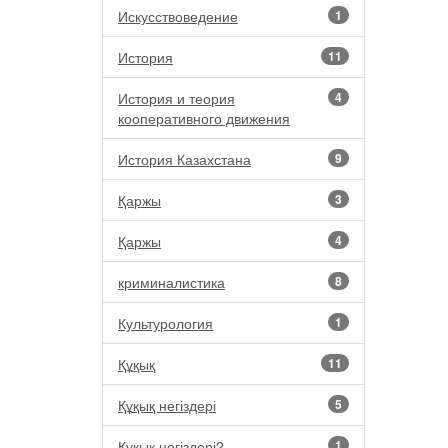
Искусствоведение
1
История
11
История и теория
4
кооперативного движения
История Казахстана
9
Қаржы
3
Қаржы
4
криминалистика
8
Культурология
1
Құқық
11
Құқық негіздері
5
Құқық негіздері2
1