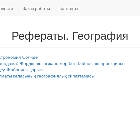
овости
Заказ работы
Контакты
Рефераты. География
строномия Солнце
аяндама: Жердің пішіні және жер беті бейнесінің проекциясы
қсу-Жабағылы қорығы
лматы қаласының географиялық сипаттамасы