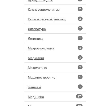
Құқық социологиясы
2
Қылмысқа қатысушылық
3
Литература
7
Логистика
1
Макроэкономика
4
Маркетинг
3
Математика
2
Машиностроение
1
машины
1
Медицина
17