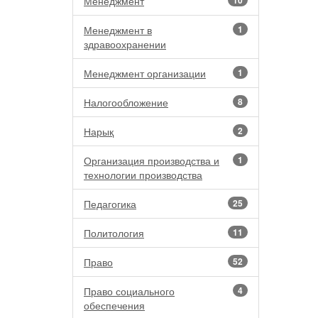
Менеджмент
10
Менеджмент в
1
здравоохранении
Менеджмент организации
1
Налогообложение
8
Нарық
2
Организация производства и
1
технологии производства
Педагогика
25
Политология
11
Право
52
Право социального
4
обеспечения