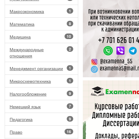
Макроэкономика
1
Математика
8
Медицина
10
Международные
2
отношения
Менеджмент организации
1
Микросхемотехника
1
Налогообложение
9
Немецкий язык
7
Педагогика
9
Право
16