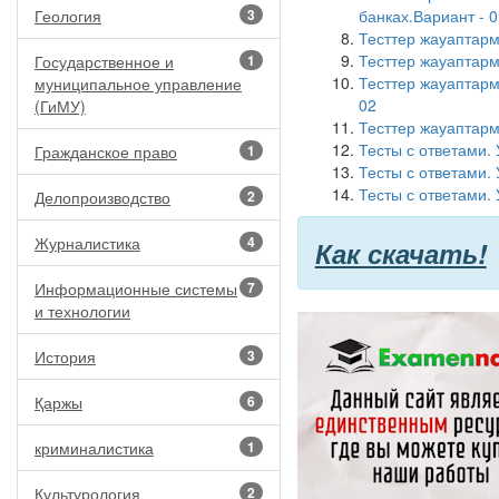
Геология
3
банках.Вариант - 0
Тесттер жауаптарм
Тесттер жауаптарм
Государственное и
1
Тесттер жауаптарм
муниципальное управление
02
(ГиМУ)
Тесттер жауаптарм
Тесты с ответами. 
Гражданское право
1
Тесты с ответами.
Тесты с ответами.
Делопроизводство
2
Журналистика
4
Как скачать!
Информационные системы
7
и технологии
История
3
Қаржы
6
криминалистика
1
Культурология
2