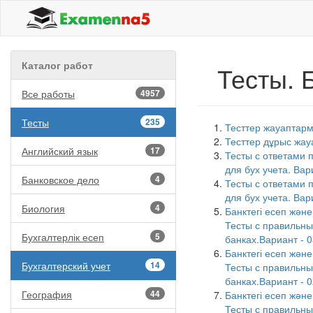
Каталог работ
Тесты. 
Все работы
4957
Тесты
235
Тесттер жауаптарм
Тесттер дұрыс жау
Английский язык
17
Тесты с ответами
для бух учета. Вар
Банковское дело
4
Тесты с ответами
для бух учета. Вар
Биология
4
Банктегі есеп және
Тесты с правильны
Бухгалтерлік есеп
5
банках.Вариант - 0
Банктегі есеп және
Бухгалтерский учет
14
Тесты с правильны
банках.Вариант - 0
География
44
Банктегі есеп және
Тесты с правильны