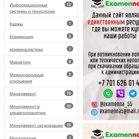
Информационные
12
системы и технологии
Қаржы
1
Коммерция
2
криминалистика
1
Маркетинг
6
Международные
2
отношения
Менеджмент
76
Менеджмент в
22
здравоохранении
Менеджмент организации
25
Металлургия
1