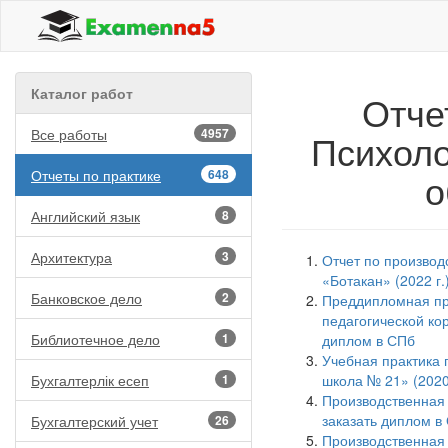
Каталог работ
Отче
Все работы
4957
Психоло
о
Отчеты по практике
648
Английский язык
8
Архитектура
3
Отчет по производ
«Ботакан» (2022 г.
Банковское дело
2
Преддипломная пра
педагогической ко
Библиотечное дело
1
диплом в СПб
Учебная практика 
Бухгалтерлік есеп
1
школа № 21» (202
Производственная 
заказать диплом в
Бухгалтерский учет
26
Производственная 