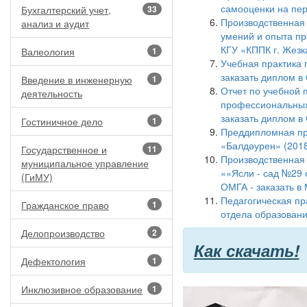
самооценки на пер
Бухгалтерский учет,
33
Производственная
анализ и аудит
умений и опыта пр
КГУ «КППК г. Жезк
Валеология
1
Учебная практика 
заказать диплом в
Введение в инженерную
1
Отчет по учебной 
деятельность
профессиональных 
заказать диплом в
Гостиничное дело
1
Преддипломная пра
«Балдәурен» (2018
Государственное и
11
Производственная 
муниципальное управление
««Ясли - сад №29 
(ГиМУ)
ОМГА - заказать в
Педагогическая пр
Гражданское право
1
отдела образовани
Делопроизводство
2
Как скачать!
Дефектология
1
Инклюзивное образование
1