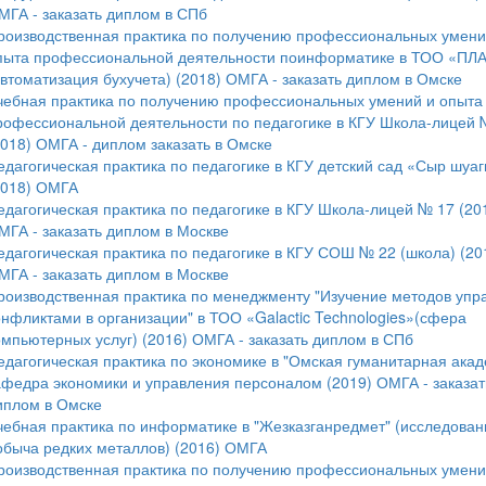
МГА - заказать диплом в СПб
роизводственная практика по получению профессиональных умени
пыта профессиональной деятельности поинформатике в ТОО «ПЛ
автоматизация бухучета) (2018) ОМГА - заказать диплом в Омске
чебная практика по получению профессиональных умений и опыта
рофессиональной деятельности по педагогике в КГУ Школа-лицей 
2018) ОМГА - диплом заказать в Омске
едагогическая практика по педагогике в КГУ детский сад «Сыр шуа
2018) ОМГА
едагогическая практика по педагогике в КГУ Школа-лицей № 17 (20
МГА - заказать диплом в Москве
едагогическая практика по педагогике в КГУ СОШ № 22 (школа) (20
МГА - заказать диплом в Москве
роизводственная практика по менеджменту "Изучение методов упр
онфликтами в организации" в ТОО «Galactic Technologies»(сфера
омпьютерных услуг) (2016) ОМГА - заказать диплом в СПб
едагогическая практика по экономике в "Омская гуманитарная акад
афедра экономики и управления персоналом (2019) ОМГА - заказат
иплом в Омске
чебная практика по информатике в "Жезказганредмет" (исследован
обыча редких металлов) (2016) ОМГА
роизводственная практика по получению профессиональных умени