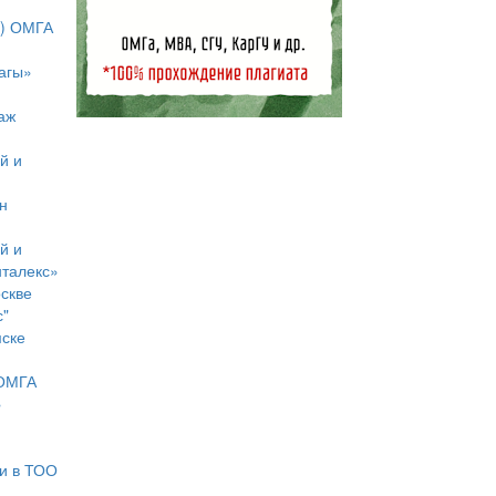
7) ОМГА
агы»
аж
й и
н
й и
талекс»
скве
с"
мске
 ОМГА
»
и в ТОО