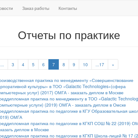
овости
Заказ работы
Контакты
Отчеты по практике
...
3
4
5
6
7
8
9
10
...17
»
роизводственная практика по менеджменту «Совершенствование
орпоративной культуры» в ТОО «Galactic Technologies»(сфера
омпьютерных услуг) (2017) ОМГА - заказать диплом в Москве
реддипломная практика по менеджменту в ТОО «Galactic Technolog
компьютерные услуги) (2019) ОМГА - заказать диплом в Омске
реддипломная практика по педагогике в КГУ Образовательная шко
2019) ОМГА
реддипломная практика по педагогике в КГКП СОШ № 22 (2019) ОМ
аказать диплом в Москве
реддипломная практика по педагогике в КГКП Школа-лицей № 17 (