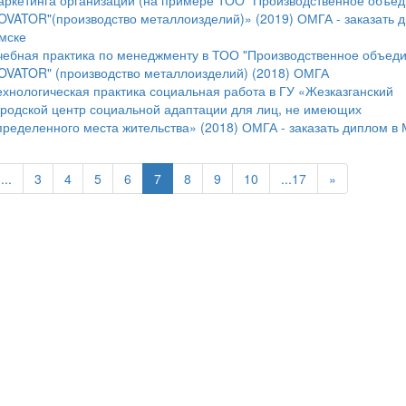
аркетинга организации (на примере ТОО "Производственное объе
OVATOR"(производство металлоизделий)» (2019) ОМГА - заказать 
мске
чебная практика по менеджменту в ТОО "Производственное объед
OVATOR" (производство металлоизделий) (2018) ОМГА
ехнологическая практика социальная работа в ГУ «Жезказганский
ородской центр социальной адаптации для лиц, не имеющих
пределенного места жительства» (2018) ОМГА - заказать диплом в 
...
3
4
5
6
7
8
9
10
...17
»