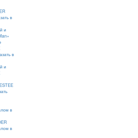
DER
зать в
й и
Man»
е
E
зать в
й и
E
«ESTEE
зать
плом в
DER
плом в