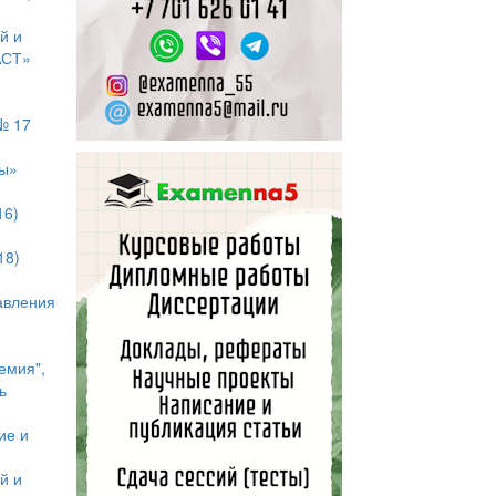
й и
АСТ»
№ 17
гы»
16)
18)
авления
емия",
ь
ие и
й и