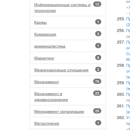
о
Информационные системы и
12
«
технологии
-
П
Қаржы
1
(
П
Коммерция
2
с
П
криминалистика
1
о
С
Маркетинг
6
М
П
Международные отношения
2
о
(
Менеджмент
76
П
(
Менеджмент в
22
П
здравоохранении
г
П
Менеджмент организации
25
(
У
Металлургия
1
п
«