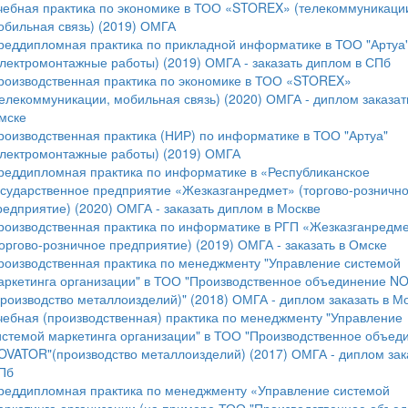
чебная практика по экономике в ТОО «STOREX» (телекоммуникаци
обильная связь) (2019) ОМГА
реддипломная практика по прикладной информатике в ТОО "Артуа
электромонтажные работы) (2019) ОМГА - заказать диплом в СПб
роизводственная практика по экономике в ТОО «STOREX»
телекоммуникации, мобильная связь) (2020) ОМГА - диплом заказат
мске
роизводственная практика (НИР) по информатике в ТОО "Артуа"
электромонтажные работы) (2019) ОМГА
реддипломная практика по информатике в «Республиканское
осударственное предприятие «Жезказганредмет» (торгово-розничн
редприятие) (2020) ОМГА - заказать диплом в Москве
роизводственная практика по информатике в РГП «Жезказганредм
торгово-розничное предприятие) (2019) ОМГА - заказать в Омске
роизводственная практика по менеджменту "Управление системой
аркетинга организации" в ТОО "Производственное объединение N
производство металлоизделий)" (2018) ОМГА - диплом заказать в М
чебная (производственная) практика по менеджменту "Управление
истемой маркетинга организации" в ТОО "Производственное объед
OVATOR"(производство металлоизделий) (2017) ОМГА - диплом зака
Пб
реддипломная практика по менеджменту «Управление системой