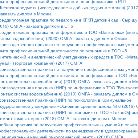
пыта профессиональной деятельности по информатике в РГП
Жезказганредмет» (исследование и добыча редких металлов) (201
 заказать диплом в Москве
реддипломная практика по педагогике в КГКП детский сад «Сыр шу
2019) ОМГА - заказать диплом в СПб
реддипломная практика по информатике в ТОО «Вентолекс» (монт
истем водоснабжения) (2020) ОМГА - заказать диплом в Омске
роизводственная практика по получению профессиональных умени
пыта профессиональной деятельности по экономике в ТОО «5
интетический и аналитический учет денежных средств в ТОО «Мата
унай» (торговая компания) (2017) ОМГА
роизводственная практика по получению профессиональных умени
пыта профессиональной деятельности по информатике в ТОО «Вен
монтаж систем водоснабжения) (2019) ОМГА - заказать диплом в Мо
роизводственная практика (НИР) по информатике в ТОО "Венталек
монтаж систем водоснабжения) (2019) ОМГА - заказать диплом в О
роизводственная практика (НИР) по психологии в Коммунальное
осударственное учреждение «Основная средняя школа № 6 (2019)
роизводственная практика (НИР) по экономике в ТОО «ТехноОфис
ремонт компьютеров) (2018) ОМГА - заказать диплом в Москве
чебная практика по получению профессиональных умений и опыта
рофессиональной деятельности по менеджменту в здравоохранени
Национальный научный онкологический центр» (2018) ОМГА