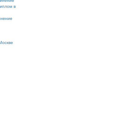
динение
диплом в
инение
Москве