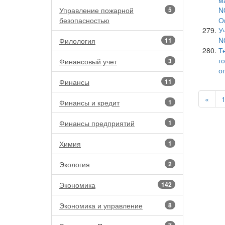
м
Управление пожарной
5
N
безопасностью
О
У
N
Филология
11
Т
г
Финансовый учет
3
о
Финансы
11
«
1
Финансы и кредит
1
Финансы предприятий
1
Химия
1
Экология
2
Экономика
142
Экономика и управление
8