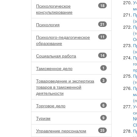
У
Психологическое
18
м
консультирование
П
(
Психология
21
П
(
Психолого-педагогическое
11
О
образование
П
(
Социальная работа
14
П
г
Таможенное дело
1
п
П
Товароведение и экспертиза
3
(
товаров в таможенной
П
деятельности
м
(
Торговое дело
6
У
с
Туризм
9
N
С
Управление персоналом
25
П