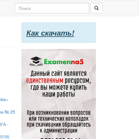
Как скачать!
ies»
ла № 25
ГА -
2019)