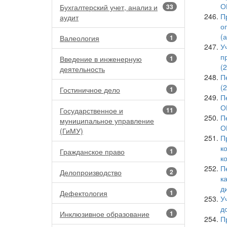
О
Бухгалтерский учет, анализ и
33
П
аудит
о
(
Валеология
1
У
п
Введение в инженерную
1
(
деятельность
П
(
Гостиничное дело
1
П
О
Государственное и
11
П
муниципальное управление
О
(ГиМУ)
П
к
Гражданское право
1
к
П
Делопроизводство
2
к
д
Дефектология
1
У
д
Инклюзивное образование
1
П