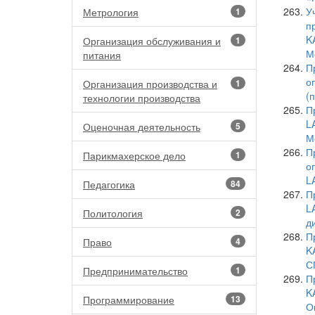
У
Метрология
1
п
K
Организация обслуживания и
1
М
питания
П
о
Организация производства и
1
(
технологии производства
П
L
Оценочная деятельность
5
М
П
Парикмахерское дело
1
о
L
Педагогика
84
П
L
Политология
2
д
П
Право
4
K
С
Предпринимательство
1
П
K
Программирование
13
О