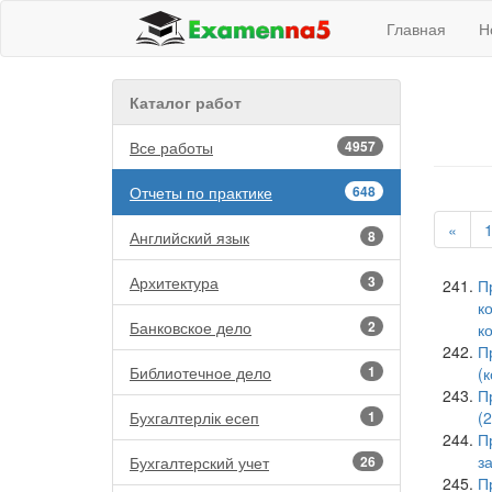
Главная
Н
Каталог работ
Все работы
4957
Отчеты по практике
648
«
1
Английский язык
8
Архитектура
3
П
к
Банковское дело
2
к
П
Библиотечное дело
1
(
П
Бухгалтерлік есеп
1
(
П
з
Бухгалтерский учет
26
П