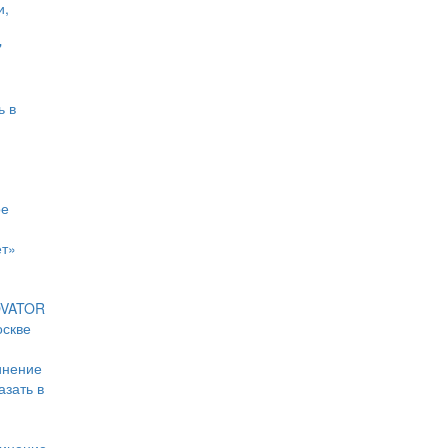
и,
"
ь в
ое
ет»
OVATOR
оскве
инение
зать в